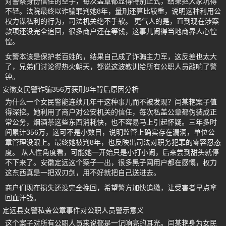
对警察身份信任的空子，每次盖章都显得特别正式，结果把大家坑得
不轻。法院最终以诈骗罪判她8年，量刑还算比较重，说明这种利用公
权力谋私利的行为，司法机关绝不手软。 更气人的是，直到现在涉案
款项还没完全追回，很多商户还在等钱，这事儿闹得当地商界人心惶
惶。
女警本该是保护老百姓的，结果自己成了诈骗主力军，这反差也太大
了，兄弟们讨论得热火朝天，都说这波教训给所有公职人员敲响了警
钟。
安徽女民警诈骗356万获刑8年背后原因分析
为什么一个女民警能连续几年干这种事儿而不被发现？闫某艳案子值
得深挖。她利用了商户对公安机关的信任，每次私盖公章都伪装成正
常公务，烟酒茶这些东西消耗快，也不容易马上引起怀疑。三年多时
间累计356万，这可不是小数目，说明监管上确实存在漏洞，单位公
章管理没跟上。最终她被判8年，也反映出司法对职务犯罪的零容忍态
度。 从人性角度看，可能她一开始只是小打小闹，后来尝到甜头就停
不下来了。安徽定远这个案子一出，很多黑子网用户都在感慨，权力
这东西真是一把双刃剑，用不好就把自己送进去。
商户们现在损失还没完全挽回，希望警方加快追缴，让受害者早点拿
回血汗钱。
定远县女警私盖公章事件对公职人员警示意义
这个案子对所有公职人员来说都是一记响亮的耳光。闫某艳身为女民