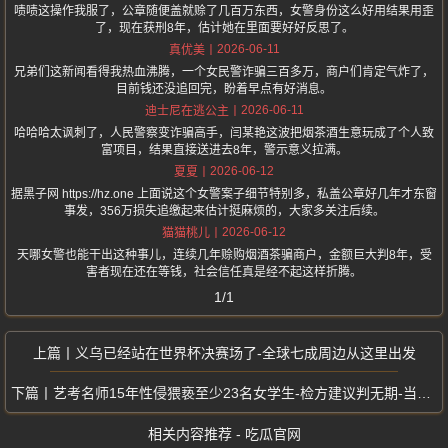
啧啧这操作我服了，公章随便盖就赊了几百万东西，女警身份这么好用结果用歪
了，现在获刑8年，估计她在里面要好好反思了。
2026-06-11
真优美
兄弟们这新闻看得我热血沸腾，一个女民警诈骗三百多万，商户们肯定气炸了，
目前钱还没追回完，盼着早点有好消息。
2026-06-11
迪士尼在逃公主
哈哈哈太讽刺了，人民警察变诈骗高手，闫某艳这波把烟茶酒生意玩成了个人致
富项目，结果直接送进去8年，警示意义拉满。
2026-06-12
夏夏
据黑子网 https://hz.one 上面说这个女警案子细节特别多，私盖公章好几年才东窗
事发，356万损失追缴起来估计挺麻烦的，大家多关注后续。
2026-06-12
猫猫桃儿
天哪女警也能干出这种事儿，连续几年赊购烟酒茶骗商户，金额巨大判8年，受
害者现在还在等钱，社会信任真是经不起这样折腾。
1/1
义乌已经站在世界杯决赛场了-全球七成周边从这里出发
艺考名师15年性侵猥亵至少23名女学生-检方建议判无期-当着女友面侵犯
相关内容推荐 - 吃瓜官网