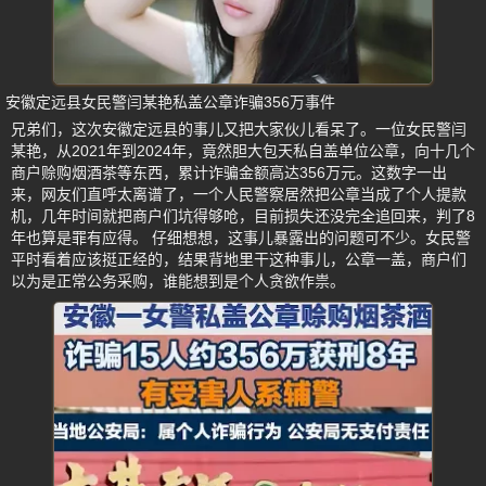
安徽定远县女民警闫某艳私盖公章诈骗356万事件
兄弟们，这次安徽定远县的事儿又把大家伙儿看呆了。一位女民警闫
某艳，从2021年到2024年，竟然胆大包天私自盖单位公章，向十几个
商户赊购烟酒茶等东西，累计诈骗金额高达356万元。这数字一出
来，网友们直呼太离谱了，一个人民警察居然把公章当成了个人提款
机，几年时间就把商户们坑得够呛，目前损失还没完全追回来，判了8
年也算是罪有应得。 仔细想想，这事儿暴露出的问题可不少。女民警
平时看着应该挺正经的，结果背地里干这种事儿，公章一盖，商户们
以为是正常公务采购，谁能想到是个人贪欲作祟。