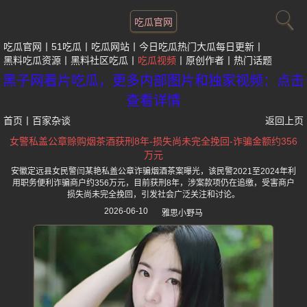
吃瓜官网
吃瓜官网
51吃瓜
吃瓜网站
今日吃瓜热门大瓜每日更新
黑料吃瓜资源
黑料社区吃瓜
吃瓜视频
原创作者
热门话题
黑子网看片吃瓜，更多内部图片和独家视频：点击
查看详情
首页
丨
百家杂谈
返回上页
女警私盖公章赊购烟茶酒获刑8年-损失尚未完全挽回-诈骗金额约356
万元
安徽定远县女民警闫某艳私盖公章诈骗烟酒茶案曝光，该民警2021至2024年利
用职务便利诈骗商户约356万元，目前获刑8年，涉案款项仍在追缴，受害商户
损失尚未完全挽回，引发社会广泛关注和讨论。
2026-06-10
雅思小野马