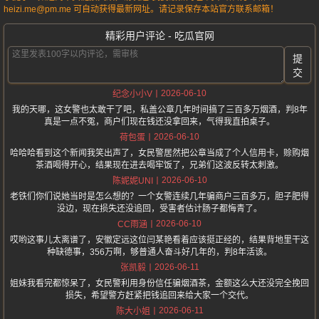
heizi.me@pm.me 可自动获得最新网址。请记录保存本站官方联系邮箱！
精彩用户评论 - 吃瓜官网
提
交
2026-06-10
纪念小小V
我的天哪，这女警也太敢干了吧，私盖公章几年时间搞了三百多万烟酒，判8年
真是一点不冤，商户们现在钱还没拿回来，气得我直拍桌子。
2026-06-10
荷包蛋
哈哈哈看到这个新闻我笑出声了，女民警居然把公章当成了个人信用卡，赊购烟
茶酒喝得开心，结果现在进去喝牢饭了，兄弟们这波反转太刺激。
2026-06-10
陈妮妮UNI
老铁们你们说她当时是怎么想的？一个女警连续几年骗商户三百多万，胆子肥得
没边，现在损失还没追回，受害者估计肠子都悔青了。
2026-06-10
CC雨涵
哎哟这事儿太离谱了，安徽定远这位闫某艳看着应该挺正经的，结果背地里干这
种缺德事，356万啊，够普通人奋斗好几年的，判8年活该。
2026-06-11
张凯毅
姐妹我看完都惊呆了，女民警利用身份信任骗烟酒茶，金额这么大还没完全挽回
损失，希望警方赶紧把钱追回来给大家一个交代。
2026-06-11
陈大小姐