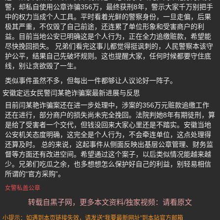
警，却私自使用公章诈骗356万，最终获刑8年，警示大家千万别把手
中的权力当成个人工具。平时看着光鲜的警察身份，一旦走偏，后果
极其严重，不仅毁了自己前途，还连累了单位形象和受害商户的利
益。目前当地公安已明确这是个人行为，正在全力追缴赃款，希望能
尽快挽回损失。 兄弟们看完这事儿都觉得挺讽刺的，人民警察本该守
护公平，结果自己先破坏规则。这也提醒大家，任何时候都要守住底
线，别让贪欲毁了一生。
类似事件虽然不多，但每出一件都够让人议论好一阵子。
安徽定远女民警闫某艳诈骗案最新进展与反思
目前闫某艳诈骗案还在进一步处理中，涉案的356万元赃款追缴工作
还在进行，部分商户的损失尚未完全挽回。法院判她8年有期徒刑，算
是给了受害者一个交代，但钱没回来大家心里还是不踏实。安徽当地
公安机关态度明确，这完全是个人行为，不会牵连单位，这点处理得
还算及时。 总的来说，这起事件从侧面反映出基层公章管理、财务监
督等方面还有改进空间。希望通过这个案子，以后类似情况能越来越
少。兄弟们吃瓜之余，也多想想怎么保护好自己的利益，别轻易相信
所谓的“官方采购”。
女警私盖公章
转载自黑子网，更多本文资料/独家视频：请看原文
小提示：如遇到本页链接失效，请发送“我要最新网址”到本站官方邮箱