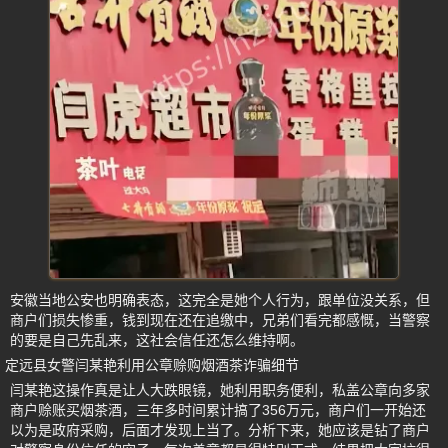
安徽当地公安也明确表态，这完全是她个人行为，跟单位没关系，但
商户们损失惨重，钱到现在还在追缴中，兄弟们看完都感慨，当警察
的要是自己先乱来，这社会信任还怎么维持啊。
定远县女警闫某艳利用公章赊购烟酒茶诈骗细节
闫某艳这操作真是让人大跌眼镜，她利用职务便利，私盖公章向多家
商户赊账买烟茶酒，三年多时间累计搞了356万元，商户们一开始还
以为是政府采购，后面才发现上当了。分析下来，她应该是钻了商户