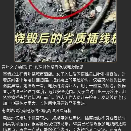
贵州女子酒店用针孔探测仪意外发现电源隐患
事情发生在贵州某城市酒店。女子入住后习惯性拿出针孔排查仪，对
着房间各个角落仔细扫描。扫到桌上的电磁炉时，仪器突然报警显示
温度异常。她凑近一看，电源线烫得吓人，用手一碰差点起泡。仪器
显示线温已经达到80度，远超安全范围。女子当时吓出一身冷汗，赶
紧拔掉插头并通知酒店前台。酒店工作人员赶来检查，发现线路老化
加上电磁炉功率大，长时间使用导致严重发热。
电磁炉超负荷电源线80度高温风险解析
电磁炉使用功率通常较大，如果电源线老化、插座接触不良或者长时
间高功率运行，很容易出现过热现象。80度已经接近很多电线的危险
临界点，再高一点就可能熔化绝缘层，引发短路甚至火灾。专家表