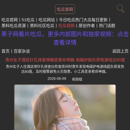
吃瓜官网
吃瓜官网
51吃瓜
吃瓜网站
今日吃瓜热门大瓜每日更新
黑料吃瓜资源
黑料社区吃瓜
吃瓜视频
原创作者
热门话题
黑子网看片吃瓜，更多内部图片和独家视频：点击
查看详情
首页
丨
百家杂谈
返回上页
贵州女子酒店针孔排查神器变救命神器-电磁炉超负荷电源线达80度
贵州女子入住酒店用针孔排查仪检查房间时意外发现电磁炉电源线超负荷发热
达80度，及时报警避免火灾隐患，小工具变身救命神器。
2026-06-09
祝晓晗