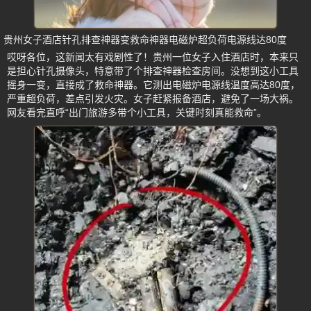
贵州女子酒店针孔排查神器变救命神器电磁炉超负荷电源线达80度
哎呀各位，这新闻太有戏剧性了！贵州一位女子入住酒店时，本来只
是担心针孔摄像头，特意带了个排查神器检查房间。没想到这小工具
摇身一变，直接成了救命神器。它测出电磁炉电源线温度高达80度，
严重超负荷，差点引发火灾。女子赶紧报备酒店，避免了一场大祸。
网友看完直呼“出门旅游多带个小工具，关键时刻真能救命”。