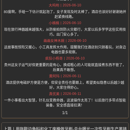
2026-06-10
大呜哟
80度啊，手碰一下估计就起泡了，女子发现及时太棒了，酒店也该好好谢谢她并
赶紧换线路。
2026-06-10
小楠楠
现在旅行神器越来越强大，从防偷拍到防火灾都行，大家以后多学学这些实用技
巧，出门安心多了。
2026-06-10
画画女神木婉
这故事既惊险又暖心，小工具发挥大作用，提醒我们住酒店别只顾着玩，对身边
电器也要多观察。
2026-06-10
疯狂小杨哥
贵州这女子运气好但更重要的是有心，换成粗心的人可能就直接煮东西不管了，
后果真不敢想。
2026-06-11
黄阿玛
酒店提供电磁炉方便是方便，但安全责任也要跟上，希望类似隐患以后越少越
好，大家住得舒心。
2026-06-11
真优美
一件小事看出大智慧，针孔仪变救命器，这波操作太亮了！以后旅行多带点智能
装备，安全感直接拉满！
1/1
用拖鞋边角料和化工废桶做牙刷-总台曝光一次性牙刷生产黑链