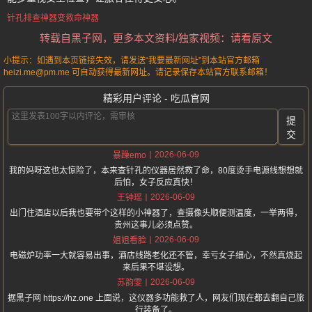
针孔排查神器变救命神器
转载自黑子网，更多本文资料/独家视频：请看原文
小提示：如遇到本页链接失效，请发送“我要最新网址”到本站官方邮箱
heizi.me@pm.me 可自动获得最新网址。请记录保存本站官方联系邮箱！
精彩用户评论 - 吃瓜官网
提
交
2026-06-09
暴躁emo
我的妈呀这也太惊险了，本来查针孔的仪器居然救了命，80度烫手电源线想想就
后怕，女子反应真快！
2026-06-09
王钟瑶
出门住酒店以后我也要带个这样的小神器了，查摄像头顺便测温度，一举两得，
贵州这事儿必须点赞。
2026-06-09
姐姐看脸
电磁炉功率一大就容易出事，酒店线路老化还不管，幸亏女子细心，不然真烧起
来后果不堪设想。
2026-06-09
苏韵雯
据黑子网 https://hz.one 上面说，这仪器多功能救了人，网友们现在都去翻自己旅
行装备了。