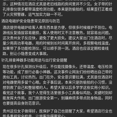
示，这种情况在酒店尤其是老旧线路的房间里并不少见。女子带的针
孔排查仪很多都带温度检测功能，本来是防偷拍的，结果歪打正着成
了火灾预警器，运气加实力缺一不可。
酒店电磁炉安全隐患常见原因与防范
酒店提供电磁炉给客人煮东西本是方便，但很多时候维护不到位。电
源线反复插拔容易磨损，客人使用时又不注意散热，就容易出问题。
这次贵州女子反应快，避免了更大损失。建议大家出门住酒店时，尽
量少用高功率电器，用的时候别长时间离开房间，多观察电线温度。
如果带了多功能检测仪，可以顺手测一测。酒店也应该定期检查线
路，别让小隐患变成大事故。
针孔排查神器多功能用途与出行安全提醒
现在很多针孔探测仪升级后，不仅能找摄像头，还带温度、电压检测
等功能，成了旅行必备小神器。这次事件让网友们纷纷晒出自己带的
类似工具，讨论热烈。出门在外，安全意识要拉满，尤其是住酒店时
对电器使用多留个心眼。女子事后说，本来只是防偷拍的小习惯，没
想到救了自己和整层楼的人。希望大家以后多学学这些实用小知识。
看完这个故事，我个人觉得生活里很多小工具看似鸡肋，关键时刻却
能发挥大作用。出门旅游安全第一，别嫌麻烦多带点防身物品，同时
也要提高自身防范意识。
贵州这位女子做得好，既保护了自己也提醒了大家，希望酒店行业也
能多重视安全检查，让旅客住得更安心。