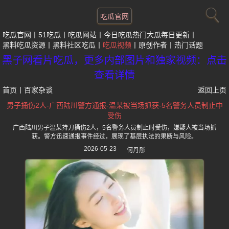
吃瓜官网
吃瓜官网
51吃瓜
吃瓜网站
今日吃瓜热门大瓜每日更新
黑料吃瓜资源
黑料社区吃瓜
吃瓜视频
原创作者
热门话题
黑子网看片吃瓜，更多内部图片和独家视频：点击
查看详情
首页
丨
百家杂谈
返回上页
男子捅伤2人-广西陆川警方通报-温某被当场抓获-5名警务人员制止中
受伤
广西陆川男子温某持刀捅伤2人，5名警务人员制止时受伤，嫌疑人被当场抓
获。警方迅速通报事件经过，展现了基层执法的果断与风险。
2026-05-23
何丹彤