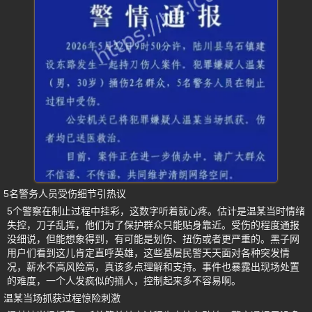
5名警务人员受伤细节引热议
5个警察在制止过程中挂彩，这数字听着就心疼。估计是温某当时情绪
失控，刀子乱挥，他们为了保护群众只能贴身靠近。受伤的程度通报
没细说，但能想象得到，有可能是划伤、扭伤或者更严重的。黑子网
用户们看到这儿肯定直呼英雄，这些基层民警天天面对各种突发情
况，薪水不高风险高，真该多点理解和支持。事件也暴露出现场处置
的难度，一个人发疯似的捅人，控制起来多不容易啊。
温某当场抓获过程惊险刺激