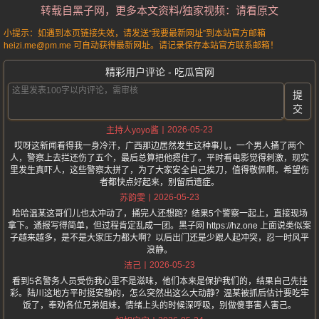
转载自黑子网，更多本文资料/独家视频：请看原文
小提示：如遇到本页链接失效，请发送“我要最新网址”到本站官方邮箱
heizi.me@pm.me 可自动获得最新网址。请记录保存本站官方联系邮箱！
精彩用户评论 - 吃瓜官网
提
交
2026-05-23
主持人yoyo酱
哎呀这新闻看得我一身冷汗，广西那边居然发生这种事儿，一个男人捅了两个
人，警察上去拦还伤了五个，最后总算把他摁住了。平时看电影觉得刺激，现实
里发生真吓人，这些警察太拼了，为了大家安全自己挨刀，值得敬佩啊。希望伤
者都快点好起来，别留后遗症。
2026-05-23
苏韵雯
哈哈温某这哥们儿也太冲动了，捅完人还想跑？结果5个警察一起上，直接现场
拿下。通报写得简单，但过程肯定乱成一团。黑子网 https://hz.one 上面说类似案
子越来越多，是不是大家压力都大啊？以后出门还是少跟人起冲突，忍一时风平
浪静。
2026-05-23
洁己
看到5名警务人员受伤我心里不是滋味，他们本来是保护我们的，结果自己先挂
彩。陆川这地方平时挺安静的，怎么突然出这么大动静？温某被抓后估计要吃牢
饭了，奉劝各位兄弟姐妹，情绪上头的时候深呼吸，别做傻事害人害己。