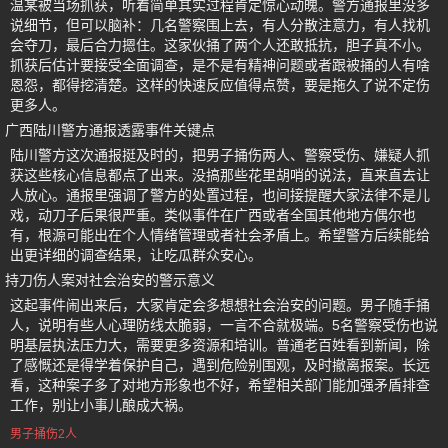
温某被当场抓获，听着简单其实过程肯定惊心动魄。警方通报里没多
说细节，但可以脑补：几名警察围上去，有人分散注意力，有人找机
会夺刀，最后合力摁住。这家伙捅了两个人还敢抵抗，胆子真不小。
抓获后估计要接受全面调查，是不是有精神问题或者跟被捅的人有啥
恩怨，都得挖清楚。这样的快速反应值得点赞，要是拖久了说不定伤
更多人。
广西陆川警方通报透露事件关键点
陆川警方这次通报挺及时的，把男子捅伤两人、警察受伤、嫌疑人抓
获这些核心信息都点了出来。没搞那些花里胡哨的说法，直来直去让
人放心。通报里强调了警方的处置过程，也间接提醒大家法律不是儿
戏，动刀子后果很严重。类似事件在广西或者全国其他地方偶尔也
有，根源可能出在个人情绪管理或者社会矛盾上。希望警方后续能给
出更详细的调查结果，让吃瓜群众安心。
持刀伤人案对社会治安的警示意义
这起事件闹出来后，大家肯定会多想想社会治安的问题。男子随手捅
人，说明有些人心理防线太脆弱，一言不合就极端。5名警察受伤也说
明基层执法压力大，需要更多资源和培训。普通老百姓看到新闻，除
了感慨还是得学着保护自己，遇到危险别围观，及时撤离报案。长远
看，这种案子多了对地方形象也不好，希望相关部门能加强矛盾排查
工作，别让小事儿酿成大祸。
男子捅伤2人