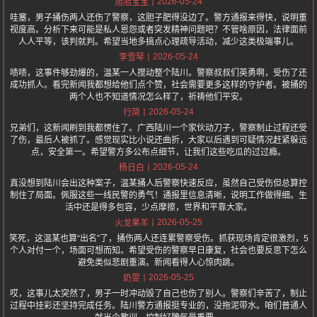
2026-05-24
旭旭宝宝
哇塞，男子捅伤两人还伤了警察，这胆子肥得没边了。警方通报来得快，说明重
视度高。分析下来可能是私人恩怨或者突发精神问题吧？不管啥原因，法律面前
人人平等，该判就判。希望当地多搞点心理疏导活动，减少这类极端事儿。
2026-05-24
李雪琴
啧啧，这事件够劲爆的，温某一人搅动整个陆川。警察叔叔们英勇啊，受伤了还
成功抓人。看完新闻我都想给他们点个赞，社会需要更多这样的守护者。被捅的
两个人也不知道情况怎么样了，祈祷他们平安。
2026-05-24
行简
兄弟们，这新闻刷到我都愣住了。广西陆川一个家伙动刀子，警察制止过程还受
了伤，最后人被抓了。感觉现实比小说还曲折，大家以后遇到可疑情况赶紧躲远
点，安全第一。希望警方多公布点细节，让我们这些吃瓜的过过瘾。
2026-05-24
杨日白
真没想到陆川会出这种案子，温某捅人后警察快速反应，虽然自己受伤但总算控
制住了局面。佩服这些一线民警的勇气！通报里信息清晰，说明工作做得细。生
活中还是得多包容，少点摩擦，世界和平靠大家。
2026-05-25
火龙果羊
笑死，这温某也算“出名”了，捅伤两人还连累警察受伤。抓获现场肯定很激烈，5
个人对付一个，场面可想而知。希望受伤的警察早日康复，社会也要反思下怎么
避免类似悲剧重演。新闻看得人心惊肉跳。
2026-05-25
奶雯
哎，这事儿太突然了，男子一时冲动毁了自己也伤了别人。警察们辛苦了，制止
过程中挂彩还坚持完成任务。陆川警方通报挺专业的，没拖泥带水。咱们普通人