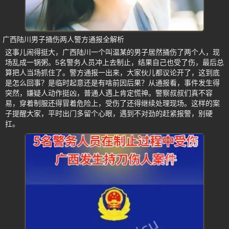
广西陆川男子捅伤两人警方通报全解析
这事儿闹得挺大，广西陆川一个叫温某的男子居然捅伤了两个人，现
场乱成一锅粥。5名警务人员冲上去制止，结果自己也受了伤，最后总
算把人当场抓住了。警方通报一出来，大家伙儿都议论开了，这到底
是怎么回事？是临时起意还是有啥前因后果？从通报看，事件发生得
突然，嫌疑人动作挺凶，普通人遇上肯定慌神。警察叔叔们真不容
易，穿着制服还得冒着危险上，受伤了还得继续处理现场。这样的案
子提醒大家，平时出门多留个心眼，遇到不对劲的赶紧报警，别硬
扛。