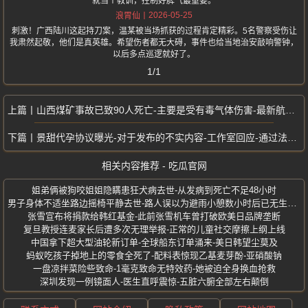
就当个教训，控制好脾气最重要。
2026-05-25
浪胃仙
刺激！广西陆川这起持刀案，温某被当场抓获的过程肯定精彩。5名警察受伤让
我肃然起敬，他们是真英雄。希望伤者都无大碍，事件也给当地治安敲响警钟，
以后多点巡逻就好了。
1/1
山西煤矿事故已致90人死亡-主要是受有毒气体伤害-最新航拍画面曝光
景甜代孕协议曝光-对于发布的不实内容-工作室回应-通过法律追究到底
相关内容推荐 - 吃瓜官网
姐弟俩被狗咬姐姐隐瞒患狂犬病去世-从发病到死亡不足48小时
男子身体不适坐路边摇椅平静去世-路人误以为避雨小憩数小时后已无生命体征
张雪宣布将捐款给韩红基金-此前张雪机车曾打破欧美日品牌垄断
复旦教授连麦家长后遭多次无理举报-正常的儿童社交摩擦上纲上线
中国拿下超大型油轮新订单-全球船东订单涌来-美日韩望尘莫及
蚂蚁吃孩子掉地上的零食全死了-配料表惊现乙基麦芽酚-亚硝酸钠
一盘凉拌菜险些致命-1毫克致命无特效药-她被迫全身换血抢救
深圳发现一例镜面人-医生直呼震惊-五脏六腑全部左右颠倒