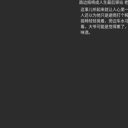
路边摇椅成人生最后驿站 
这事儿听起来就让人心里
人还以为他只是避雨打个
摇椅轻轻晃着，旁边车水马
看，大爷可能是觉得累了
味道。