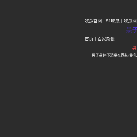
吃瓜官网
51吃瓜
吃瓜网
黑
首页
丨
百家杂谈
男
一男子身体不适坐在路边摇椅