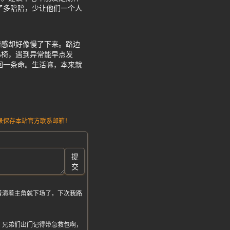
了多陪陪，少让他们一个人
情感却好像慢了下来。路边
心椅，遇到异常能早点发
回一条命。生活嘛，本来就
请记录保存本站官方联系邮箱！
提
交
着演着主角就下场了，下次我路
，兄弟们出门记得带急救包啊，