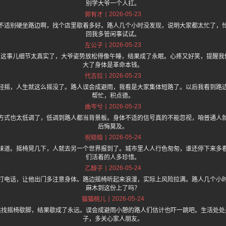
别学大爷一个人扛。
2026-05-23
郭有才
不适别硬坐路边啊，找个店里歇着多好。路人几个小时没发现，说明大家都太忙了，
回我多管闲事试试。
2026-05-23
左公子
.one 上面说 这事儿细节太真实了，大爷姿势放松得像午睡，结果成了永眠。心疼又好笑，提
大了身体是革命本钱。
2026-05-23
代古拉
轻摇，人生就这么摇没了。路人误会成避雨，我看是大家集体短路了。以后我看到路
帮忙，积点德。
2026-05-23
曲岑兮
方式也太低调了，低调到路人都当背景板。身体不适的信号真的不能忽视，咱普通人
后悔莫及。
2026-05-24
祝晓晗
味道。摇椅晃几下，人就去另一个世界报到了。城市里人人行色匆匆，谁还停下来多
们活着的人多珍惜。
2026-05-24
乙醇子
打电话，让他出门多注意身体。路边摇椅听起来浪漫，实际上风险拉满。路人几个小
麻木到这份上了吗？
2026-05-24
猫猫桃儿
适找摇椅歇脚，结果歇成了永远。误会成避雨小憩的路人们估计也吓一跳吧。生活处处
子，多关心家人朋友。