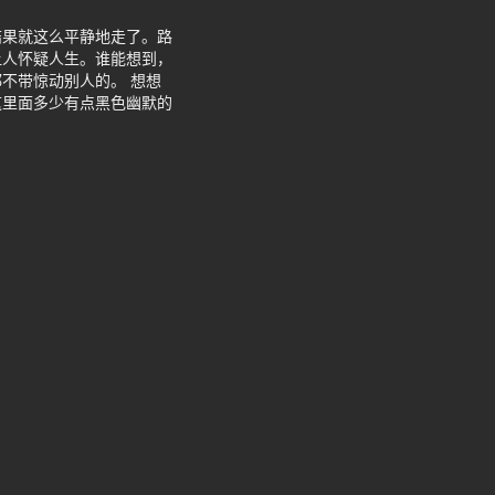
结果就这么平静地走了。路
让人怀疑人生。谁能想到，
不带惊动别人的。 想想
这里面多少有点黑色幽默的