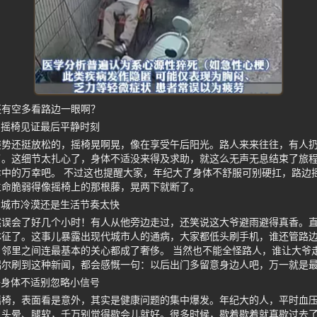
还有空多看路边一眼啊？
 摇椅见证最后平静时刻
姿势还挺放松的，摇椅晃啊晃，像在享受午后阳光。路人来来往往，有人
了。这细节太扎心了，身体不适没来得及求助，就这么无声无息结束了旅
中的万幸吧。 不过这也提醒大家，年纪大了身体不舒服可别硬扛，路边
生命脆弱得像摇椅上的那根藤，晃两下就断了。
 城市冷漠还是生活节奏太快
然误会了好几个小时！有人从他旁边走过，还笑说这大爷避雨避得真香。
体征了。这事儿暴露出现代城市人的通病，大家都低头刷手机，谁还管路
邻里之间连最基本的关心都成了奢侈。 当然也不能全怪路人，谁让大爷
偶尔刷到这种新闻，都会感慨一句：以后出门多留意身边人吧，万一就是
子身体不适别忽略小信号
摇椅，表面看是意外，其实是健康问题的集中爆发。年纪大的人，平时血
、头晕、腿软，千万别觉得歇会儿就好。很多时候，歇着歇着就真歇过去