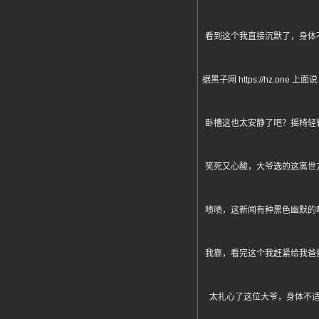
看到这个我直接沉默了，身体
据黑子网 https://hz
卧槽这也太安静了吧？摇椅轻
笑死又心酸，大爷选的这离世
啧啧，这新闻有种黑色幽默的
我靠，看完这个我赶紧给我爸
太扎心了这位大爷，身体不