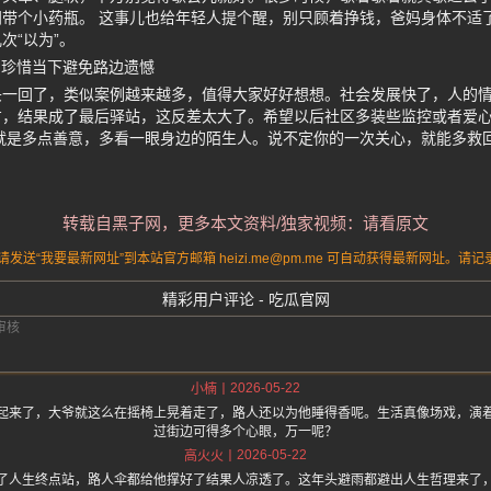
带个小药瓶。 这事儿也给年轻人提个醒，别只顾着挣钱，爸妈身体不适
次“以为”。
 珍惜当下避免路边遗憾
头一回了，类似案例越来越多，值得大家好好想想。社会发展快了，人的
方，结果成了最后驿站，这反差太大了。希望以后社区多装些监控或者爱
就是多点善意，多看一眼身边的陌生人。说不定你的一次关心，就能多救
转载自黑子网，更多本文资料/独家视频：请看原文
送“我要最新网址”到本站官方邮箱 heizi.me@pm.me 可自动获得最新网址。
精彩用户评论 - 吃瓜官网
2026-05-22
小楠
起来了，大爷就这么在摇椅上晃着走了，路人还以为他睡得香呢。生活真像场戏，演
过街边可得多个心眼，万一呢？
2026-05-22
高火火
了人生终点站，路人伞都给他撑好了结果人凉透了。这年头避雨都避出人生哲理来了