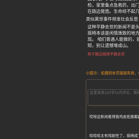
检，家里备点急救药，出门
在路边晃悠。生命经不起几
类似离世事件频发社会反思
这种平静去世的新闻不是
摇椅本该是闲情逸致的地
现。 咱们普通人能做的，
短，别让遗憾堆成山。
男子路边摇椅平静去世
小提示：如遇到本页链接失效，请发
哎呀这新闻看得我鸡皮疙瘩都
哈哈哈太有戏剧性了，摇椅成