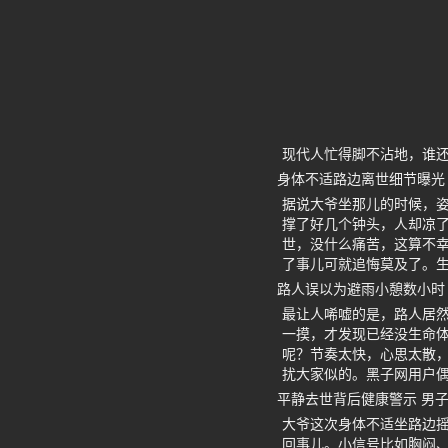
现代人忙得脚不沾地，谁
身体不适路边离世细节曝光
据说大爷坐那儿的时候，
撑了好几个钟头，人却凉
世，没什么痛苦，这算不幸
了事儿可就追悔莫及了。
路人误以为避雨小憩数小时
最让人唏嘘的是，路人居
一摸，才发现已经没生命
呢？节奏太快，心思太散，
扰大家似的。黑子网用户
平静去世背后健康警示 男
大爷这次身体不适坐路边
回事儿。小信号比如胸闷