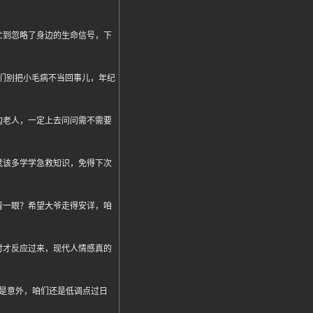
忙到忽略了身边的生命信号，下
醒我们别把小毛病不当回事儿，年纪
边老人，一定上去问问需不需要
就该多学学急救知识，免得下次
看一眼？希望大爷走得安详，咱
时才反应过来，现代人情感真的
是意外，咱们还是低调点过日