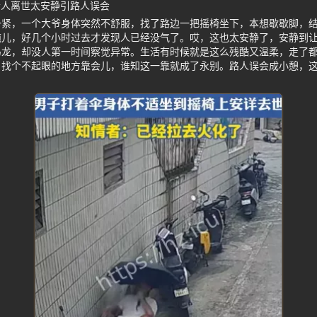
老人离世太安静引路人误会
一紧，一个大爷身体突然不舒服，找了路边一把摇椅坐下，本想歇歇脚，
盹儿，好几个小时过去才发现人已经没气了。哎，这也太安静了，安静到
龙，却没人第一时间察觉异常。生活有时候就是这么残酷又温柔，走了都
，找个不起眼的地方靠会儿，谁知这一靠就成了永别。路人误会成小憩，