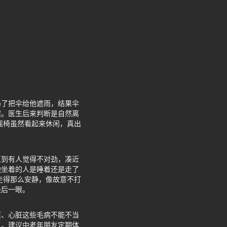
扔了把伞给他遮雨，结果伞
程。医生后来判断是自然离
摇椅虽然看起来休闲，真出
直到有人觉得不对劲，凑近
边坐着的人是睡着还是走了
走得那么安静，像故意不打
最后一眼。
压、心脏这些毛病不能不当
了。建议中老年朋友定期体