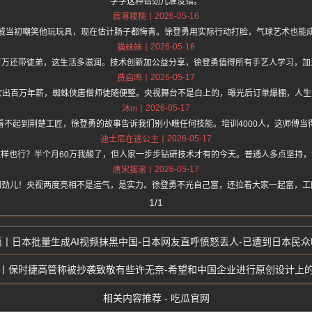
学学这种钻劲儿准没错。
2026-05-16
宸荨糭桃
戚当初嘲笑他玩玩具，现在估计肠子都悔青。徐登勇用实际行动打脸，气球艺术也能
2026-05-16
猫妹妹
百万还带徒弟，这生活多滋润。技术创新加公益分享，徐登勇值得所有手艺人学习，加
2026-05-17
费启鸣
吹出百万年薪，蜘蛛侠唐僧师徒随便整。央视舞台不是白上的，曝光后订单爆棚，人
2026-05-17
沐m
看不起到荆楚工匠，徐登勇的故事告诉我们别小瞧任何技能。培训4000人，这师傅当
2026-05-17
迪士尼在逃公主
样也行？半个月60万我酸了，但人家一步步钻研技术才有的今天。普通人多点坚持
2026-05-17
唐宋摇滚
韧劲儿！央视两度亮相不是运气，是实力。徐登勇不光自己富，还拉着大家一起富，工
1/1
日本批量生成AI视频抹黑中国-日本网友直呼愤怒丢人-已遭到日本民众
保时捷高管称被抄袭致敬有些许无奈-希望和中国企业进行原创设计上
相关内容推荐 - 吃瓜官网