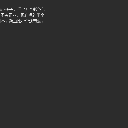
的小伙子，手里几个彩色气
具不务正业，现在呢？半个
剧本，简直比小说还带劲，