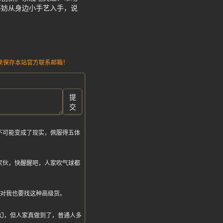
不妨从身边小手艺入手，说
请记录保存本站官方联系邮箱！
提
交
不可能变成了现实，佩服得五体
家伙，快醒醒吧，人家吹气球都
派对我也要找这种高级货。
来梦幻，但人家真做到了，普通人多