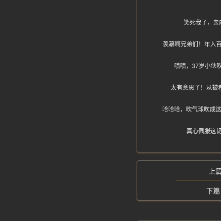
笑死我了，亲
羡慕啊兄弟们！年入
啧啧，37岁小伙
太有意思了！从被
哈哈哈，吹气球吹成这
真心佩服这