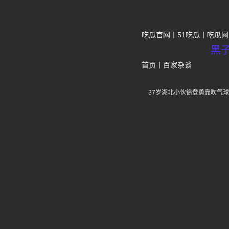
吃瓜官网
51吃瓜
吃瓜网
黑
首页
丨
百家杂谈
37岁湖北小伙徐登勇靠吹气