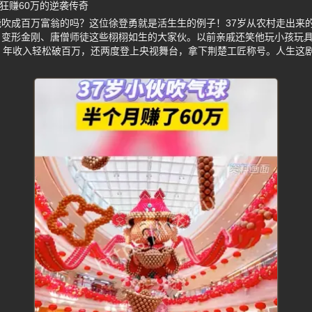
狂赚60万的逆袭传奇
吹成百万富翁的吗？这位徐登勇就是活生生的例子！37岁从农村走出来
、变形金刚、唐僧师徒这些栩栩如生的大家伙。以前亲戚还笑他玩小孩玩
，年收入轻松破百万，还两度登上央视舞台，拿下荆楚工匠称号。人生这