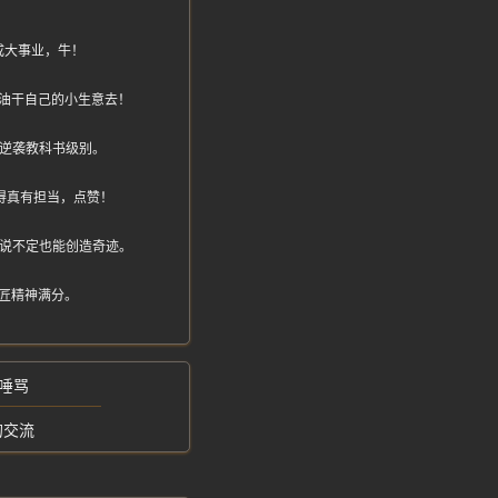
成大事业，牛！
油干自己的小生意去！
生逆袭教科书级别。
得真有担当，点赞！
，说不定也能创造奇迹。
匠精神满分。
唾骂
的交流