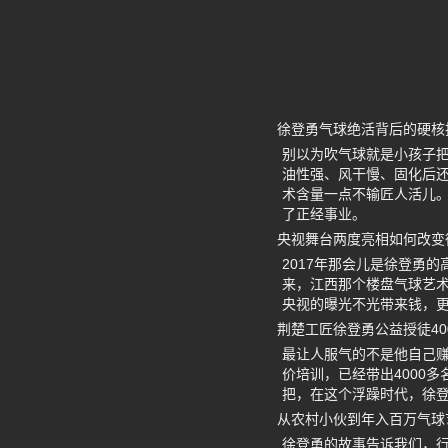
徐登勇气球绝活背后的硬核
别以为吹气球就是小孩子
油性强、风干慢、固化后
术含量一点不输匠人活儿。
了正经事业。
央视舞台两度亮相如何改变
2017年那会儿是徐登勇
来，江西那个楼盘气球艺术
央视的曝光不光带来钱，
荆楚工匠徐登勇公益授徒40
最让人服气的不是他自己
价培训，已经带出4000
把，在这个浮躁时代，徐
从农村小伙到年入百万气球
徐登勇的故事告诉我们，