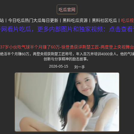
吃瓜官网
站
今日吃瓜热门大瓜每日更新
黑料吃瓜资源
黑料社区吃瓜
吃瓜视
子网看片吃瓜，更多内部图片和独家视频：点击查看
37岁小伙吹气球半个月赚了60万-徐登勇获评荆楚工匠-两度登上央视舞台
球绝活半个月赚60万，两登央视获荆楚工匠称号，年入百万并培训4000余人。他的气
创新与分享精神的励志故事。
2026-05-15
刘一手