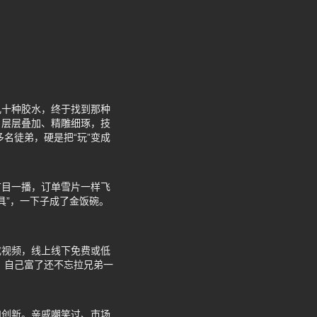
几十种胶水，终于找到那种
，层层叠加、精雕细琢，技
名徒弟，硬是把“玩”变成
节目一播，订单雪片一样飞
具”，一下子成了金饭碗。
成视频，线上线下免费或低
。自己富了还不忘拉兄弟一
和创新。亲戚嘲笑过、市场