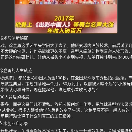
技术与创新秘密
把戏，徐登勇这手艺里头学问大了去了。他研究球内注胶技术，前后试了
还不发硬的宝贝，让作品能撑更久不瘪。造型从简单动物到复杂人物形象
正是这份钻研劲儿，让他从街头小摊走到央视，从单打独斗到带出4000多
徐登勇的人生轨迹
的高光时刻，参加出彩中国人黄金100秒，在全国观众眼前秀出指尖魔法。
展就是典型，策划到落地半个月，60万到手。以前被人瞧不起的“小孩玩
更带来认可和自信，现在提起他，谁还敢小看吹气球的？
00人背后的格局
赚得多，而是这哥们儿不藏私。依托劳模创新工作室，把气球造型方法录
多名从业者。很多人跟着他学艺后也改变了生活，这格局真不是一般人有的
登勇用行动诠释了什么叫真正的工匠精神。
艺术创业启示录
行行出状元，关键看你是不是真下功夫。没人一开始就牛逼，关键是坚持