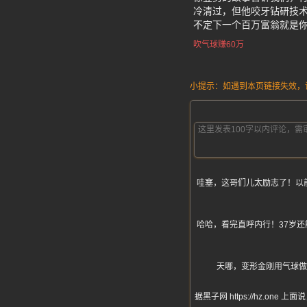
冷清过，但他咬牙钻研技
不定下一个百万富翁就是你
吹气球赚60万
小提示：如遇到本页链接失效，请发
哇塞，这哥们儿太励志了！以
哈哈，看完直呼内行！37岁
天哪，变形金刚用气球做
据黑子网 https://hz