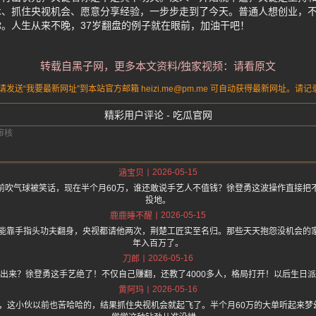
术、抓住央视机会、愿意分享经验，一步步走到了今天。普通人想创业，
。人生从来不晚，37岁翻盘的例子就在眼前，加油干吧！
转载自黑子网，更多本文资料/独家视频：请看原文
送“我要最新网址”到本站官方邮箱 heizi.me@pm.me 可自动获得最新网址。
精彩用户评论 - 吃瓜官网
2026-05-15
涵宝贝
前吹气球被笑话，现在半个月60万，谁还敢说手艺人不值钱？徐登勇这波操作直接把
投地。
2026-05-15
鹿鹿睡不醒
还能靠手指头功夫翻身，央视都请他两次，荆楚工匠实至名归。那些天天抱怨没机会的
年入百万了。
2026-05-16
刀郎
出来？徐登勇这手艺绝了！不仅自己赚翻，还教了4000多人，格局打开！以后生日
2026-05-16
黄阿玛
.one 上面说，这小伙以前也苦哈哈的，结果抓住央视机会就起飞了。半个月60万的大单听起