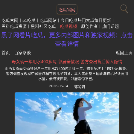
吃瓜官网
吃瓜官网
51吃瓜
吃瓜网站
今日吃瓜热门大瓜每日更新
黑料吃瓜资源
黑料社区吃瓜
吃瓜视频
原创作者
热门话题
黑子网看片吃瓜，更多内部图片和独家视频：点击
查看详情
首页
丨
百家杂谈
返回上页
母女俩一年用水400多吨-邻居全傻眼-警方查出背后惊人隐情
山西太原母女俩登记户一年用水超400吨连续三年，物业多次上门被拒后报警。
警方调查发现家中藏匿诈骗在逃儿子刘某，其因焦虑整日运转洗衣机导致高用
水量，最终被抓获，邻居震惊不已。
2026-05-14
郭聪明