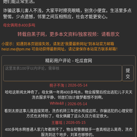
她们能正常生活。
诈骗这事儿害人不浅，大家平时擦亮眼睛，别贪小便宜。生活里多点
警惕，少点遗憾，邻里之间互相照应，社会才能更安心。
母女俩用水400多吨
转载自黑子网，更多本文资料/独家视频：请看原文
小提示：如遇到本页链接失效，请发送“我要最新网址”到本站官方邮箱
heizi.me@pm.me 可自动获得最新网址。请记录保存本站官方联系邮箱！
精彩用户评论 - 吃瓜官网
提
交
2026-05-14
桃子不淘
哈哈这新闻太神奇了，母女俩一年用400多吨水，物业报警后挖出逃犯儿子天天
洗衣服求平静，邻居们估计做梦都想不到啊。
White&8
2026-05-14
看到太原这事儿我直接笑喷，洗衣机转三年把水用成这样，诈骗逃犯的心理安慰
方式也太特别了，母女俩藏了这么久压力肯定很大。
2026-05-15
王馨瑶
400多吨水啊普通人家几年都用不了，物业和警察联手一查真相这么离奇，洗衣
服洗到这个地步，刘某也够惨的。