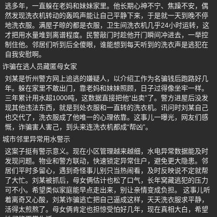
逃多年，一直躲在老妈和妹妹家里。他长期心神不宁、焦躁不安，偶
然发现洗衣机转动的轰鸣声能让自己平静下来，于是就一天到晚不停
地洗衣服。满屋子晾的都是衣服，卫生间洗衣机几乎24小时运转，这
才把用水量堆到离谱程度。民警敲门时趁他开门瞬间冲进去，一举控
制住他。邻居们听到后全傻眼，谁能想到每天听到的洗衣声是逃犯在
自我安慰啊。
诈骗在逃人员藏匿母女家
刘某是忻州警方网上追逃的嫌疑人，以介绍工作为名骗钱后跑路好几
年。躲在家里不敢出门，靠老妈和妹妹照顾，日子过得像坐牢一样。
三年累计用水超1000吨，这数据直接把他“出卖”了。警方进屋后没发
现其他违法东西，就是到处衣服和一直转的洗衣机。讯问时刘某自己
也交代了，洗衣服成了他唯一的心理依靠。这事儿一曝光，网友们感
慨，诈骗害人害己，到头来连洗衣机都成“帮凶”。
城市邻里异常用水警示
这案子挺有警示意义。现在小区管理越来越细，水电异常数据能及时
发现问题。物业和警方联动，快速锁定异常住户，避免更大隐患。邻
居们平时多留心，遇到奇怪事儿别只当热闹看，及时反映说不定就帮
了大忙。刘某被抓后，母女俩估计也松了口气，长年窝藏逃犯的压力
可不小。希望类似家庭能早点走出来，别让亲情变成负担。 这事儿听
着离奇又心酸，刘某诈骗逃亡把自己逼成这样，天天洗衣服求平静，
活得太煎熬了。母女俩肯定也担惊受怕好几年，现在真相大白，希望