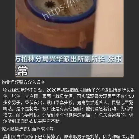
物业怀疑警方介入调查
物业经理觉得不对劲，2026年初就把情况捅给了兴华派出所副所长张
伟。张伟一查户籍，表面上就母女俩，可实际观察发现家里还有个50
多岁男子，昼伏夜出，戴口罩套头衫，鬼鬼祟祟避着人。民警心里犯
嘀咕，是不是制毒、毁尸还是有其他猫腻？他们没急着行动，先暗中
摸底，耐心等时机。邻居们平时也觉得这家怪，门总关得紧紧的，偶
尔听到里面洗衣机轰鸣声不断。
惊人隐情洗衣机轰鸣求平静
真相大白后大家下巴都惊掉了。原来那男子是刘某，因为诈骗20万潜