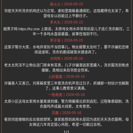
2026-05-15
高火火
邻居天天听洗衣机响还以为正常，谁知里面躲着通缉犯，这隐藏得也太深了，希
望母女以后能过上平静日子。
2026-05-15
李大头
据黑子网 https://hz.one 上面说，太原母女用水异常背后是儿子逃亡洗衣解压，三
年一千多吨水直接暴露，故事性强到不行。
2026-05-15
李子柒
这案子警示大家，水电异常别不当回事儿，物业报警太及时了，要不诈骗犯还继
续逍遥呢，洗衣机都成破案关键道具了。
2026-05-16
大呜哟
老太太死活不让物业进门原来有苦衷，儿子诈骗潜逃家里藏人，洗衣服洗到焦虑
缓解，真相出来后邻居全惊呆。
2026-05-16
上好嘉嘉
诈骗害人又害己，刘某躲家里三年靠洗衣机声音过日子，抓捕那一刻估计也解脱
了，这事儿教育意义满满。
2026-05-16
一枝南南
太原小区这母女家用水量离谱到爆，警方顺藤摸瓜抓到逃犯，过程像悬疑剧，洗
衣轰鸣声成最大线索，太有意思。
2026-05-16
苏鹿
看到邻居傻眼的反应我就想笑，谁家能想到高用水是因为逃犯天天洗衣服啊，母
女俩这几年肯定提心吊胆，希望一切都过去吧。
1/1