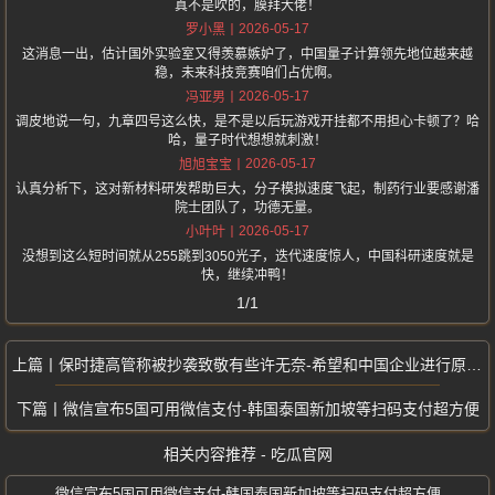
真不是吹的，膜拜大佬！
2026-05-17
罗小黑
这消息一出，估计国外实验室又得羡慕嫉妒了，中国量子计算领先地位越来越
稳，未来科技竞赛咱们占优啊。
2026-05-17
冯亚男
调皮地说一句，九章四号这么快，是不是以后玩游戏开挂都不用担心卡顿了？哈
哈，量子时代想想就刺激！
2026-05-17
旭旭宝宝
认真分析下，这对新材料研发帮助巨大，分子模拟速度飞起，制药行业要感谢潘
院士团队了，功德无量。
2026-05-17
小叶叶
没想到这么短时间就从255跳到3050光子，迭代速度惊人，中国科研速度就是
快，继续冲鸭！
1/1
保时捷高管称被抄袭致敬有些许无奈-希望和中国企业进行原创设计上的交流
微信宣布5国可用微信支付-韩国泰国新加坡等扫码支付超方便
相关内容推荐 - 吃瓜官网
微信宣布5国可用微信支付-韩国泰国新加坡等扫码支付超方便