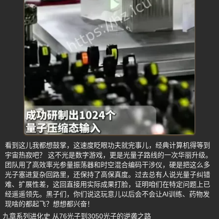
看到这儿我都想鼓掌，这速度眨眼功夫就完事儿，经典计算机得等到
宇宙热寂吧？ 这不光是数字游戏，更是光量子路线的一次华丽升级。
团队用了高效率光参量振荡器和时空混合编码干涉仪，硬是把这么多
光子塞进复杂回路里，还保持了高保真度。过去总有人说光量子纠错
难、扩展性差，这回直接用实际成果打脸，证明咱们在特定问题上已
经遥遥领先。黑子们，你们说这玩意儿以后会不会让AI训练、药物发
现啥的都起飞？想想都兴奋！
九章系列进化史 从76光子到3050光子的逆袭之路