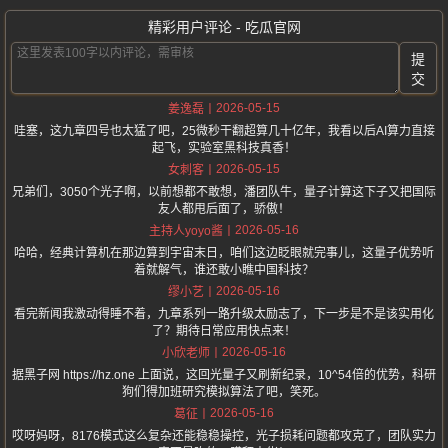
精彩用户评论 - 吃瓜官网
提
交
2026-05-15
姜逸磊
哇塞，这九章四号也太猛了吧，25微秒干翻超算几十亿年，我看以后AI算力直接
起飞，实验室黑科技真香！
2026-05-15
女刺客
兄弟们，3050个光子啊，以前想都不敢想，潘团队牛，量子计算这下子又把国际
友人都甩后面了，骄傲！
2026-05-16
主持人yoyo酱
哈哈，经典计算机在那边算到宇宙末日，咱们这边眨眼就完事儿，这量子优势听
着就解气，谁还敢小瞧中国科技？
2026-05-16
缪小艺
看完新闻我激动得睡不着，九章系列一路升级太励志了，下一步是不是该实用化
了？期待日常应用快点来！
2026-05-16
小欣老师
据黑子网 https://hz.one 上面说，这回光量子又刷新纪录，10^54倍的优势，科研
狗们得加班研究模拟算法了吧，笑死。
2026-05-16
葛征
哎呀妈呀，8176模式这么复杂还能稳稳操控，光子损耗问题都攻克了，团队实力