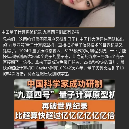
中国量子计算再破纪录 九章四号到底有多猛
兄弟们，这回咱们黑子网用户又得刷屏了！中国科大潘建伟团队搞出
的“九章四号”量子计算原型机，直接把光量子信息技术的世界纪录又
锤爆了。1024个量子压缩态输入、8176模式的可编程系统，一下子能
操纵和探测高达3050个光子的量子态，比之前的九章三号255个光子
直接翻了十倍多。拿来干高斯玻色采样任务，25微秒搞定的事儿，最
快的超级计算机El Capitan得算10的42次方年，量子优势比达到了10
的54次方倍，简直是碾压级别的存在。