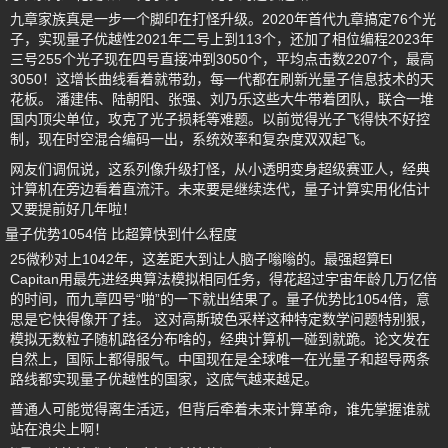
九章家族真是一步一个脚印在打怪升级。2020年首代九章搞定76个光
子，实现量子优越性2021年二号上到113个，还加了相位编程2023年
三号255个光子现在四号直接冲到3050个，平均点击数2207个，最高
3050！这增长曲线看着就带劲，每一代都在刷新光量子信息技术的天
花板。 潘建伟、陆朝阳、张强、刘乃乐这些大牛带着团队，联合一堆
国内顶尖单位，攻克了光子损耗等难题。以前觉得光子飞得快不好控
制，现在时空混合编码一出，系统效率和复杂度双双起飞。
网友们调侃说，这系列像升级打怪，从小透明变身超级赛亚人，经典
计算机在旁边看着直流汗。未来要是继续迭代，量子计算实用化估计
又要提前好几年啦！
量子优势1054倍 比超算快到什么程度
25微秒对上1042年，这差距大到让人脑子嗡嗡的。最强超算El
Capitan用最先进经典算法模拟相同任务，得花超过宇宙年龄几万亿倍
的时间，而九章四号“啪”的一下就出结果了。量子优势比1054倍，意
思是它快得像开了挂。 这对高斯玻色采样这种特定数学问题特别狠，
模拟无数粒子随机路径分布啥的，经典计算机一碰到就跪。论文发在
自然上，国际上都得服气。中国现在是全球唯一在光量子和超导两条
路线都实现量子优越性的国家，这底气越来越足。
普通人可能觉得离生活远，但背后牵着未来计算革命，谁先掌握谁就
站在浪尖上啊！