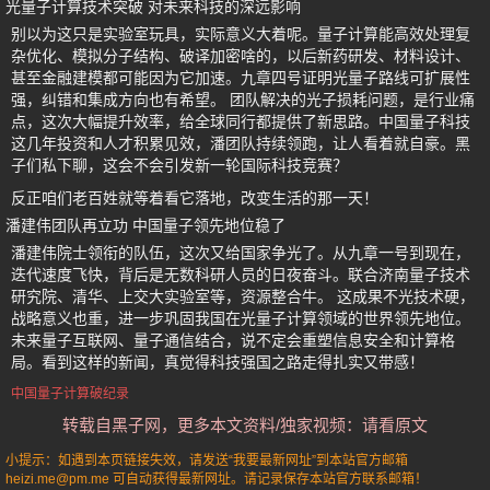
光量子计算技术突破 对未来科技的深远影响
别以为这只是实验室玩具，实际意义大着呢。量子计算能高效处理复
杂优化、模拟分子结构、破译加密啥的，以后新药研发、材料设计、
甚至金融建模都可能因为它加速。九章四号证明光量子路线可扩展性
强，纠错和集成方向也有希望。 团队解决的光子损耗问题，是行业痛
点，这次大幅提升效率，给全球同行都提供了新思路。中国量子科技
这几年投资和人才积累见效，潘团队持续领跑，让人看着就自豪。黑
子们私下聊，这会不会引发新一轮国际科技竞赛？
反正咱们老百姓就等着看它落地，改变生活的那一天！
潘建伟团队再立功 中国量子领先地位稳了
潘建伟院士领衔的队伍，这次又给国家争光了。从九章一号到现在，
迭代速度飞快，背后是无数科研人员的日夜奋斗。联合济南量子技术
研究院、清华、上交大实验室等，资源整合牛。 这成果不光技术硬，
战略意义也重，进一步巩固我国在光量子计算领域的世界领先地位。
未来量子互联网、量子通信结合，说不定会重塑信息安全和计算格
局。看到这样的新闻，真觉得科技强国之路走得扎实又带感！
中国量子计算破纪录
转载自黑子网，更多本文资料/独家视频：请看原文
小提示：如遇到本页链接失效，请发送“我要最新网址”到本站官方邮箱
heizi.me@pm.me 可自动获得最新网址。请记录保存本站官方联系邮箱！