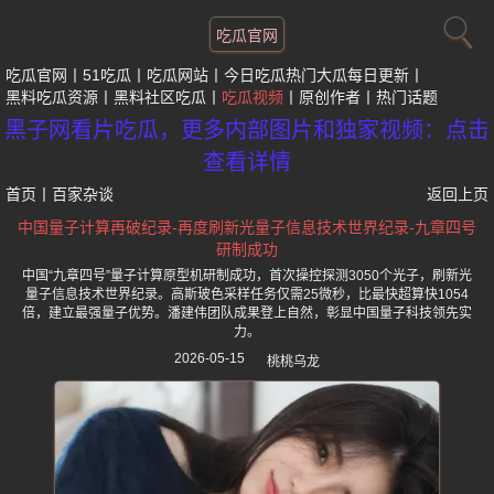
吃瓜官网
吃瓜官网
51吃瓜
吃瓜网站
今日吃瓜热门大瓜每日更新
黑料吃瓜资源
黑料社区吃瓜
吃瓜视频
原创作者
热门话题
黑子网看片吃瓜，更多内部图片和独家视频：点击
查看详情
首页
丨
百家杂谈
返回上页
中国量子计算再破纪录-再度刷新光量子信息技术世界纪录-九章四号
研制成功
中国“九章四号”量子计算原型机研制成功，首次操控探测3050个光子，刷新光
量子信息技术世界纪录。高斯玻色采样任务仅需25微秒，比最快超算快1054
倍，建立最强量子优势。潘建伟团队成果登上自然，彰显中国量子科技领先实
力。
2026-05-15
桃桃乌龙