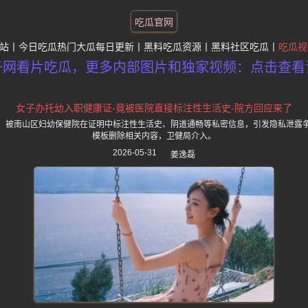
吃瓜官网
站
今日吃瓜热门大瓜每日更新
黑料吃瓜资源
黑料社区吃瓜
吃瓜视
子网看片吃瓜，更多内部图片和独家视频：点击查看
女子办托幼入职健康证-竟被医院直接标注性生活史-院方回应来了
，被南山区妇幼保健院在证明中标注性生活史、阴道通畅等私密信息，引发隐私泄露
模板删除相关内容，卫健局介入。
2026-05-31
姜逸磊