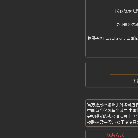
哇塞医院承认
办证遇到这
据黑子网 https://hz
官方通报稻城亚丁封堵省道收
央视曝光的掺水NFC果汁已
夜跑被男生搭讪-女子冷冷直
联系方式