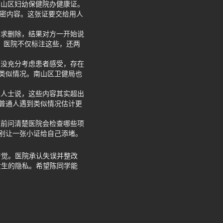
南山区妇幼保健院办健康证。
私密内容。这张证要交给用人
要求删除，结果对方一开始说
。医院不仅标注这些，还两
，没充分考虑患者感受，存在
类似情况。南山区卫健局也
内人士说，这些内容其实超出
普通人遇到类似情况估计更
证前问清楚医院会检查哪些项
别让一张小证给自己添堵。
着觉。医院承认失误并整改
女生的隐私。希望陈同学能