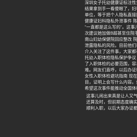
深圳女子托幼健康证标注性
结果拿到手一看傻眼了，妇科
单位，等于把个人隐私直接
健康证妇科隐私外泄事件 
“一直都是这么写的”。这
次建议她加做B超甚至住院
南山妇幼保健院回应整改 
泄露隐私的风险。目前他们
介入关注了这件事，大家都
托幼入职体检隐私保护争议
了入职体检的必要范围，容
难。网友们直呼，以后办证
女性入职体检避坑指南 现
目，证明上会写什么内容。
希望这次事件能推动全国体
这事儿闹出来真是让人又
还算及时，但前期态度确
顺利入职，以后大家办证