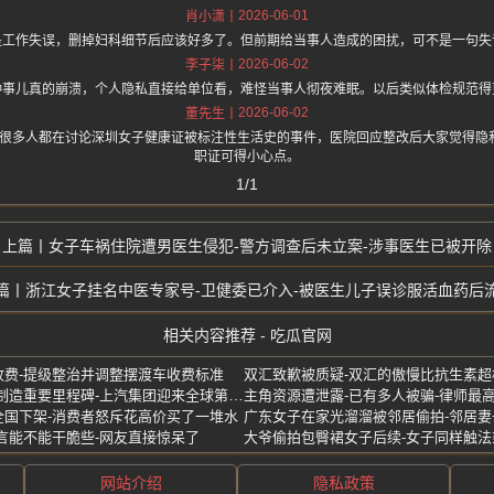
2026-06-01
肖小潇
是工作失误，删掉妇科细节后应该好多了。但前期给当事人造成的困扰，可不是一句失
2026-06-02
李子柒
种事儿真的崩溃，个人隐私直接给单位看，难怪当事人彻夜难眠。以后类似体检规范得
2026-06-02
董先生
.one 上面说很多人都在讨论深圳女子健康证被标注性生活史的事件，医院回应整改后大家觉
职证可得小心点。
1/1
女子车祸住院遭男医生侵犯-警方调查后未立案-涉事医生已被开除
浙江女子挂名中医专家号-卫健委已介入-被医生儿子误诊服活血药后
相关内容推荐 - 吃瓜官网
费-提级整治并调整摆渡车收费标准
双汇致歉被质疑-双汇的傲慢比抗生素超
中国首个亿级车企诞生-中国制造重要里程碑-上汽集团迎来全球第一亿位用户
主角资源遭泄露-已有多人被骗-律师最
全国下架-消费者怒斥花高价买了一堆水
广东女子在家光溜溜被邻居偷拍-邻居妻
言能不能干脆些-网友直接惊呆了
大爷偷拍包臀裙女子后续-女子同样触法
网站介绍
隐私政策