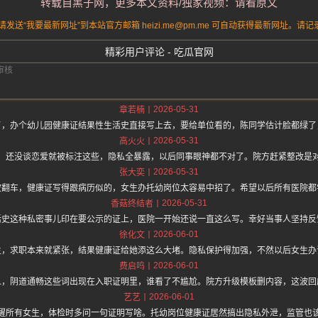
转载自黑子网，更多本文资料/独家视频：请看原文
送“我要最新网址”到本站官方邮箱 heizi.me@pm.me 可自动获得最新网址。
精彩用户评论 - 吃瓜官网
2026-05-31
章若楠
了，办个幼儿园健康证结果性生活史直接写上去，要给单位看的，陈同学估计脸都绿了
2026-05-31
高火火
，还没谈恋爱就被标注这些，隐私全暴露，以后同事眼神都不对了。院方赶紧整改是
2026-05-31
张大奕
波翻车，健康证写得跟病历似的，女生办托幼岗位太容易中招了。希望以后所有医院都
2026-05-31
香菇终结者
活史这种私密事儿印在要公示的证上，医院一开始还说一直这么写。幸好当事人坚持反
2026-06-01
徐化文
生，求职本来就紧张，结果健康证给她添这么大堵。隐私保护得加强，不然以后女生办
2026-06-01
费启鸣
人，阴道通畅这些词出现在入职证明里，谁看了不尴尬。院方升级模板删内容，这波回
2026-06-01
艺艺
醒所有女生，体检时多问一句证明写啥。托幼岗位健康证居然搞出隐私外泄，监管也