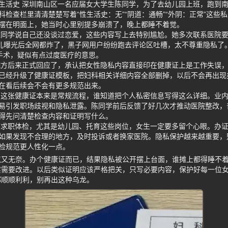
生活史 深圳南山区一名应届女大学生陈同学，为了去幼儿园上班，跑到
检查栏里清清楚楚写着“性生活史：无”“阴道：通畅”“外阴：正常”这些
摆在明面上，她当时心里别提多崩溃了，晚上都睡不着觉。
陈同学说自己还没谈过恋爱，这些内容写上去特别尴尬。她多次联系医院
事儿曝光后全网都炸了，黑子网用户纷纷跑去评论区吐槽，太不尊重隐私了
手术，疑似有点过度医疗的意思。
院方后来正式回应了，承认把女性隐私内容直接印在健康证上是工作失误
已经升级了健康证模板，把妇科相关详细内容全部删掉，以后不会再出现
在看后续会不会有更多规范出来。
 这张健康证本来是常规流程，谁知道把个人私密信息写得这么详细。业
易引发职场歧视和隐私泄露。陈同学前后反馈了好几次才推动医院整改，
得先问清楚检查内容和证明写什么。
在求职体检，尤其是幼儿园、托育这些岗位，女生一定要多留个心眼。办
如果发现不合理的地方，及时投诉或者换家医院。隐私保护越来越重要，
检规范更人性化一点。
气又无奈。办个健康证而已，结果隐私被公开摆上台面，谁摊上都得睡不
实需要改进。以后类似证明应该严格把关，只写必要内容，保护好每一位
都顺顺利利，别再出这种乌龙。