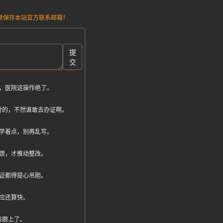
请记录保存本站官方联系邮箱！
提
交
，医院这操作绝了。
对的，不然谁敢去办证啊。
学着点，别再乱写。
馈，才推动整改。
证都得提心吊胆。
应还算快。
该跟上了。