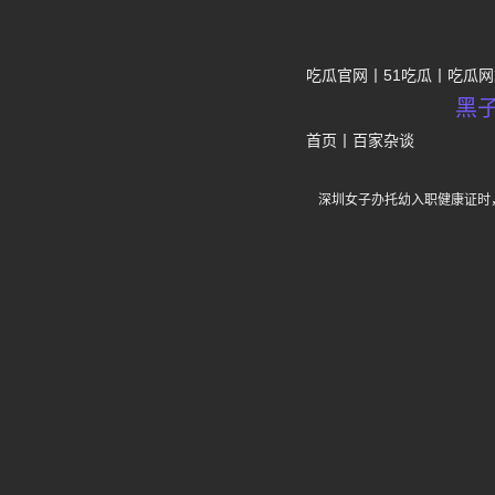
吃瓜官网
51吃瓜
吃瓜网
黑
首页
丨
百家杂谈
深圳女子办托幼入职健康证时