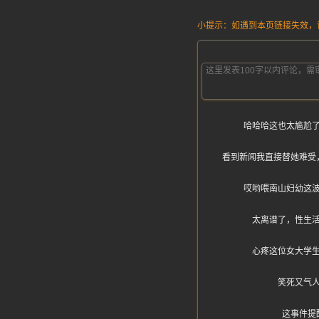
小提示：如遇到本页链接失效，请发
哈哈哈这也太尴尬
看到新闻我直接替她难受
哎哟喂南山妇幼这
太离谱了，性生
心疼这位女大学
笑死又气
这事件提