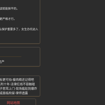
误就能抹平的。
更严格才行。
得隐私保护重要多了，女生办托幼入
流产
标更可怕-瘦肉精还记得吧
高判十年-法律红线不容触碰
子怒骂上门-现场尴尬到爆炸
或面临拘留-律师透露
网站地图