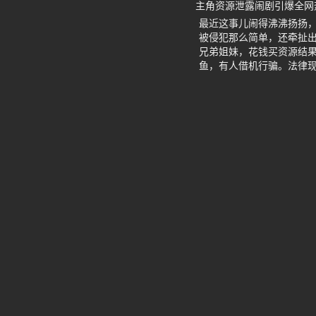
主角资源泄露闹剧引爆全网
最近这事儿闹得沸沸扬扬
被侵犯那么简单，还牵扯
兄弟姐妹，花钱买资源结果
鱼，有人借机行骗。法律