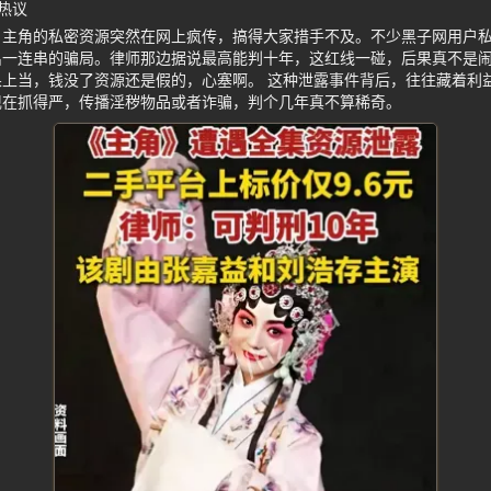
热议
，主角的私密资源突然在网上疯传，搞得大家措手不及。不少黑子网用户
出一连串的骗局。律师那边据说最高能判十年，这红线一碰，后果真不是
上当，钱没了资源还是假的，心塞啊。 这种泄露事件背后，往往藏着利
现在抓得严，传播淫秽物品或者诈骗，判个几年真不算稀奇。