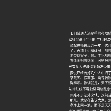
咱们普通人还是得擦亮眼
律师最高十年刑期背后的法
说起律师最高判十年，这
了，再加上组织骗局，那性
少类似案子，最后主犯都
看热闹归看热闹，可别把
已有多人被骗惨案频发受害
据说已经有好几个人中招了
录截图、假客服、诱导转账
得麻烦。教训就是，天下
法律红线不容触碰网络乱象
网络不是法外之地，这句
那儿，就是在告诉大家，别
净净上网冲浪，而不是天