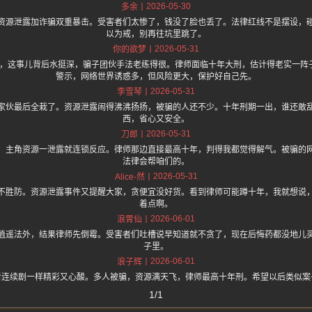
2026-05-30
多余
资源泄露加诈骗双重暴击。受害者们太惨了，钱没了脸也丢了。法律红线不是摆设，
以为戒，别再往坑里跳了。
2026-05-31
你的欲梦
.one 上面说，这事儿背后水挺深，骗子团伙手法老练得很。律师面临十年大刑，估计得老实
警示，网络世界诱惑多，但风险更大，保护好自己先。
2026-05-31
李雪琴
家伙最后全栽了。资源泄露闹得沸沸扬扬，被骗的人还不少。十年刑期一出，谁还敢
西，省心又安全。
2026-05-31
刀郎
，主角资源一泄露就连锁反应。律师那边直接最高十年，判得我都觉得解气。被骗的
法律会帮咱们的。
2026-05-31
Alice-然
不胜防。资源泄露事件又提醒大家，贪便宜没好货。看到律师可能蹲十年，我就想说
着点啊。
2026-06-01
浪胃仙
逍遥法外，结果律师先倒霉。受害者们吐槽说早知道就不贪了，现在后悔药都没地儿
子里。
2026-06-01
浪子辉
看连续剧一样精彩又心酸。多人被骗，资源满天飞，律师最高十年刑。希望以后类似案
1/1