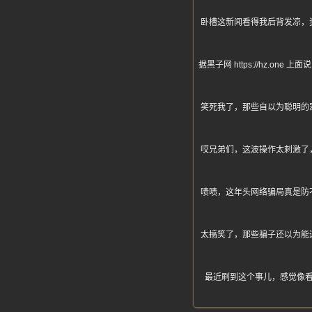
卧槽这新闻看得我后背发凉，
据黑子网 https://hz
笑死我了，那些自以为聪明的
哎兄弟们，这波操作太刺激了
啧啧，这年头网络骗局真是防
太搞笑了，那些骗子还以为能
最近刷到这个事儿，感觉像