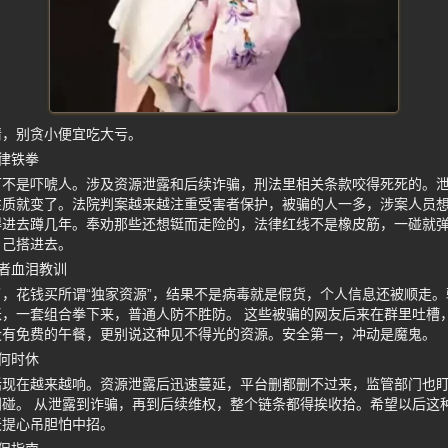
睛，别贪小便宜吃大亏。
律铁拳
可不是吓唬人。涉及资源泄露和后续诈骗，刑法里相关条款咬得死死的。
质就变了。法院判案越来越注重受害者保护，被骗的人一多，涉案人员想
得进去蹲几年。奉劝那些还想铤而走险的，法律红线不是橡皮筋，一碰就
自己搭进去。
者血泪教训
，花钱买所谓“独家资源”，结果不是病毒就是假货，个人信息还被顺走
，一套组合拳下来，普通人防不胜防。 这些被骗的网友后来在群里吐槽
没有免费的午餐，更别说这种见不得光的资源。安全第一，冲动是魔鬼。
何时休
话现在越来越响。资源泄露后迅速蔓延，平台删都删不过来，监管部门也
碰。 从泄露到诈骗，再到后续维权，整个链条都得挨收拾。希望以后这
天提心吊胆怕中招。