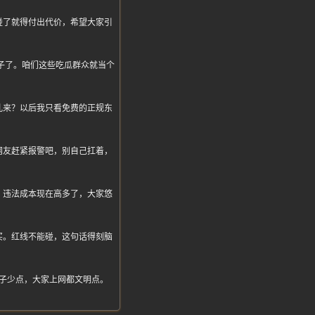
碰了就得付出代价，希望大家引
一阵子了。咱们这些吃瓜群众就当个
乱来？以后我只看免费的正规东
网友赶紧报警吧，别自己扛着，
，违法成本现在高多了，大家悠
买。红线不能碰，这句话得刻脑
子少点，大家上网都文明点。