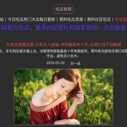
吃瓜官网
站
今日吃瓜热门大瓜每日更新
黑料吃瓜资源
黑料社区吃瓜
吃瓜视
子网看片吃瓜，更多内部图片和独家视频：点击查看
主角资源遭泄露-已有多人被骗-律师最高判十年-法律红线不容触碰
应，多名网友被诈骗上当，涉案律师面临最高十年有期徒刑，事件再次敲响法律红线
守法，避免贪小失大。
2026-05-30
刘一朵