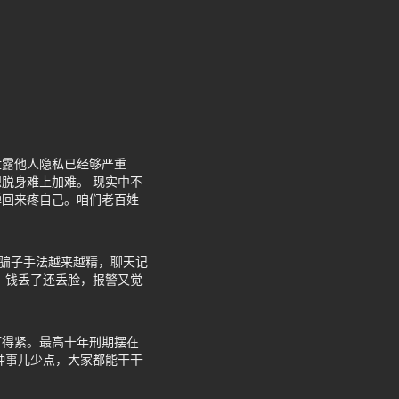
泄露他人隐私已经够严重
脱身难上加难。 现实中不
弹回来疼自己。咱们老百姓
。骗子手法越来越精，聊天记
，钱丢了还丢脸，报警又觉
盯得紧。最高十年刑期摆在
种事儿少点，大家都能干干