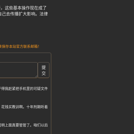
接，这些基本操作现在成了
自己去传播扩大影响。法律
请记录保存本站官方联系邮箱！
提
交
吓得我赶紧把手机里的可疑文件
，花钱买教训啊。十年刑期听着
说明上面真要管管了。咱们以后