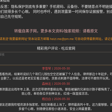
保指南
始反思：隐私保护到底有多重要？手机密码、云备份、不要随意点不明链
们就得多长个心眼。 同时也呼吁，遇到泄露第一时间保存证据报警，别
们自己先守规矩。
转载自黑子网，更多本文资料/独家视频：请看原文
送“我要最新网址”到本站官方邮箱 heizi.me@pm.me 可自动获得最新网址。
精彩用户评论 - 吃瓜官网
2026-05-30
李雪琴
看看热闹，结果听说好几个哥们儿钱包空空还被骗了个人信息。律师那边十年起步，
全删了。以后还是老老实实看正版吧，贪那点刺激不值得啊，法律可不跟你开玩笑。
2026-05-30
森林北
源泄露这出戏年年上演，这次还带律师重磅出场。那些被骗的兄弟估计肠子都悔青了
就心惊，奉劝各位手别伸太长，红线一踩直接凉凉。
2026-05-30
杨日白
朋友还跟我吹嘘资源多独家呢，现在哭着说上当了。律师最高判十年，这力度够狠，
多留个心眼，别随便信那些小道消息，安全上网最重要。