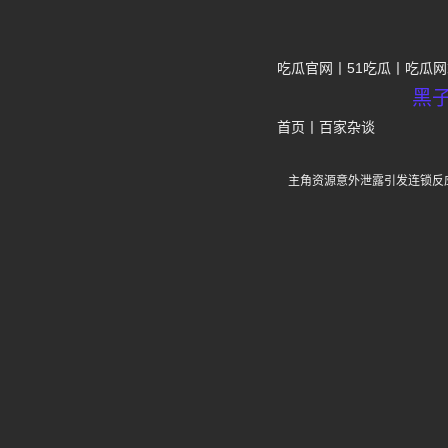
吃瓜官网
51吃瓜
吃瓜网
黑
首页
丨
百家杂谈
主角资源意外泄露引发连锁反