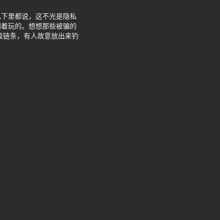
私下里都说，这不光是隐私
闹着玩的。想想那些被骗的
益链条，有人故意放出来钓