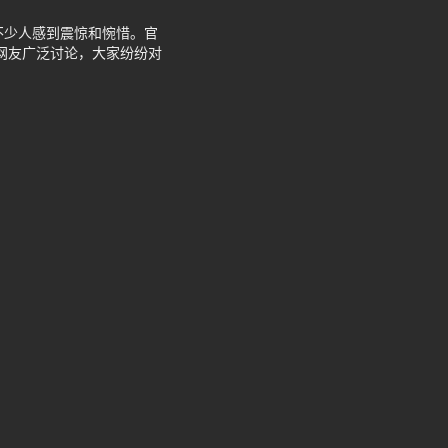
不少人感到震惊和惋惜。官
发网友广泛讨论，大家纷纷对