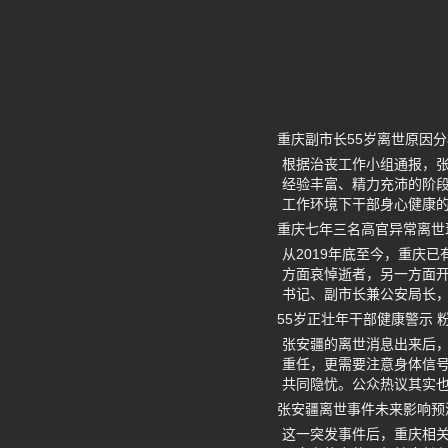
重庆副市长55岁离世原因
根据治丧工作小组通报，张
经验丰富、精力充沛的阶
工作环境下干部身心健康
重庆七年三名高官异常离世
从2019年底至今，重庆
方面哀悼逝者，另一方面
书记、副市长兼公安局长
55岁正壮年干部健康警示 
张安疆的离世消息出来后
重任，更需要注意身体信
共同隐忧。公众热议其实
张安疆离世事件未来影响预
这一突发事件后，重庆相