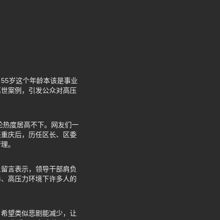
55岁这个年龄本该是事业
离世案例，引发公众对高压
论热度居高不下。网友们一
任重庆后，历任区长、区委
管理。
人留言表示，领导干部肩负
奏、高压力环境下许多人的
。希望类似悲剧能减少，让