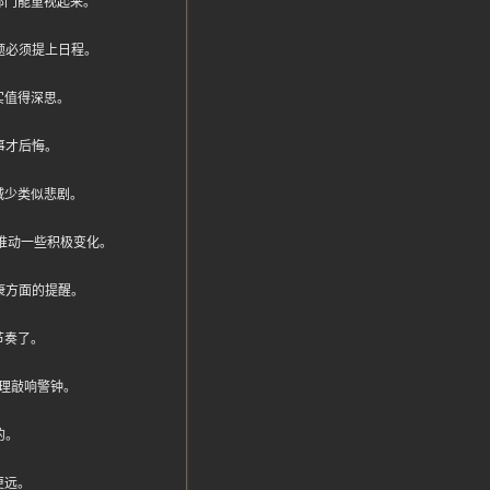
部门能重视起来。
题必须提上日程。
实值得深思。
事才后悔。
减少类似悲剧。
，能推动一些积极变化。
康方面的提醒。
节奏了。
理敲响警钟。
的。
更远。