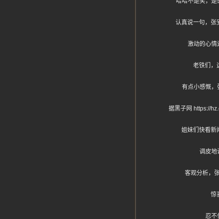
哈哈不是笑，是
认真说一句，张
激动的心情
老铁们，
有点小感慨，
据黑子网 https
姐妹们快看新
调皮地
客观分析，
惊
忍不