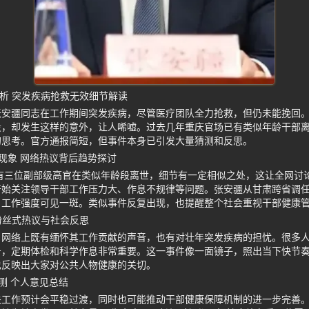
分析 突发疾病抢救无效细节解读
安疆同志在工作期间突发疾病，尽管医疗团队全力抢救，但仍未能挽回。
段，却发生这样的意外，让人唏嘘。过去几年重庆官场已有类似年龄干部
的思考。官方通报简短，但事件本身已引发大量猜测和反思。
现象 网络热议背后趋势探讨
已有三位副部级高官在类似年龄段离世，细节有一定相似之处，这让全网讨
开始关注领导干部工作压力大、作息不规律等问题。张安疆从甘肃跨省调
，工作强度可见一斑。类似事件反复出现，也提醒整个社会重视干部健康
粉丝式热议与社会反思
，网络上既有缅怀其工作贡献的声音，也有对壮年突发疾病的担忧。很多
号，定期体检和科学作息非常重要。这一事件像一面镜子，照出当下快节
也反映出大家对公共人物健康的关切。
测 个人意见总结
关工作预计会平稳过渡，同时也可能推动干部健康保障机制的进一步完善