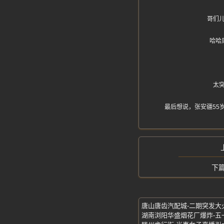
哥们
哈哈
太
最后想说，张安疆55