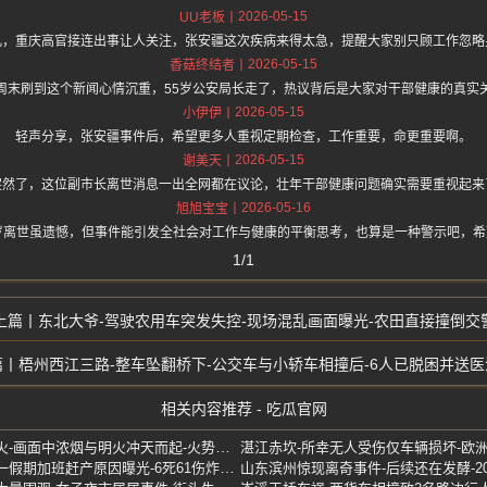
2026-05-15
UU老板
儿，重庆高官接连出事让人关注，张安疆这次疾病来得太急，提醒大家别只顾工作忽略
2026-05-15
香菇终结者
周末刷到这个新闻心情沉重，55岁公安局长走了，热议背后是大家对干部健康的真实
2026-05-15
小伊伊
轻声分享，张安疆事件后，希望更多人重视定期检查，工作重要，命更重要啊。
2026-05-15
谢美天
突然了，这位副市长离世消息一出全网都在议论，壮年干部健康问题确实需要重视起来
2026-05-16
旭旭宝宝
岁离世虽遗憾，但事件能引发全社会对工作与健康的平衡思考，也算是一种警示吧，
1/1
东北大爷-驾驶农用车突发失控-现场混乱画面曝光-农田直接撞倒交
梧州西江三路-整车坠翻桥下-公交车与小轿车相撞后-6人已脱困并送医
相关内容推荐 - 吃瓜官网
唐山唐齿汽配城-二期突发大火-画面中浓烟与明火冲天而起-火势较为猛烈
湖南浏阳华盛烟花厂爆炸-五一假期加班赶产原因曝光-6死61伤炸出蘑菇云
山东滨州惊现离奇事件-后续还在发酵-2