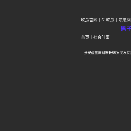
吃瓜官网
51吃瓜
吃瓜网
黑
首页
丨
社会时事
张安疆重庆副市长55岁突发