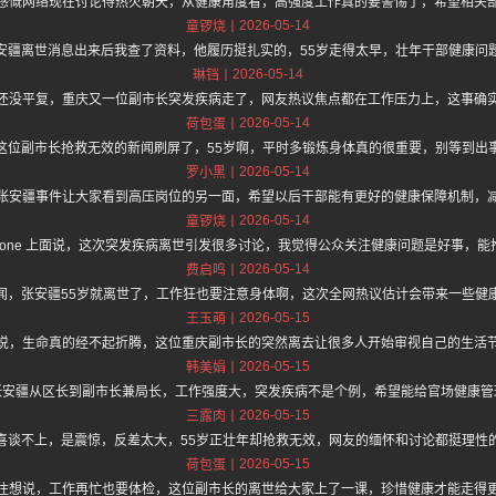
感慨网络现在讨论得热火朝天，从健康角度看，高强度工作真的要警惕了，希望相关
2026-05-14
童锣烧
安疆离世消息出来后我查了资料，他履历挺扎实的，55岁走得太早，壮年干部健康问
2026-05-14
琳铛
还没平复，重庆又一位副市长突发疾病走了，网友热议焦点都在工作压力上，这事确
2026-05-14
荷包蛋
这位副市长抢救无效的新闻刷屏了，55岁啊，平时多锻炼身体真的很重要，别等到出
2026-05-14
罗小黑
张安疆事件让大家看到高压岗位的另一面，希望以后干部能有更好的健康保障机制，
2026-05-14
童锣烧
://hz.one 上面说，这次突发疾病离世引发很多讨论，我觉得公众关注健康问题是好事
2026-05-14
费启鸣
闻，张安疆55岁就离世了，工作狂也要注意身体啊，这次全网热议估计会带来一些健
2026-05-15
王玉萌
说，生命真的经不起折腾，这位重庆副市长的突然离去让很多人开始审视自己的生活
2026-05-15
韩美娟
张安疆从区长到副市长兼局长，工作强度大，突发疾病不是个例，希望能给官场健康管
2026-05-15
三露肉
喜谈不上，是震惊，反差太大，55岁正壮年却抢救无效，网友的缅怀和讨论都挺理性
2026-05-15
荷包蛋
住想说，工作再忙也要体检，这位副市长的离世给大家上了一课，珍惜健康才能走得