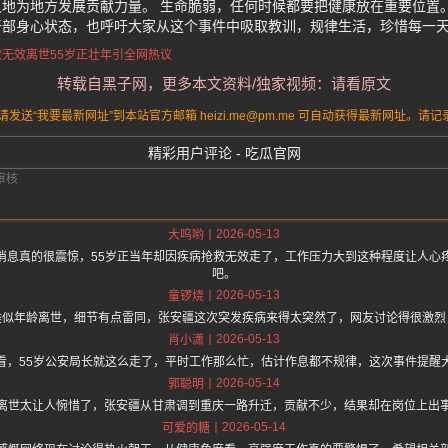
地为地方发展贡献力量。 生命脆弱，任何时候都要把健康放在重要位置
干部身心状态，也呼吁大家从这个事件中吸取教训，规律生活，珍惜每一
救无效离世
55岁正壮年
引全网热议
转载自黑子网，更多本文资料/独家视频：请看原文
送“我要最新网址”到本站官方邮箱 heizi.me@pm.me 可自动获得最新网址。
精彩用户评论 - 吃瓜官网
2026-05-13
大呜哟
消息真的很震惊，55岁正当年却因疾病抢救无效走了，工作压力大到这种程度让人心
吧。
2026-05-13
童锣烧
类似年龄离世，细节有点雷同，张安疆这次突发疾病来得太突然了，网友讨论得很激烈
2026-05-13
肖小潇
看，55岁公安局长就这么走了，平时工作那么忙，估计作息都不规律，这次事件提醒
2026-05-14
郭聪明
离世太让人惋惜了，张安疆从甘肃调到重庆一路升迁，贡献不少，结果却在岗位上出
2026-05-14
可爱的糖