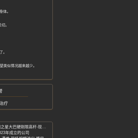
身体。
关切。
了。
希望类似情况越来越少。
警
治疗
湛江赤坎-所幸无人受伤仅车辆损坏-欧洲之星大巴硬刚限高杆-现场一片狼藉
023年成立的公司