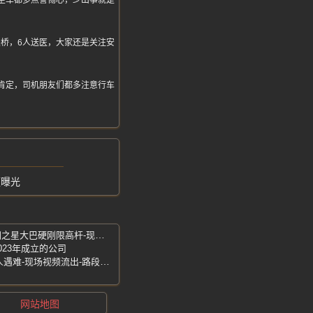
坐车都多点警惕心，少出事就是
桥，6人送医，大家还是关注安
肯定，司机朋友们都多注意行车
频曝光
湛江赤坎-所幸无人受伤仅车辆损坏-欧洲之星大巴硬刚限高杆-现场一片狼藉
023年成立的公司
岑溪天桥车祸-两货车相撞致2名路边行人遇难-现场视频流出-路段交通管制
网站地图