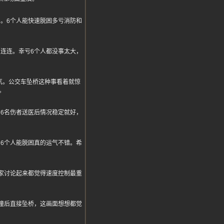
。6个人能快速脱困多亏消防和
。
连连。幸亏6个人都没事太大，
了口气。公交车坠桥这种事看着就惊
。
6名伤者送医后情况稳定就好，
6个人能脱困真的运气不错。希
家讨论起来都觉得速度控制最重
撞后直接坠桥，这画面想想都觉