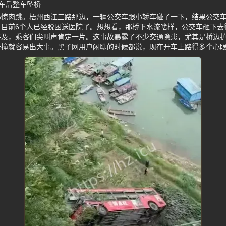
车后整车坠桥
心惊肉跳。梧州西江三路那边，一辆公交车跟小轿车碰了一下，结果公交
，目前6个人已经脱困送医院了。想想看，那桥下水流啥样，公交车砸下去
不及，乘客们尖叫声肯定一片。这事故暴露了不少交通隐患，尤其是桥边
一撞就容易出大事。黑子网用户闲聊的时候都说，现在开车上路得多个心