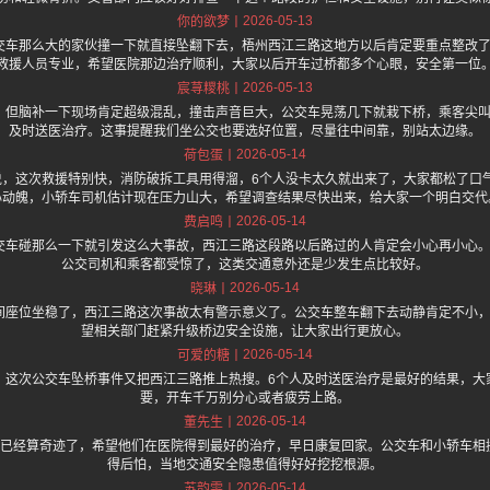
2026-05-13
你的欲梦
交车那么大的家伙撞一下就直接坠翻下去，梧州西江三路这地方以后肯定要重点整改了
救援人员专业，希望医院那边治疗顺利，大家以后开车过桥都多个心眼，安全第一位
2026-05-13
宸荨糭桃
，但脑补一下现场肯定超级混乱，撞击声音巨大，公交车晃荡几下就栽下桥，乘客尖叫
及时送医治疗。这事提醒我们坐公交也要选好位置，尽量往中间靠，别站太边缘。
2026-05-14
荷包蛋
.one 上面说，这次救援特别快，消防破拆工具用得溜，6个人没卡太久就出来了，大家都松
心动魄，小轿车司机估计现在压力山大，希望调查结果尽快出来，给大家一个明白交代
2026-05-14
费启鸣
交车碰那么一下就引发这么大事故，西江三路这段路以后路过的人肯定会小心再小心。
公交司机和乘客都受惊了，这类交通意外还是少发生点比较好。
2026-05-14
晓琳
间座位坐稳了，西江三路这次事故太有警示意义了。公交车整车翻下去动静肯定不小，
望相关部门赶紧升级桥边安全设施，让大家出行更放心。
2026-05-14
可爱的糖
，这次公交车坠桥事件又把西江三路推上热搜。6个人及时送医治疗是最好的结果，大
要，开车千万别分心或者疲劳上路。
2026-05-14
董先生
困已经算奇迹了，希望他们在医院得到最好的治疗，早日康复回家。公交车和小轿车相
得后怕，当地交通安全隐患值得好好挖挖根源。
2026-05-14
苏韵雯