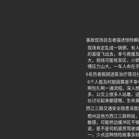
事故现场目击者描述惊险瞬
现场肯定乱成一锅粥，有
的直接飞出去，幸亏救援
大，视线可能有盲区，小
傅压力山大，一车人命在
6名伤者脱困送医治疗情况
6个人能及时脱困算是不幸
啊包扎啊一通流程。深入
多，公交上很多人站着，
伙讨论起来都感慨，生命
西江三路交通安全隐患深度
梧州这地方西江三路桥段
敏感，可能桥边缓冲区不
说，是不是司机疲劳驾驶
一，少点这种惊险故事多