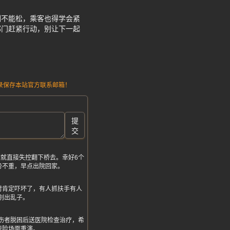
训不能松，乘客也得学会紧
部门赶紧行动，别让下一起
请记录保存本站官方联系邮箱！
提
交
就直接失控翻下桥去。幸好6个
势不重，早点出院回家。
时肯定吓坏了，有人抓扶手有人
别出乱子。
伤者脱困后送医院检查治疗，希
惊险场面重演。