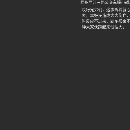
梧州西江三路公交车撞小轿
哎呀兄弟们，这事听着就
去。幸好没造成太大伤亡
时反应不过来，刹车都来
种大家伙跑起来惯性大，