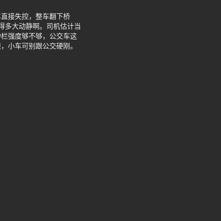
车直接失控，整车翻下桥
得多大动静啊。司机估计当
护栏强度够不够，公交车这
眼，小车可别跟公交硬刚。