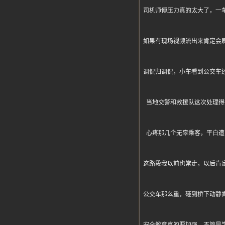
司机师傅压力真的太大了，一
如果有现场视频流出来肯定会
调侃归调侃，小车看到公交车
当地交警和救援队这次处理得
心疼那几个无辜乘客，平白遭
这路段我以前也常走，以后肯
公交车那么重，砸到桥下动静