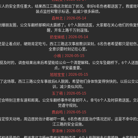
车人的安全责任重大，结果西江三路这次就出了状况。幸好6名伤者都送医了，救援效
装点监控和警示标语，能减少很多麻烦。
2026-05-14
森林北
刷爆朋友圈，公交车翻桥那瞬间太震撼了。6个人脱困送医，大家都在关心他们的恢复
醒，开车上路千万别逞强。
2026-05-14
奶宝妹纸
还是让着点好，硬刚肯定吃亏。西江三路这次事故教训深刻，6名伤者希望都只是轻伤
全意识要时刻记在心里。
2026-05-15
小楠
挺及时的，调查结果出来后希望能给公众一个清楚解释。公交车坠翻桥下，6个人送
点，平安最重要。
2026-05-15
旭旭宝宝
了这场罪。西江三路公交车事故后6人脱困，希望他们身体恢复得快快的。以后公交
训，减少类似风险。
2026-05-15
玉了萌
定会特别注意车速和距离。公交车翻桥事件听着就吓人，幸亏6个人及时获救送医。交
觉遵守规则。
2026-05-15
费启鸣
肯定惊天动地，周边居民估计都被吓一跳。6名伤者送医治疗情况还好，这是不幸中的
江三路的安全设施。
2026-05-15
李泽林