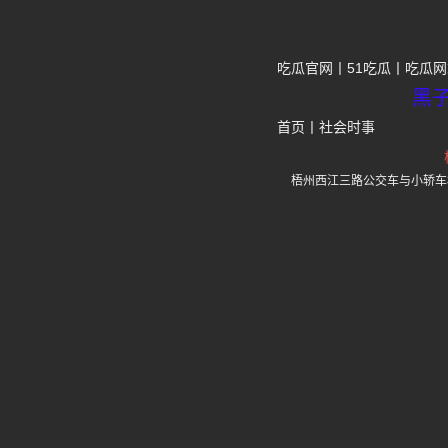
吃瓜官网
51吃瓜
吃瓜网
黑
首页
丨
社会时事
梧州西江三路公交车与小轿车