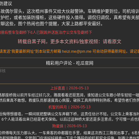
防建议
事故偶尔冒头，这次梧州事件又给大伙敲警钟。车辆维护要到位，司机培
度护栏，或者加装防撞桩，这些硬件投入值得。调侃归调侃，真希望有关
爱聊这些，图个热闹也图个提醒，大家上路都平安最好。
相撞后
整车坠翻桥下
6人已脱困
并送医治疗
公交车坠翻桥下
转载自黑子网，更多本文资料/独家视频：请看原文
送“我要最新网址”到本站官方邮箱 heizi.me@pm.me 可自动获得最新网址。
精彩用户评论 - 吃瓜官网
2026-05-13
上好嘉嘉
路那座桥我以前开车经过好几次，路面看着还挺宽阔，谁知道公交车跟小轿车轻轻一碰
然后果真不敢想。救援队员那速度真心佩服，破拆工具用得特别熟练，希望伤者们伤
2026-05-13
机智的碎月
后悔得想撞墙，一瞬间就把整辆公交车弄翻下桥，这责任估计不轻。公交车上乘客当
，6个人能活着出来已经是老天保佑。以后过这种桥大家还是多注意点，宁可慢一点也
2026-05-13
狗蛋姨
的师傅每天压力那么大，一车乘客的命都握在手里，结果这次西江三路就出事了。6名
伤和轻微骨折。交管部门应该好好排查一下这个路段的护栏和安全设施，别再让类似