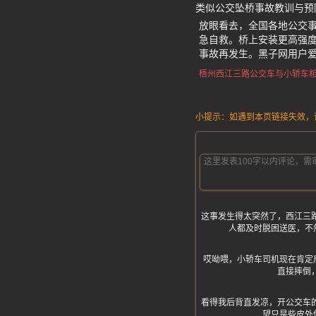
类似公交坠桥事故教训与预
放眼看去，全国各地公交
急自救。桥上安装更高强
事故再发生。黑子网用户
梧州西江三路
公交车与小轿车
小提示：如遇到本页链接失效，请发
这事发生得太突然了，西江三
人都及时脱困送医，不
哎呦喂，小轿车司机现在肯定
直接摔倒
看得我后背直发凉，开公交车
望只是些皮外