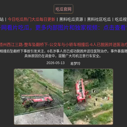
吃瓜官网
站
今日吃瓜热门大瓜每日更新
黑料吃瓜资源
黑料社区吃瓜
吃瓜视
子网看片吃瓜，更多内部图片和独家视频：点击查看
梧州西江三路-整车坠翻桥下-公交车与小轿车相撞后-6人已脱困并送医治
相撞后坠翻桥下事故引发关注，6名涉事人员已成功脱困并送往医院治疗。事件暴露
具体原因仍在调查中，提醒广大司机注意行车安全。
2026-05-13
易梦玲