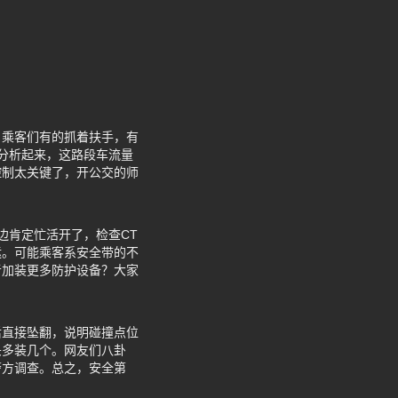
。乘客们有的抓着扶手，有
分析起来，这路段车流量
控制太关键了，开公交的师
。
边肯定忙活开了，检查CT
运。可能乘客系安全带的不
者加装更多防护设备？大家
后直接坠翻，说明碰撞点位
头多装几个。网友们八卦
警方调查。总之，安全第