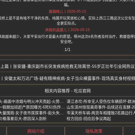
学校还是单位，都该拿这次梧州事故当案例讲讲。6个人能脱困多亏救援快，大家开车
福。
2026-05-15
猫猫桃儿
说桥上是不是有啥不干净的东西，纯属开玩笑放松心情。实际上西江三路这次公交车坠
全更实际点。
2026-05-15
奔跑的晶骡儿
事故越来越少，大家平安出行才是最大的愿望。梧州这次6名伤者及时治疗，救援值得
安全吧。
1/1
张安疆-重庆副市长突发疾病抢救无效离世-55岁正壮年引全网热议
安徽太和万达广场-疑有精神疾病-女子当众裸露事件-现场真实身材视
相关内容推荐 - 吃瓜官网
唐山唐齿汽配城-二期突发大火-画面中浓烟与明火冲天而起-火势较为猛烈
湖南浏阳华盛烟花厂爆炸-五一假期加班赶产原因曝光-6死61伤炸出蘑菇云
山东滨州惊现离奇事件-后续还在发酵-2
滕州步行街-当事女子直播引大量围观-女子夜市尿尿事件-街头失态走红网络
价格落差巨大-原因深入剖析
校方回应-回应后争议再起
网站介绍
隐私政策