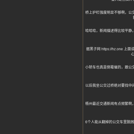
桥上护栏强度明显不够啊，公
哈哈哈，新闻描述得比较平静
据黑子网 https://hz
小轿车也真是倒霉催的，跟公
以后我坐公交过桥绝对要找中
梧州最近交通新闻有点频繁啊
6个人能从翻掉的公交车里脱