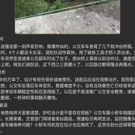
间
人说撞击那一刻声音巨响，像爆炸似的，公交车车身晃了几下就冲出桥面
及时，6个人都没卡太深，消防队动作真快，用了破拆工具才把人弄出来。
轿车突然变道或者公交超车时出了岔子。类似桥上事故以前也听过，速度
手上呢。网友们调侃说，这下西江三路要火了，以后路过都得慢点再慢点
分析
中的万幸了，估计有轻伤骨折或者擦伤，送医后应该在观察治疗。医院那
想想，公交车坠落后车体变形，救援难度不小，没有当场重伤亡已经很幸
这就考验车辆稳定性和应急措施了。以后是不是该推广公交安全教育，或
真脆弱，一秒钟的事就翻天覆地。
解读
，地势啥样大家都清楚，护栏设计是不是存在短板？公交车跟小轿车相撞
够。长期来看，交管部门得排查类似路段，限速标识再明显点，监控摄像
或者车辆保养问题？小轿车司机现在估计也后悔死了，这责任划分还得等
好。