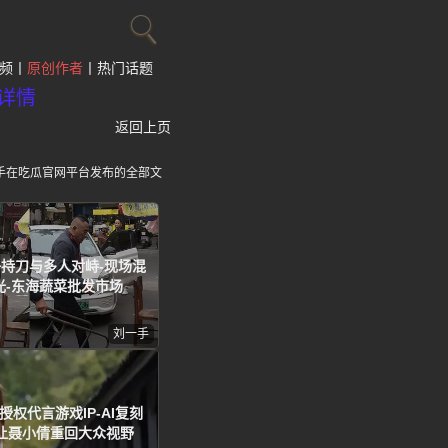
频
原创作者
热门话题
详情
返回上页
手在吃瓜官网平台发布的全部文
子持刀与多人对峙-现场混
光-东海蔬菜批发市场
刘一手
授权代言游戏IP-AI复刻
让聂小倩重回大众视野