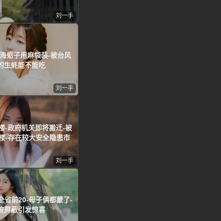
刘一手
海蛎子用麻袋装-被台风
的生蚝能不能吃
刘一手
楼-政府机关即将搬迁-被
楼-存在较大安全隐患市
刘一手
省前20-母子俩都蒙了-
被屏蔽引发惊喜