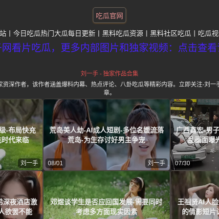
吃瓜官网
站
今日吃瓜热门大瓜每日更新
黑料吃瓜资源
黑料社区吃瓜
吃瓜视
子网看片吃瓜，更多内部图片和独家视频：点击查看
刘一手 - 独家作品合集
家资深作者，该作者涵盖爆料内幕、热点评论、八卦吃瓜等精彩内容。立即关注-刘一
章。
级-布局快充
荒岛美人劫-AI成人短剧-多位名媛流落
广西鑫宏-男
充时代来临
荒岛-为生存讨好男主争宠
乱画面曝
刘一手
08/01
刘一手
07/30
弟深夜酒店激
邓煜谈学生是否应回国发展-需要同时
王祖贤AI人脸
人欲罢不能
考虑多方面现实因素
的倩影短片