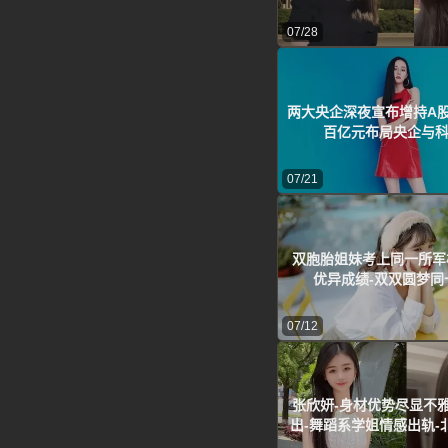
07/28
两大央企深夜宣布增持A股
百亿元布局央企与
07/21
双胞胎姐妹考上同一所军
优异成绩-双双圆梦同
07/12
张欣妍-身材优势尽显不
出-舞蹈系学姐情感出轨-