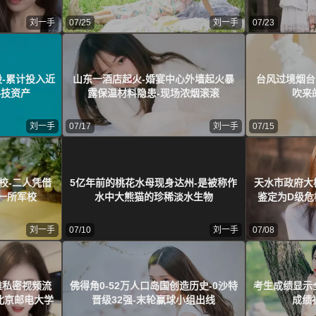
刘一手
07/25
刘一手
07/23
-累计投入近
山东一酒店起火-婚宴中心外墙起火暴
台风过境烟台
科技资产
露保温材料隐患-现场浓烟滚滚
吹来
刘一手
07/17
刘一手
07/15
校-二人凭借
5亿年前的桃花水母现身达州-是被称作
天水市政府大
一所军校
水中大熊猫的珍稀淡水生物
鉴定为D级危
刘一手
07/10
刘一手
07/08
雅私密视频流
佛得角0-52万人口岛国创造历史-0沙特
考生成绩显示全
北京邮电大学
晋级32强-末轮赢球小组出线
成绩