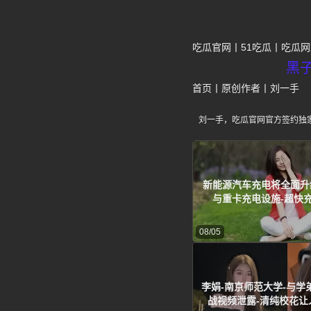
吃瓜官网
51吃瓜
吃瓜网
黑
首页
丨
原创作者
丨
刘一手
刘一手，吃瓜官网官方签约独
新能源汽车充电将全面升
与重卡充电设施-超快
08/05
李娟-南京师范大学-与学
战视频泄露-清纯校花让