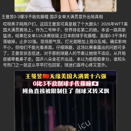
王曼昱0-3爆冷不敌佐藤瞳 国乒女单大满贯意外出局真相
哎呀黑子网用户们，这回王曼昱可真是栽了个大跟头！2026年WTT美
国大满贯赛场上，作为二号种子、世界排名第二的她，本该一路高歌
猛进，结果在女单116决赛就碰上日本削球手佐藤瞳，直接0-3干净利
落输掉，止步32强。现场那气氛，灯光晃眼加上观众乱喊，确实影响
不小，但咱们不能光看表面。仔细琢磨，这场比赛暴露出的问题可多
了，王曼昱状态低迷，对手那削球磨人的节奏让她很不适应，从开局
就被牵着鼻子走。国乒八朵金花齐出战，本以为能稳稳拿分，谁知头
号热门之一就这么早早打包回家，球迷们直呼心疼又意外。