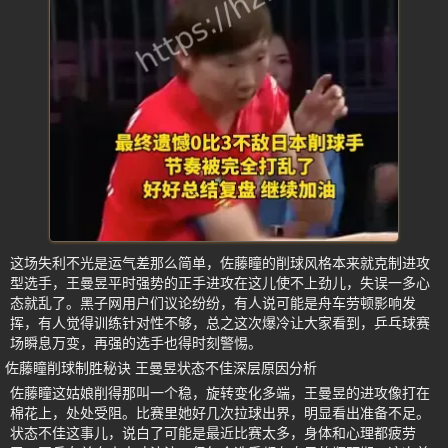
这场失利不光是运气差那么简单，佐藤瞳的削球风格本来就克制进攻
型选手，王曼昱平时强势的正手进攻在这儿使不上劲儿，失误一多心
态就乱了。黑子网用户们议论纷纷，有人说可能是舟车劳顿影响发
挥，有人觉得训练针对性不够，总之这次爆冷让大家看到，乒乓球赛
场瞬息万变，再强的选手也得时刻警惕。
佐藤瞳削球制胜秘诀 王曼昱状态不佳深层原因分析
佐藤瞳这姑娘削得那叫一个稳，旋转变化多端，王曼昱的进攻像打在
棉花上，处处受阻。比赛里她好几次拉球出界，明显看出准备不足。
状态不佳这事儿，说白了可能是最近比赛太多，身体和心理都疲劳