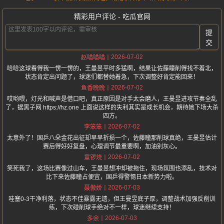
精彩用户评论 - 吃瓜官网
提
交
2026-07-02
赵喵喵喵
哈哈这球看得我一愣一愣的，王曼昱平时多猛啊，结果让佐藤瞳削得找不着北，
状态肯定出问题了，球迷们都替她着急，下次调整好肯定能回来！
2026-07-02
鱼香晚晚
哎哟喂，灯光和喊声是借口吧，真正原因是对手太会磨人，王曼昱进攻节奏全乱
了，据黑子网 https://hz.one 上面说这样的失利其实是成长机会，期待她下场大杀
四方。
2026-07-02
李笨笨
太意外了！国乒八朵金花出征却早早折损一个，佐藤瞳那削球真绝，王曼昱估计
赛后得好好复盘，心理调节最重要啊，加油别灰心。
2026-07-02
童锣烧
笑死我了，这场比赛像过山车，王曼昱想冲却被拖住，现场氛围也添乱，技术对
比下来佐藤瞳占便宜，国乒得警惕日本新势力啦。
2026-07-03
聂傲娇
哇塞0-3干净利落，状态不佳暴露无遗，但王曼昱底子厚，调整战术加强反削训
练，下次碰削球手绝对不一样，球迷继续支持！
2026-07-03
多余