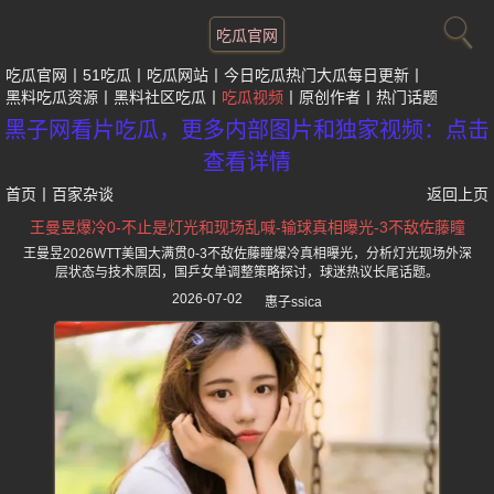
吃瓜官网
吃瓜官网
51吃瓜
吃瓜网站
今日吃瓜热门大瓜每日更新
黑料吃瓜资源
黑料社区吃瓜
吃瓜视频
原创作者
热门话题
黑子网看片吃瓜，更多内部图片和独家视频：点击
查看详情
首页
丨
百家杂谈
返回上页
王曼昱爆冷0-不止是灯光和现场乱喊-输球真相曝光-3不敌佐藤瞳
王曼昱2026WTT美国大满贯0-3不敌佐藤瞳爆冷真相曝光，分析灯光现场外深
层状态与技术原因，国乒女单调整策略探讨，球迷热议长尾话题。
2026-07-02
惠子ssica