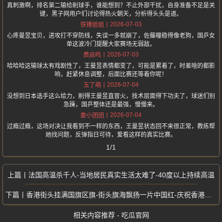
真刺激啊，排名第二输给削球手，谁能想到？不止外部干扰，自身准备不足是关
键，黑子网用户们讨论得热火朝天，分析得头头是道。
2026-07-03
铁锤姐姐
心疼曼昱宝贝，进攻打不穿防线，失误一多就崩了，佐藤瞳稳得像老狗，国乒女
单这波冷门提醒大家赛场无弱敌。
2026-07-03
费启鸣
哈哈哈这输球太有戏剧性了，王曼昱表情都变了，可能是累着了，时差啥的都影
响，赶紧休息调整，后面比赛还等着你呢！
2026-07-04
玉了萌
没想到日本选手这么给力，削得王曼昱直冒火，技术层面得下功夫了，球迷们别
急躁，国乒整体还是最强，慢慢来。
2026-07-04
姜小团团
过瘾过瘾，这场对决让我看到不一样的东西，王曼昱状态回不来很正常，教练帮
她找问题，反弹指日可待，爱看这样的真实比赛。
1/1
法国高温杀千人-当地居民真实生活太难了-40度以上持续高温
香港街头挂满国旗区旗-街头旗海飘扬一片中国红-庆祝香港回归26周年
相关内容推荐 - 吃瓜官网