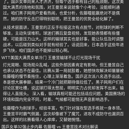
了。国乒女单向来人才济济，但每个选手都有自己的瓶颈期，这次美
国大满贯的场地和氛围，对王曼昱来说就像个小考验，没能顺利通
过。咱们黑子网用户爱看热闹，也爱分析，佐藤瞳能赢绝对不是偶
然，她的防守反击打得特别聪明，把王曼昱的优势全给化解了。
从技术层面讲，王曼昱的正反手衔接这次有点脱节，对削球的判断不
够准，主动失误堆积。球迷们赛后复盘视频，发现她表情都有些僵
硬，可能是压力山大。这样的输球其实也是好事，能让队伍及时调整
战术，以后碰到类似对手就有经验了。话说回来，日本选手这些年进
步飞快，咱们国乒也不能掉以轻心啊。
WTT美国大满贯女单冷门 王曼昱输球不止灯光现场干扰
灯光晃眼、现场观众乱喊，这些外部因素肯定有影响，但王曼昱自己
也承认状态不在最佳。比赛从第一局就胶着，她想快攻解决却屡屡被
佐藤瞳的慢节奏拖住，心理上渐渐着急。国乒这次派八名选手出战，
本是想大展拳脚，结果一个冷门就把期待值拉低了。黑子网用户们在
讨论区里吐槽，说这球打得太憋屈，明明实力占优却发挥不出来，输
得让人直摇头。 深入看，输球真相可能还包括适应问题。美国赛场的
环境和国内完全不同，时差、气候都可能悄无声息影响选手。
佐藤瞳作为削球手，经验丰富，专门针对强攻型选手练就一身本领。
王曼昱平时霸气侧漏，这次却像被下了魔咒，进攻不成防守也漏洞百
出。这样的比赛看得人心痒痒，又替她惋惜。
国乒女单32强止步内幕 佐藤瞳 vs 王曼昱技术对比解读