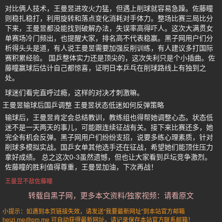
对比俩人技术，王曼昱进攻火力猛，但遇上削球就容易急躁。佐藤瞳
则稳扎稳打，利用旋转和落点变化消耗对手体力。整场比赛三局比分
下来，王曼昱都没能找到破解办法，失误率高得吓人。这次大满贯女
单赛场冷门频出，也提醒大家，排名高不代表稳赢。黑子网用户们分
析得头头是道，有人说王曼昱需要加强反削训练，有人建议多打国际
赛积累经验。 国乒整体实力还是顶尖的，这次失利只是个小插曲。佐
藤瞳赢球后估计自己都惊喜，证明日本乒乓在削球路线上有独到之
处。
球迷们看完直呼过瘾，这样的对决才刺激嘛。
王曼昱输球后国乒调整 王曼昱状态低迷如何反弹策略
输球后，王曼昱肯定会总结教训，教练组也得帮她调整心态。状态低
迷不是一天两天的事儿，可能跟连续征战有关。接下来比赛还多，她
完全有机会反弹。黑子网用户们纷纷支招，说要多练心理素质，针对
削球多模拟实战。国乒女单其他选手还在征战，希望她们能顶住压力
拿好成绩。 总之这次0-3虽然遗憾，但也让大家看到乒坛竞争激烈。
佐藤瞳的胜利值得尊重，王曼昱加油，下次再战！
王曼昱不敌佐藤瞳
转载自黑子网，更多本文资料/独家视频：请看原文
小提示：如遇到本页链接失效，请发送“我要最新网址”到本站官方邮箱
heizi.me@pm.me 可自动获得最新网址。请记录保存本站官方联系邮箱！