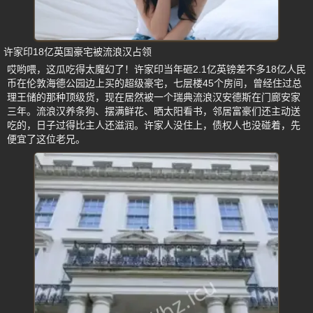
许家印18亿英国豪宅被流浪汉占领
哎哟喂，这瓜吃得太魔幻了！许家印当年砸2.1亿英镑差不多18亿人民
币在伦敦海德公园边上买的超级豪宅，七层楼45个房间，曾经住过总
理王储的那种顶级货，现在居然被一个瑞典流浪汉安德斯在门廊安家
三年。流浪汉养条狗、摆满鲜花、晒太阳看书，邻居富豪们还主动送
吃的，日子过得比主人还滋润。许家人没住上，债权人也没碰着，先
便宜了这位老兄。