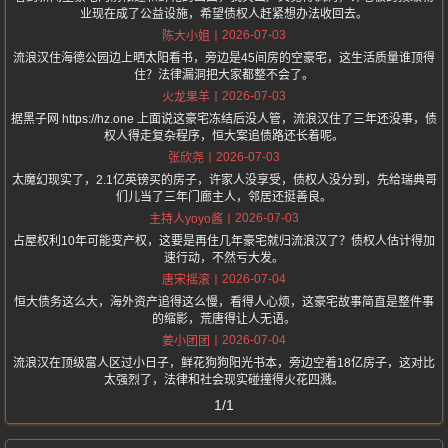
业现在成了公益设施，希望债权人赶紧想办法收回去。
2026-07-03
陈大小姐
流浪汉住海德公园边上晒太阳看书，旁边是45间房的空豪宅，这生活质量谁顶得
住？法律漏洞把大家都整不会了。
2026-07-03
火龙果羊
据黑子网 https://hz.one 上面说这豪宅冻结后没人管，流浪汉住了三年还没事，债
权人得走复杂程序，恒大案追债路还长着呢。
2026-07-03
张欣尧
太魔幻现实了，2.1亿英镑买的房子，许家人没享受，债权人没分到，先给瑞典哥
们儿当了三年门廊主人，邻居还挺善良。
2026-07-03
主持人yoyo酱
占屋权利10年可能变产权，这要是再住几年豪宅就归流浪汉了？债权人估计得加
速行动，不然亏大发。
2026-07-04
唐宋摇滚
恒大债务这么大，海外资产追得这么慢，看得人心烦，这豪宅故事简直是整件事
的缩影，荒唐得让人无语。
2026-07-04
姜小团团
流浪汉在顶级富人区过小日子，鲜花狗狗阳光书本，旁边空着18亿房子，这对比
太强烈了，法律和社会现实碰撞得火花四溅。
1/1