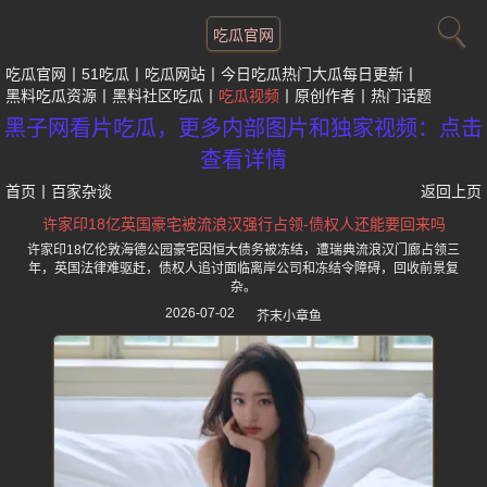
吃瓜官网
吃瓜官网
51吃瓜
吃瓜网站
今日吃瓜热门大瓜每日更新
黑料吃瓜资源
黑料社区吃瓜
吃瓜视频
原创作者
热门话题
黑子网看片吃瓜，更多内部图片和独家视频：点击
查看详情
首页
丨
百家杂谈
返回上页
许家印18亿英国豪宅被流浪汉强行占领-债权人还能要回来吗
许家印18亿伦敦海德公园豪宅因恒大债务被冻结，遭瑞典流浪汉门廊占领三
年，英国法律难驱赶，债权人追讨面临离岸公司和冻结令障碍，回收前景复
杂。
2026-07-02
芥末小章鱼