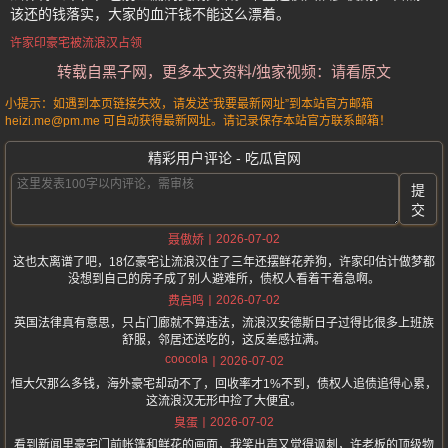
该还的钱落实，大家的血汗钱不能这么漂着。
许家印豪宅被流浪汉占领
转载自黑子网，更多本文资料/独家视频：请看原文
小提示：如遇到本页链接失效，请发送“我要最新网址”到本站官方邮箱
heizi.me@pm.me 可自动获得最新网址。请记录保存本站官方联系邮箱！
精彩用户评论 - 吃瓜官网
提
交
2026-07-02
聂傲娇
这也太离谱了吧，18亿豪宅让流浪汉住了三年还摆鲜花养狗，许家印估计做梦都
没想到自己的房子成了别人避难所，债权人看着干着急啊。
2026-07-02
费启鸣
英国法律真有意思，只占门廊就不算违法，流浪汉安德斯日子过得比很多上班族
舒服，邻居还送吃的，这反差感拉满。
coocola
2026-07-02
恒大欠那么多钱，海外豪宅却动不了，回收率才1%不到，债权人追债追得心累，
这流浪汉无形中捡了大便宜。
2026-07-02
臭蛋
看到新闻里豪宅门前帐篷和鲜花的画面，我笑出声又觉得讽刺，许老板的顶级物