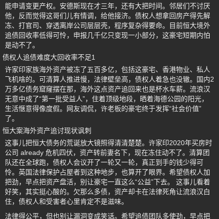
能申请变更产权。安德斯现在才三年，还有大把时间。邻居们不讨厌
他，反而觉得这哥们儿有情调，给他接济。债权人想拿回房产得先解
冻、打官司、穿透离岸公司层层壳，程序复杂得要命。目前恒大境外
追债回收率低得可怜，申报几千亿只变现一小部分，这豪宅短期内怕
是动不了。
债权人追债难度大回收率不足1
许家印家族海外资产被冻了五百多亿，包括这豪宅、香港物业、私人
飞机啥的。可清算人推进慢，法律壁垒高，债权人着急也没辙。国内2
万多亿债务窟窿摆在那，海外这点资产追回来也是杯水车薪。流浪汉
无意中成了“第一批受益人”，住着顶级地段，晒着海德公园的阳光，
生活惬意得像度假。网友调侃，许老板的豪宅终于发挥“社会价值”
了。
恒大案海外资产追讨现状讽刺
这事儿把恒大债务的荒诞放大镜照得清清楚楚。许家印2020年买房时
公司 already 危机四伏，资产转前妻名下，现在冻住动不了。清算团
队还在全球跑，债权人会议开了一轮又一轮，真正到手的钱少得可
怜。英国法律保护占屋者到这种地步，也算开了眼界。希望债权人加
把劲，早点把资产盘活，别让豪宅一直这么“公益”下去。 这事儿看着
好笑，其实挺心酸的。欠那么多债，资产却卡在法律死角让流浪汉白
住，债权人和受害者心里肯定不是滋味。
法律得公平，但也别让漏洞变成笑话。希望追债团队多使劲，早点把