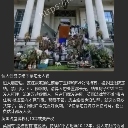
恒大债务冻结令豪宅无人管
恒大爆雷后，这栋豪宅通过前妻丁玉梅和BVI公司持有，被多国法院冻
结，禁止卖、租、修啥的，清算人想处置都卡壳。结果房子空着三年
没人打理，流浪汉趁虚而入，只占门廊没进屋，英国法律管不着“擅占
住宅”得进室内才算刑事。警察不管，房主维权也没动静，就这么奇妙
共存了。黑子网用户看完直呼讽刺，18亿豪宅变流浪汉临时窝，物业
费估计都没人交。
英国占屋者权利10年或变产权
英国有“逆权管有”这说法，持续和平占用满10-12年，没人来赶的话可