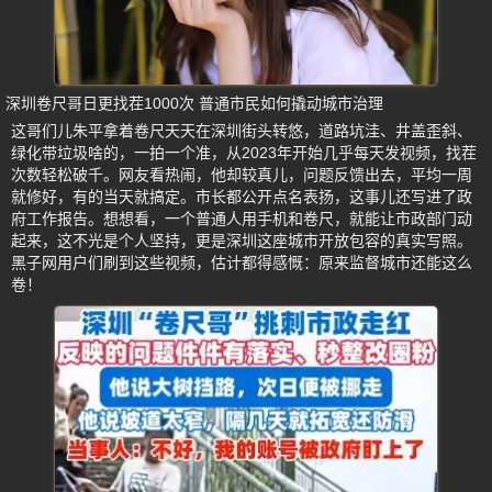
深圳卷尺哥日更找茬1000次 普通市民如何撬动城市治理
这哥们儿朱平拿着卷尺天天在深圳街头转悠，道路坑洼、井盖歪斜、
绿化带垃圾啥的，一拍一个准，从2023年开始几乎每天发视频，找茬
次数轻松破千。网友看热闹，他却较真儿，问题反馈出去，平均一周
就修好，有的当天就搞定。市长都公开点名表扬，这事儿还写进了政
府工作报告。想想看，一个普通人用手机和卷尺，就能让市政部门动
起来，这不光是个人坚持，更是深圳这座城市开放包容的真实写照。
黑子网用户们刷到这些视频，估计都得感慨：原来监督城市还能这么
卷！