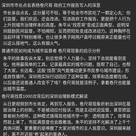
深圳市市长点名表扬卷尺哥 政府工作报告写入的深意
市长亲自点名，这分量可不轻，等于给全市市民吃了一颗定心丸：你
们监督，我们欢迎，还会改进。写进政府工作报告，更是把个人行为
上升到城市治理样本的高度。朱平从“找茬哥”变成正面典型，说明深
圳鼓励民间监督，不怕揭短，反而把短处变成改进动力。这种胸怀在
当前环境下特别难得，也让很多黑子网用户直呼过瘾原来正能量也可
以这么接地气，这么有烟火气。
普通市民如何成为城市监督者 卷尺哥现象的启示分析
朱平的故事告诉大家，别总觉得个人力量小，坚持下去就能看到变
化。他用最简单的工具，记录最真实的城市问题，既帮了自己，也帮
了大家。长远看，这股“找茬”风气能推动更多市民参与城市建设，形
成良性循环。深圳用实际行动回应了这种监督，效率和态度都在线。
以后谁还说普通人改变不了啥？卷尺哥就是活例子，拿着卷尺也能量
出城市温度。
卷尺哥找茬1000次背后的深圳治理新模式解读
从日更视频到市长肯定，再到写入报告，卷尺哥现象折射出深圳在基
层治理上的创新。不是被动应付投诉，而是主动欢迎监督，甚至把监
督者树为榜样。这种模式值得其他城市学一学：透明度高了，效率自
然就上来了，市民满意度也会跟着涨。朱平的坚持不光解决了上千个
具体问题，更重要的是唤醒了大家对城市的主人翁意识。深圳越来越
好，离不开这些“卷”起来的普通人。