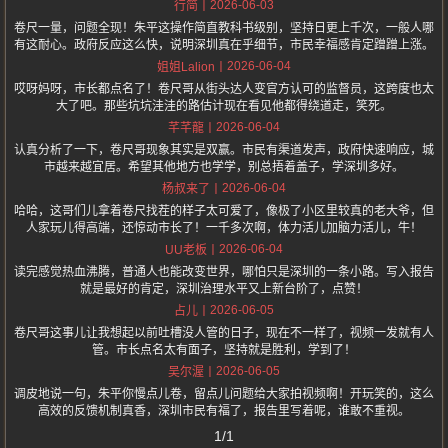
2026-06-03
行简
卷尺一量，问题全现！朱平这操作简直教科书级别，坚持日更上千次，一般人哪
有这耐心。政府反应这么快，说明深圳真在乎细节，市民幸福感肯定蹭蹭上涨。
2026-06-04
姐姐Lalion
哎呀妈呀，市长都点名了！卷尺哥从街头达人变官方认可的监督员，这跨度也太
大了吧。那些坑坑洼洼的路估计现在看见他都得绕道走，笑死。
2026-06-04
芊芊龍
认真分析了一下，卷尺哥现象其实是双赢。市民有渠道发声，政府快速响应，城
市越来越宜居。希望其他地方也学学，别总捂着盖子，学深圳多好。
2026-06-04
杨叔来了
哈哈，这哥们儿拿着卷尺找茬的样子太可爱了，像极了小区里较真的老大爷，但
人家玩儿得高端，还惊动市长了！一千多次啊，体力活儿加脑力活儿，牛！
2026-06-04
UU老板
读完感觉热血沸腾，普通人也能改变世界，哪怕只是深圳的一条小路。写入报告
就是最好的肯定，深圳治理水平又上新台阶了，点赞！
2026-06-05
占儿
卷尺哥这事儿让我想起以前吐槽没人管的日子，现在不一样了，视频一发就有人
管。市长点名太有面子，坚持就是胜利，学到了！
2026-06-05
吴尔渥
调皮地说一句，朱平你慢点儿卷，留点儿问题给大家拍视频啊！开玩笑的，这么
高效的反馈机制真香，深圳市民有福了，报告里写着呢，谁敢不重视。
1/1