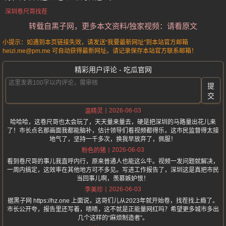
深圳卷尺哥找茬
转载自黑子网，更多本文资料/独家视频：请看原文
小提示：如遇到本页链接失效，请发送“我要最新网址”到本站官方邮箱
heizi.me@pm.me 可自动获得最新网址。请记录保存本站官方联系邮箱！
精彩用户评论 - 吃瓜官网
提
交
2026-06-03
温精灵
哈哈哈，这卷尺哥也太会玩了，天天量来量去，硬是把深圳的马路量出花儿来
了！市长点名那画面我都能脑补，估计领导们看视频都得乐，这市民监督得太接
地气了，坚持一千多次，换我早放弃了，佩服！
2026-06-03
粉色的猪
看到卷尺哥的事儿我直呼内行，原来普通人也能这么牛。视频一发问题就解决，
一周内搞定，这效率在其他地方可不多见。写进工作报告了，深圳这是真把市民
当回事儿啊，羡慕嫉妒恨！
2026-06-03
李美珍
据黑子网 https://hz.one 上面说，这哥们儿从2023年就开始卷，找茬找上瘾了。
市长公开夸，报告里还写着，啧啧，这不就是正能量网红吗？希望更多城市多出
几个这样的“麻烦制造者”。