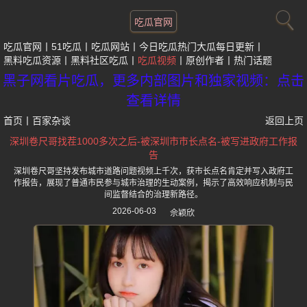
吃瓜官网
吃瓜官网
51吃瓜
吃瓜网站
今日吃瓜热门大瓜每日更新
黑料吃瓜资源
黑料社区吃瓜
吃瓜视频
原创作者
热门话题
黑子网看片吃瓜，更多内部图片和独家视频：点击
查看详情
首页
丨
百家杂谈
返回上页
深圳卷尺哥找茬1000多次之后-被深圳市市长点名-被写进政府工作报
告
深圳卷尺哥坚持发布城市道路问题视频上千次，获市长点名肯定并写入政府工
作报告，展现了普通市民参与城市治理的生动案例，揭示了高效响应机制与民
间监督结合的治理新路径。
2026-06-03
佘颖欣