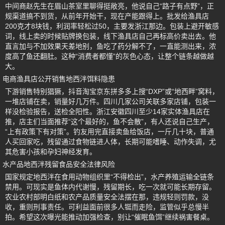
中间商赵先生在眉山茶室里聊得挺敞亮，他说自己“路子有点野”，正
规渠道搞不到货，从前年开始干，现在产能跟得上。批发给渔具店
200克才8块钱，利润率轻松过50，主要发浙江那边。包装上避开敏感
词，线上卖的时候贴牌换包装，线下渔具店自己再标高价卖出去。他
直言加与不加效果天差地别，鱼吃了药分解不了，一直能测出来，浓
度高了鱼还翻肚。这种“消费者都懂”的灰色心态，让整个链条越做越
大。
电商渔具店公开销售地西泮饵料隐患
下游销售特别猖獗，抖音淘宝京东拼多多上搜“DXP”或“地西畔”窝料，
一堆店铺在卖，销量好几万件。四川几家公司关联多家店铺，包装一
样没检验报告，送检全阳性。浙江安徽四川至少14家实体渔具店在
推，店主们当面推荐“这个最好的，鱼不会散”，有人还说自己生产，
“上有政策下有对策”。钓友用完直接卖鱼给饭店，一斤几十块，普通
人买回家吃，残留通过食物链进人体，长期可能嗜睡、动作失调，尤
其危害小孩和孕妇神经发育。
水产品地西泮残留食品安全法律风险
国家规定地西泮在食用动物组织里“不得检出”，水产养殖运输全链条
禁用。可现实是鱼体内代谢慢，残留期长，吃一次就可能长期存留。
农业农村部明白纸和农产品质量安全法摆在那，违规轻则罚款，没
收，重则刑事责任。可利益面前很多人铤而走险，监管似乎总慢半
拍。希望这次曝光能推动加强检查，别让“催眠鱼饵”继续祸害餐桌。