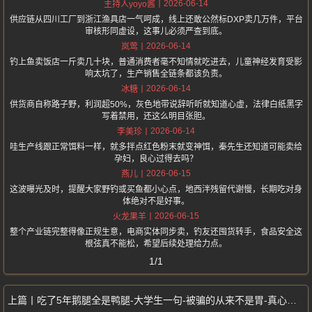
2026-06-14
主持人yoyo酱
供应链从四川工厂到浙江渔具店一气呵成，线上还敢公然标DXP卖几万件，平台
审核形同虚设，这事儿必须严查到底。
2026-06-14
岚莺
钓上鱼卖饭店一斤卖几十块，普通消费者毫不知情就吃进去，儿童神经发育受影
响太坑了，生产销售全链条都该负责。
2026-06-14
冰糖
供货商自称路子野，利润超50%，灰色地带说辞听听就知道心虚，法律白纸黑字
写着禁用，还这么明目张胆。
2026-06-14
李美珍
哇生产线跟正常饵料一样，就多拌点红色粉末就变神饵，秦先生还知道可能卖给
孕妇，良心过得去吗？
2026-06-15
燕儿
这波曝光及时，提醒大家野钓或买鱼都小心点，地西泮残留代谢慢，长期吃对身
体绝对不是好事。
2026-06-15
火龙果羊
整个产业链完整得像正规生意，电商实体同步卖，钓友还囤货转手，食品安全这
根弦真不能松，希望后续处理给力点。
1/1
吃了5年鹅腿全是鸭腿-大学生一句-被骗的从来不是胃-真心错付刷屏