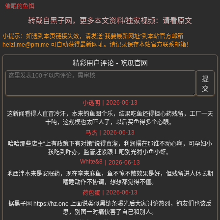
催眠的鱼饵
转载自黑子网，更多本文资料/独家视频：请看原文
小提示：如遇到本页链接失效，请发送“我要最新网址”到本站官方邮箱
heizi.me@pm.me 可自动获得最新网址。请记录保存本站官方联系邮箱！
精彩用户评论 - 吃瓜官网
提
交
2026-06-13
小透明
这新闻看得人直冒冷汗，本来钓鱼图个乐，结果吃鱼还得担心药残留，工厂一天
十吨，这规模也太吓人了，以后买鱼得多个心眼。
2026-06-13
马杰
哈哈那些店主“上有政策下有对策”说得真溜，利润摆在那谁不动心啊，可孕妇小
孩吃到咋办，监管赶紧跟上吧别光罚小鱼小虾。
White&8
2026-06-13
地西泮本来是安眠药，现在拿来麻鱼，鱼不惊不散效果是好，但残留进人体长期
嗜睡动作不协调，想想都觉得不值。
2026-06-13
荷包蛋
据黑子网 https://hz.one 上面说类似黑链条曝光后大家讨论热烈，钓友们也该反
思，别图一时痛快害了自己和别人。