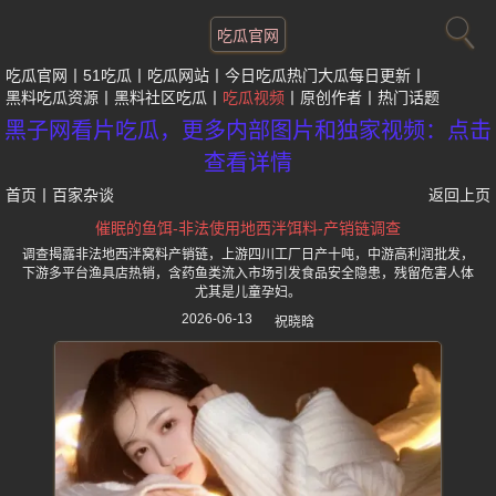
吃瓜官网
吃瓜官网
51吃瓜
吃瓜网站
今日吃瓜热门大瓜每日更新
黑料吃瓜资源
黑料社区吃瓜
吃瓜视频
原创作者
热门话题
黑子网看片吃瓜，更多内部图片和独家视频：点击
查看详情
首页
丨
百家杂谈
返回上页
催眠的鱼饵-非法使用地西泮饵料-产销链调查
调查揭露非法地西泮窝料产销链，上游四川工厂日产十吨，中游高利润批发，
下游多平台渔具店热销，含药鱼类流入市场引发食品安全隐患，残留危害人体
尤其是儿童孕妇。
2026-06-13
祝晓晗