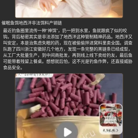
催眠鱼饵地西泮非法饵料产销链
最近钓鱼圈里流传一种“神饵”，扔一把到水里，鱼就跟疯了似的咬
钩。背后秘密其实是非法添加了地西泮这种管制精神药品。地西泮又
叫安定，本是治焦虑失眠的药，现在被偷偷拌进窝料里卖全国。调查
队跑了四川浙江安徽好几个地方，发现一条完整的黑链条已经成型，
从工厂大批量生产，到中间商批发，再到线上线下卖给钓友，最后鱼
可能带着残留上餐桌。想想就后怕，这不光是钓鱼作弊，还直接威胁
食品安全。