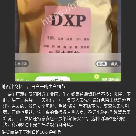
地西泮窝料工厂日产十吨生产细节
上游工厂藏在简阳附近工业园，生产线跟普通饵料差不多：搅拌、压
制、烘干、装袋，一天能出十吨。负责人秦先生说红色粉末就是地西
泮拌进去的，效果立竿见影，鱼被“镇定”后不惊不散，聚窝效果特别
强。可他也承认，钓上来的鱼很多人拿去卖，孕妇小孩吃到残留后果
难说。工厂发货还特意多包一层纸箱“保安全”，这种明知故犯的做
法，利润驱动下完全把法规当耳旁风。
供货商路子野利润超50灰色销售