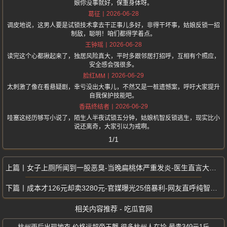
娘你没事就好，保重身体呀。
2026-06-28
葛征
调皮地说，这男人要是试锁技术拿去干正事儿多好，非得干坏事，姑娘反锁一招
制敌，聪明！咱们都得学着点。
2026-06-28
王钟瑶
读完这个心都揪起来了，独居风险真大，平时多跟邻居打招呼，互相有个照应，
安全感会强很多。
2026-06-29
脸红MM
太刺激了像在看悬疑剧，幸亏没出大事儿，不然又是一桩遗憾案，呼吁大家提升
自我保护技能吧。
2026-06-29
香菇终结者
哇塞这经历够写小说了，陌生人半夜试锁五分钟，姑娘机智反锁逃生，现实比小
说还离奇，大家引以为戒啊。
1/1
女子上厕所闻到一股恶臭-当晚扁桃体严重发炎-医生直言大概率感染粪便病菌
成本才126元却卖3280元-官媒曝光25倍暴利-网友直呼纯智商税
相关内容推荐 - 吃瓜官网
杭州雨后出现地衣-价格远超帝王蟹-很多杭州人在捡-最贵349元1斤