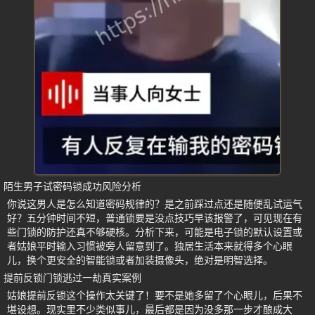
陌生男子试密码锁成功风险分析
你说这男人是怎么知道密码规律的？是之前踩过点还是随便乱试运气
好？五分钟时间不短，普通锁要是没点技巧早该报警了，可见现在有
些门锁的防护还真不够硬核。分析下来，可能是电子锁的默认设置或
者姑娘平时输入习惯被旁人留意到了。独居生活本来就得多个心眼
儿，换个更安全的智能锁或者加装摄像头，绝对是明智选择。
提前反锁门锁逃过一劫真实案例
姑娘提前反锁这个操作太关键了！要不是她多留了个心眼儿，后果不
堪设想。现实里不少类似事儿，最后都是因为没多那一步才酿成大