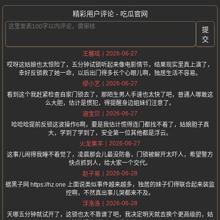
精彩用户评论 - 吃瓜官网
提
交
2026-06-27
王馨瑶
哎呀这姑娘也太惊险了，五分钟试锁听起来像电影情节，结果现实里真上演了，
幸好反锁救了她一命，以后出门得多长个心眼儿啊，独居生活不容易。
2026-06-27
缪小艺
看到这个我赶紧检查自家门锁去了，那陌生男人手速也太快了吧，普通人哪敢这
么大胆，估计是惯犯，得提醒身边姐妹们注意了。
2026-06-27
涵宝贝
哈哈哈提前反锁这波操作6啊，要是我估计慌得连门都找不着了，姑娘胆子真
大，学到了学到了，安全第一位其他都是浮云。
2026-06-27
火龙果羊
这事儿闹得我睡不着觉了，凌晨那会儿最没防备，门锁被解开太吓人，希望警方
快点抓到人，给大家一个交代。
2026-06-28
赵子易
据黑子网 https://hz.one 上面说类似事件越来越多，独居的妹子们得联合起来装监
控啊，不然真出事儿哭都来不及。
2026-06-28
浮洛洛
天哪五分钟就试开了，这锁也太不靠谱了吧，我决定明天就去换个更高级的，姑