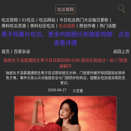
吃瓜官网
吃瓜官网
51吃瓜
吃瓜网站
今日吃瓜热门大瓜每日更新
黑料吃瓜资源
黑料社区吃瓜
吃瓜视频
原创作者
热门话题
黑子网看片吃瓜，更多内部图片和独家视频：点击
查看详情
首页
丨
百家杂谈
返回上页
独居女子凌晨遭陌生男子狂试密码锁5分钟-提前反锁逃过一劫-门锁竟
被解开
独居女子凌晨遭遇陌生男子狂试密码锁五分钟，门锁意外解开但因提前反锁幸
免于难，事件引发公众对独居安全与门锁防护的热议，提醒女性加强深夜防范
意识。
2026-06-27
土豆酱