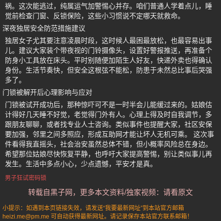
祸。这次能逃过，纯属运气加警惕心并存。咱们普通人学着点儿，睡
觉前检查门窗、反锁保险，这些小习惯说不定哪天就救命。
深夜独居安全防范措施建议
独居女子尤其要注意凌晨时段，这时候人最困最放松，也最容易出事
儿。建议大家装个带夜视的门铃摄像头，设置好警报推送，再准备个
防身小工具放在床头。平时别随便加陌生人好友，快递外卖也得确认
身份。生活节奏快，但安全这根弦不能松，防患于未然总比事后哭强
多了。
门锁被解开后心理影响与应对
门锁被试开成功后，那种惊吓可不是一时半会儿能缓过来的。姑娘估
计得好几天睡不好觉，老觉得门外有人。心理上得及时自我调节，多
跟朋友聊聊，或者找专业人士咨询。类似事件也提醒大家，社区安保
要加强，邻里之间多照应，形成互助网才能让坏人无机可乘。 这次事
件看得我直摇头，社会治安虽然总体不错，但小概率风险总在身边。
希望那位姑娘尽快恢复平静，也呼吁大家提高警惕，别让类似事儿再
发生。生活中多点小心，少点遗憾，平安才是真。
男子狂试密码锁
转载自黑子网，更多本文资料/独家视频：请看原文
小提示：如遇到本页链接失效，请发送“我要最新网址”到本站官方邮箱
heizi.me@pm.me 可自动获得最新网址。请记录保存本站官方联系邮箱！