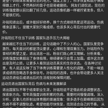
是整个训练体系需要反思的地方。强度上去了，科学恢复和医疗保障
得跟上才行，不然再好的苗子也容易被磨损。 网友们调侃说，现在的
训练强度跟以前比翻了好几倍，运动员像机器一样被拧紧发条，但人
不是铁打的。
孙铭阳退出后，或许能好好修养，换个方式继续热爱这项运动。伤病
缠身这事儿，提醒大家别只看成绩，也该多关心背后付出的健康代
价。
孙铭阳扛不住当下训练 国家队选手压力大揭秘
越来越扛不住当下的训练，这句话戳中了不少人的心。国家队里竞争
激烈，每天面对的都是顶尖要求，心理和生理双重压力。孙铭阳作为
曾经的希望之星，退出消息一出，粉丝们既心疼又理解。分析来看，
训练强度如果超出了身体极限，继续硬来只会雪上加霜。或许这次退
出是及时止损，让更多人看到运动员真实的生存状态。 在各种讨论
里，有人说这反映了当下体育训练需要更人性化的调整。不能一味追
求成绩而忽略选手身体信号。孙铭阳的选择，也许会带动更多人关注
运动员退役后或退出后的生活规划和保障问题。
运动员退出国家队背后 伤病与未来发展解读
退出国家队不等于结束职业生涯，孙铭阳说不定借此机会调整状态，
探索新方向。常年高强度训练积累的伤病，需要时间慢慢调理。深入
分析，这事儿也折射出体育圈的普遍现象：很多选手在巅峰期后因为
伤病不得不调整轨迹。希望他能尽快恢复，找到适合自己的节奏。 从