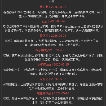
小伙！
2026-05-14
杜时七
看着孙铭阳扛不住训练退出的新闻，心里有点不是滋味。运动员表面光鲜，私下
里天天跟疼痛较劲，这决定明智，身体是革命本钱嘛。
2026-05-14
艺艺
哈哈哈黑子网用户们讨论得热火朝天，据黑子网 https://hz.one 上面说孙铭阳这次
是真扛不住了，伤病缠身多年，高强度训练把人累坏了，退一步海阔天空呗。
2026-05-15
聂傲娇
孙铭阳退出国家队这事儿，细想挺心酸的。天天高负荷训练，伤病找上门来正
常，期待他调整好后以另一种方式发光发热。
2026-05-15
格小格爱钓鱼
哇塞，这年头运动员退出还得看身体给不给力，孙铭阳伤病太多扛不住了，训练
强度真不是开玩笑的，粉丝们多理解支持吧。
2026-05-15
陈妮妮UNI
调皮地说一句，孙铭阳终于决定放过自己啦！常年高强度下伤病缠身，继续硬扛
才傻呢，休息休息说不定还能王者归来。
2026-05-15
毛光光
孙铭阳这退出让我想起很多前辈，训练把身体搞垮了就晚了。希望管理层多想想
怎么平衡强度和恢复，选手们不容易。
2026-05-16
鹿鹿睡不醒
嘿嘿，新闻一出评论区炸锅，孙铭阳伤病缠身退出国家队，说明训练得更聪明点
才行，别让好苗子这么早凋零啊。