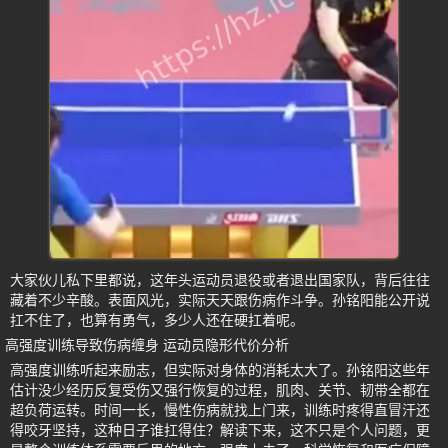
大家伙儿私下里都说，这年头运动员退役或者退出国家队，背后往往
藏着不少辛酸。表面风光，实际天天跟伤病作斗争。孙铭阳能公开说
扛不住了，也算有勇气，多少人还在硬扛着呢。
高强度训练导致伤病缠身 运动员隐形代价分析
高强度训练听起来励志，但实际对身体的消耗太大了。孙铭阳这些年
估计没少经历反复受伤又强行恢复的过程，肌肉、关节、韧带全都在
超负荷运转。时间一长，慢性伤病就找上门来，训练时疼得直冒汗还
得咬牙坚持，这种日子谁扛得住？解读下来，这不只是个人问题，更