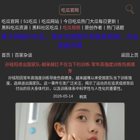
吃瓜官网
吃瓜官网
51吃瓜
吃瓜网站
今日吃瓜热门大瓜每日更新
黑料吃瓜资源
黑料社区吃瓜
吃瓜视频
原创作者
热门话题
黑子网看片吃瓜，更多内部图片和独家视频：点击
查看详情
首页
丨
百家杂谈
返回上页
孙铭阳退出国家队-越来越扛不住当下的训练-常年高强度训练伤病缠
身
孙铭阳因常年高强度训练导致伤病缠身，越来越难以承受国家队当下训练强
度，选择退出国家队。这一事件引发广泛关注，揭示了运动员在追求成绩背后
付出的巨大身体代价，以及训练体系中科学性与人性化的重要性。
2026-05-14
韩笑