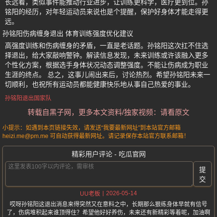
长远看，类似事件能推动行业进步，让训练更科学，医疗更到位。孙
铭阳的经历，对年轻运动员来说也是个提醒，保护好身体才能走得更
远。
孙铭阳伤病缠身退出 体育训练强度优化建议
高强度训练和伤病缠身的矛盾，一直是老话题。孙铭阳这次扛不住选
择退出，给大家敲响警钟。解读信息发现，未来训练或许该融入更多
个性化方案，根据选手身体状况动态调整强度。不能让伤病成为职业
生涯的终点。 总之，这事儿闹出来后，讨论热烈。希望孙铭阳未来一
切顺利，也祝所有运动员都能健康快乐地从事自己热爱的事业。
孙铭阳退出国家队
转载自黑子网，更多本文资料/独家视频：请看原文
小提示：如遇到本页链接失效，请发送“我要最新网址”到本站官方邮箱
heizi.me@pm.me 可自动获得最新网址。请记录保存本站官方联系邮箱！
精彩用户评论 - 吃瓜官网
提
交
2026-05-14
UU老板
哎呀孙铭阳这退出消息来得突然又在意料之中，长期那么狠练身体早就有信号
了，伤病堆积起来谁顶得住？希望他好好养伤，未来还有新精彩等着呢，加油啊