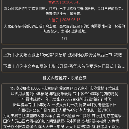
2026-05-16
童锣烧
真为孙铭阳感到可惜又欣慰，扛不住当下训练强度选择离开，是对自己的负责。
未来道路还长，慢慢来。
2026-05-16
车厘子
大家都在猜孙铭阳退出后干啥去呢，高强度训练留下的伤病需要时间治，祝福他
一切好起来，生活不止训练场。
1/1
小沈阳因减肥10天挂2次急诊-沈春阳心疼调侃幕后细节-减肥切勿急于求成
巩俐中文宣布戛纳电影节开幕-系华人首位受邀在开幕式上致辞的电影人
相关内容推荐 - 吃瓜官网
4只皮皮虾卖1035元-店主病逝后家属已回老家-门店停业椅子堆成山
从御用战袍到中年标配-年轻化难破局-衣中茅台1400家门店的隐忧
十年最惨成绩-一年只卖出2763万台-彩电行业输给了时代
新型骗局专盯中年男人-一次只要几十块-网友直呼穷鬼也逃不掉
广西梧州公交车翻车致多人受伤-69岁老人命悬一线进ICU
打司美格鲁肽减重的人怎么样了-需严格遵循医生指导-自行注射存在健康风险
国企人员出国考察-被迫加入间谍组织-境外间谍以艳照要挟-被引入色情场所
女子办不限次瑜伽卡-你天天来不累吗-天天上课被踢出群-教练甚至直接询问