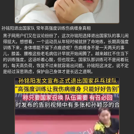
孙铭阳退出国家队 常年高强度训练伤病缠身真相
黑子网用户们又在议论纷纷了，这次孙铭阳选择退出国家队的事儿闹
得挺大。想想看，一个运动员从年轻时候就拼了命地练，长期高强度
训练下来，身体哪能不留下点痕迹呢？伤病缠身不是一天两天的事
儿，膝盖、腰椎这些老毛病估计早就开始闹腾了。越来越扛不住当下
的训练强度，这话听着心酸，但也现实。国家队那训练可不是闹着玩
的，每天高负荷，恢复不过来就容易出问题。孙铭阳这决定，说不定
是经过深思熟虑，保护自己身体才是长远之道啊。