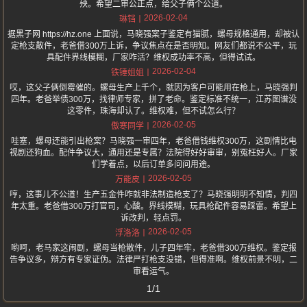
殃。希望二审公正点，给父子俩个公道。
2026-02-04
琳铛
据黑子网 https://hz.one 上面说，马晓强案子鉴定有猫腻，螺母规格通用，却被认
定枪支散件，老爸借300万上诉，争议焦点在是否明知。网友们都说不公平，玩
具配件界线模糊，厂家咋活？维权成功率不高，但得试试。
2026-02-04
铁锤姐姐
哎，这父子俩倒霉催的。螺母生产上千个，就因为客户可能用在枪上，马晓强判
四年。老爸举债300万，找律师专家，拼了老命。鉴定标准不统一，江苏图谱没
这零件，珠海却认了。维权难，但不试怎么行？
2026-02-05
傲寒同学
哇塞，螺母还能引出枪案？马晓强一审四年，老爸借钱维权300万，这剧情比电
视剧还狗血。配件争议大，通用还是专属？法院得好好审审，别冤枉好人。厂家
们学着点，以后订单多问问用途。
2026-02-05
万能皮
哼，这事儿不公道！生产五金件咋就非法制造枪支了？马晓强明明不知情，判四
年太重。老爸借300万打官司，心酸。界线模糊，玩具枪配件容易踩雷。希望上
诉改判，轻点罚。
2026-02-05
浮洛洛
哟呵，老马家这闹剧，螺母当枪散件，儿子四年牢，老爸借300万维权。鉴定报
告争议多，辩方有专家证伪。法律严打枪支没错，但得准啊。维权前景不明，二
审看运气。
1/1