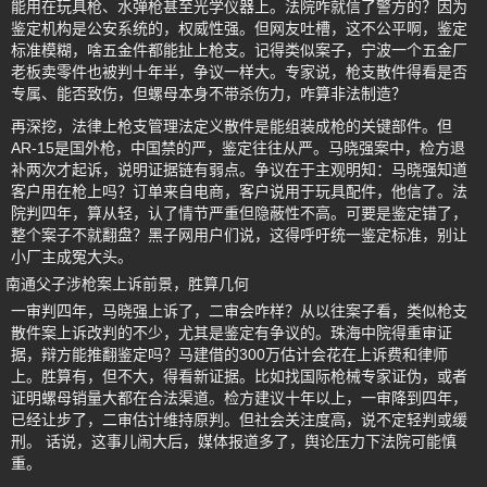
能用在玩具枪、水弹枪甚至光学仪器上。法院咋就信了警方的？因为
鉴定机构是公安系统的，权威性强。但网友吐槽，这不公平啊，鉴定
标准模糊，啥五金件都能扯上枪支。记得类似案子，宁波一个五金厂
老板卖零件也被判十年半，争议一样大。专家说，枪支散件得看是否
专属、能否致伤，但螺母本身不带杀伤力，咋算非法制造？
再深挖，法律上枪支管理法定义散件是能组装成枪的关键部件。但
AR-15是国外枪，中国禁的严，鉴定往往从严。马晓强案中，检方退
补两次才起诉，说明证据链有弱点。争议在于主观明知：马晓强知道
客户用在枪上吗？订单来自电商，客户说用于玩具配件，他信了。法
院判四年，算从轻，认了情节严重但隐蔽性不高。可要是鉴定错了，
整个案子不就翻盘？黑子网用户们说，这得呼吁统一鉴定标准，别让
小厂主成冤大头。
南通父子涉枪案上诉前景，胜算几何
一审判四年，马晓强上诉了，二审会咋样？从以往案子看，类似枪支
散件案上诉改判的不少，尤其是鉴定有争议的。珠海中院得重审证
据，辩方能推翻鉴定吗？马建借的300万估计会花在上诉费和律师
上。胜算有，但不大，得看新证据。比如找国际枪械专家证伪，或者
证明螺母销量大都在合法渠道。检方建议十年以上，一审降到四年，
已经让步了，二审估计维持原判。但社会关注度高，说不定轻判或缓
刑。 话说，这事儿闹大后，媒体报道多了，舆论压力下法院可能慎
重。