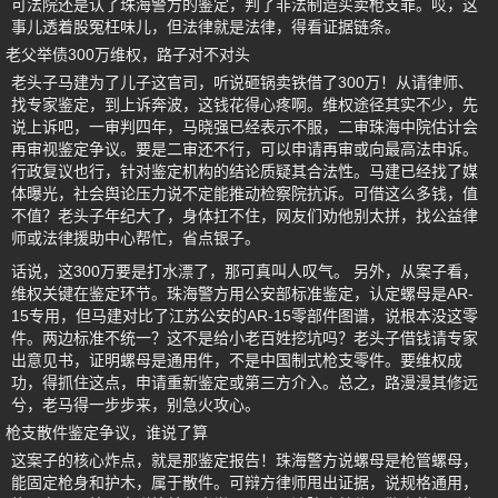
可法院还是认了珠海警方的鉴定，判了非法制造买卖枪支罪。哎，这
事儿透着股冤枉味儿，但法律就是法律，得看证据链条。
老父举债300万维权，路子对不对头
老头子马建为了儿子这官司，听说砸锅卖铁借了300万！从请律师、
找专家鉴定，到上诉奔波，这钱花得心疼啊。维权途径其实不少，先
说上诉吧，一审判四年，马晓强已经表示不服，二审珠海中院估计会
再审视鉴定争议。要是二审还不行，可以申请再审或向最高法申诉。
行政复议也行，针对鉴定机构的结论质疑其合法性。马建已经找了媒
体曝光，社会舆论压力说不定能推动检察院抗诉。可借这么多钱，值
不值？老头子年纪大了，身体扛不住，网友们劝他别太拼，找公益律
师或法律援助中心帮忙，省点银子。
话说，这300万要是打水漂了，那可真叫人叹气。 另外，从案子看，
维权关键在鉴定环节。珠海警方用公安部标准鉴定，认定螺母是AR-
15专用，但马建对比了江苏公安的AR-15零部件图谱，说根本没这零
件。两边标准不统一？这不是给小老百姓挖坑吗？老头子借钱请专家
出意见书，证明螺母是通用件，不是中国制式枪支零件。要维权成
功，得抓住这点，申请重新鉴定或第三方介入。总之，路漫漫其修远
兮，老马得一步步来，别急火攻心。
枪支散件鉴定争议，谁说了算
这案子的核心炸点，就是那鉴定报告！珠海警方说螺母是枪管螺母，
能固定枪身和护木，属于散件。可辩方律师甩出证据，说规格通用，