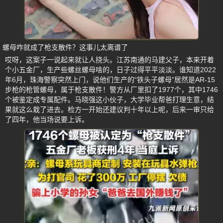
螺母咋就成了枪支散件？这事儿太离谱了
哎呀，这案子一说起来就让人挠头。江苏南通的马建父子，本来开着
个小五金厂，生产些螺丝螺母啥的，日子过得平平淡淡。谁知道2022
年6月，珠海警察突然上门，说他们生产的“铁头子螺母”居然是AR-15
步枪的枪管螺母，属于枪支散件！警方从厂里扣了1977个，其中1746
个被鉴定成专属配件。马晓强这小伙子，大学毕业帮爸打理生意，结
果就这么栽了进去。检方一开始还建议判十年以上呢，后来一审只给
了四年，他当场说要上诉。