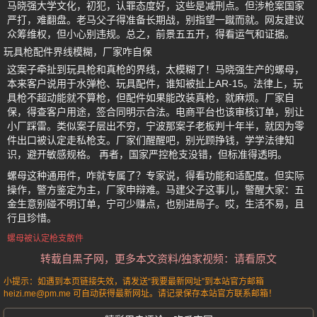
马晓强大学文化，初犯，认罪态度好，这些是减刑点。但涉枪案国家
严打，难翻盘。老马父子得准备长期战，别指望一蹴而就。网友建议
众筹维权，但小心别违规。总之，前景五五开，得看运气和证据。
玩具枪配件界线模糊，厂家咋自保
这案子牵扯到玩具枪和真枪的界线，太模糊了！马晓强生产的螺母，
本来客户说用于水弹枪、玩具配件，谁知被扯上AR-15。法律上，玩
具枪不超动能就不算枪，但配件如果能改装真枪，就麻烦。厂家自
保，得查客户用途，签合同明示合法。电商平台也该审核订单，别让
小厂踩雷。类似案子层出不穷，宁波那案子老板判十年半，就因为零
件出口被认定走私枪支。厂家们醒醒吧，别光顾挣钱，学学法律知
识，避开敏感规格。 再者，国家严控枪支没错，但标准得透明。
螺母这种通用件，咋就专属了？专家说，得看功能和适配度。但实际
操作，警方鉴定为主，厂家申辩难。马建父子这事儿，警醒大家：五
金生意别碰不明订单，宁可少赚点，也别进局子。哎，生活不易，且
行且珍惜。
螺母被认定枪支散件
转载自黑子网，更多本文资料/独家视频：请看原文
小提示：如遇到本页链接失效，请发送“我要最新网址”到本站官方邮箱
heizi.me@pm.me 可自动获得最新网址。请记录保存本站官方联系邮箱！