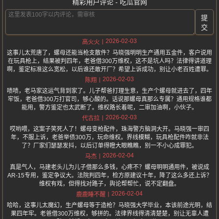
精彩用户评论 - 吃瓜官网
提
交
2026-02-03
高火火
这事儿太荒唐了，螺母还能当枪支散件？马晓强明明生产通用五金件，客户说用
在玩具枪上，结果被判四年，老爸借300万维权，这不是坑人吗？法律得讲道理
啊，鉴定标准这么宽松，以后谁还敢开厂？希望上诉成功，别让小老百姓遭罪。
2026-02-03
陈翔
啧啧，老马家这运气背到家了。儿子帮爸打理生意，生产个螺母就进去了，四年
牢饭，老爸借300万打官司，够心酸的。话说那螺母真那么专属？通用规格谁都
能用，警方鉴定也太武断了。维权路长着呢，二审加油啊，小伙子。
2026-02-03
代古拉
哎哟喂，这案子笑死人了！螺母变枪配件，珠海警方脑洞大开。马晓强一审四
年，不服上诉，老爸举债300万，玩命维权。界线模糊，玩具枪配件咋就非法
了？厂家们瑟瑟发抖，以后订单得瞪大眼瞧瞧，别一不小心成罪犯。
2026-02-04
马杰
真是气人，马建老头儿为儿子借那么多钱，心疼不？螺母明明通用件，被说成
AR-15专用，鉴定争议大。法院判四年，检方原建议十年，降了这么多还上诉？
维权有戏，但得找对路子，舆论帮帮忙，说不定翻盘。
2026-02-04
鹿鹿睡不醒
哈哈，这事儿太魔幻，生产螺母等于造枪？马晓强大学毕业，本该前途光明，结
果四年牢。老爸借300万维权，够拼的。法律界线得清清楚楚，别让无辜人遭