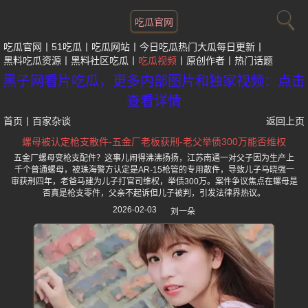
吃瓜官网
吃瓜官网
51吃瓜
吃瓜网站
今日吃瓜热门大瓜每日更新
黑料吃瓜资源
黑料社区吃瓜
吃瓜视频
原创作者
热门话题
黑子网看片吃瓜，更多内部图片和独家视频：点击
查看详情
首页
丨
百家杂谈
返回上页
螺母被认定枪支散件-五金厂老板获刑-老父举债300万能否维权
五金厂螺母变枪支配件？这事儿闹得沸沸扬扬，江苏南通一对父子因为生产上
千个普通螺母，被珠海警方认定是AR-15枪管的专用散件，导致儿子马晓强一
审获刑四年，老爸马建为儿子打官司维权，举债300万。案件争议焦点在螺母是
否真是枪支零件，父亲不起诉但儿子被判，引发法律界热议。
2026-02-03
刘一朵