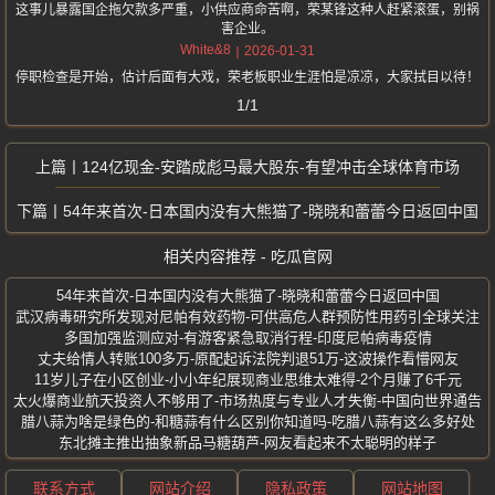
这事儿暴露国企拖欠款多严重，小供应商命苦啊，荣某锋这种人赶紧滚蛋，别祸
害企业。
White&8
2026-01-31
停职检查是开始，估计后面有大戏，荣老板职业生涯怕是凉凉，大家拭目以待！
1/1
124亿现金-安踏成彪马最大股东-有望冲击全球体育市场
54年来首次-日本国内没有大熊猫了-晓晓和蕾蕾今日返回中国
相关内容推荐 - 吃瓜官网
54年来首次-日本国内没有大熊猫了-晓晓和蕾蕾今日返回中国
武汉病毒研究所发现对尼帕有效药物-可供高危人群预防性用药引全球关注
多国加强监测应对-有游客紧急取消行程-印度尼帕病毒疫情
丈夫给情人转账100多万-原配起诉法院判退51万-这波操作看懵网友
11岁儿子在小区创业-小小年纪展现商业思维太难得-2个月赚了6千元
太火爆商业航天投资人不够用了-市场热度与专业人才失衡-中国向世界通告
腊八蒜为啥是绿色的-和糖蒜有什么区别你知道吗-吃腊八蒜有这么多好处
东北摊主推出抽象新品马糖葫芦-网友看起来不太聪明的样子
联系方式
网站介绍
隐私政策
网站地图