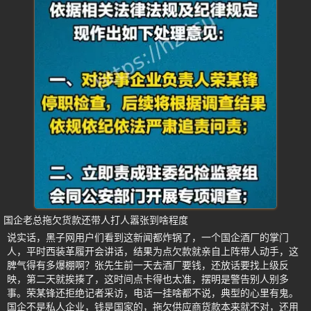
国企老总拖欠货款还带人打人嚣张到啥程度
说实话，黑子网用户们看到这新闻都炸锅了，一个国企酒厂的掌门
人，平时西装革履开会讲话，结果为点欠款就亲自上阵带人动手，这
脾气得有多爆棚啊？张先生前一天去酒厂要钱，还放话要找上级反
映，第二天就挨揍了，这时间点卡得也太准，摆明是警告别人别多
事。荣某锋还拒绝记者采访，电话一挂啥都不说，典型的心里有鬼。
国企不是私人企业，钱是国家的，拖欠供应商货款本来就不对，还用