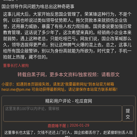
国企领导作风问题为啥总出这种奇葩事
这事儿闹大后，大家开始反思国企管理了。荣某锋这种行为，不是个
例，以前也听说过类似领导仗势欺人。拖欠货款本来就损伤企业信
誉，还用暴力威胁，暴露了有些人权力观扭曲。国资委说要加强日常
教育管理，这话说了多少年了，这次希望来真的。经销商小企业本来
就弱势，遇上这种老总，只能吃哑巴亏。网友们说，国企改革喊那么
久，领导选拔得更严点，别让这种脾气火爆的混上去。总之，这事儿
给所有国企敲警钟，别以为身份高就能为所欲为，时代变了，手机一
拍就上热搜，藏不住的。
董事长打人被拘
转载自黑子网，更多本文资料/独家视频：请看原文
小提示：如遇到本页链接失效，请发送“我要最新网址”到本站官方邮箱
heizi.me@pm.me 可自动获得最新网址。请记录保存本站官方联系邮箱！
精彩用户评论 - 吃瓜官网
提
交
2026-01-29
鹿鹿睡不醒
这董事长也太猛了，欠钱不还还上门打人，国企脸都丢尽了，赶紧撤职别丢人现