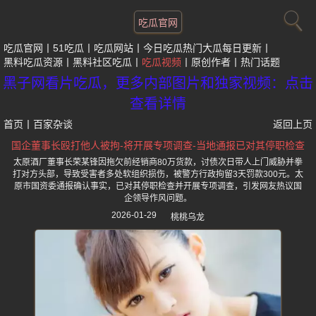
吃瓜官网
吃瓜官网
51吃瓜
吃瓜网站
今日吃瓜热门大瓜每日更新
黑料吃瓜资源
黑料社区吃瓜
吃瓜视频
原创作者
热门话题
黑子网看片吃瓜，更多内部图片和独家视频：点击
查看详情
首页
丨
百家杂谈
返回上页
国企董事长殴打他人被拘-将开展专项调查-当地通报已对其停职检查
太原酒厂董事长荣某锋因拖欠前经销商80万货款，讨债次日带人上门威胁并拳
打对方头部，导致受害者多处软组织损伤，被警方行政拘留3天罚款300元。太
原市国资委通报确认事实，已对其停职检查并开展专项调查，引发网友热议国
企领导作风问题。
2026-01-29
桃桃乌龙