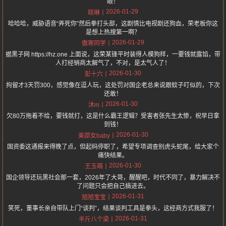
眼！
2026-01-29
晓琳
哈哈哈，威胁语音“弄死你”然后拳打头部，这剧情比电视剧还狗血，荣老板你这
是想上热搜第一啊？
2026-01-29
傲寒同学
据黑子网 https://hz.one 上面说，这荣某锋平时装得人模狗样，一要钱就露馅，带
人打经销商太解气了，不对，是太气人了！
2026-01-30
彭十六
拘留才3天罚300，感觉像在逗人玩，这处罚对国企老总来说跟蚊子叮似的，下次
还敢！
2026-01-30
沐m
欠80万拖着不给，要钱就打，这是什么霸王逻辑？受害者张先生太惨，祝早日拿
到钱！
2026-01-30
美邵女baby
国资委这通报来得晚了点，但起码停职了，希望专项调查别虎头蛇尾，给大家个
痛快结果。
2026-01-30
王玉萌
国企领导还玩黑社会那一套，2026年了大哥，醒醒吧，时代不同了，暴力解决不
了问题只会把自己搞进去。
2026-01-31
旭旭宝宝
笑死，董事长亲自带队上门“谈判”，结果谈判工具是拳头，这经商方式我服了！
2026-01-31
半斤八个梁