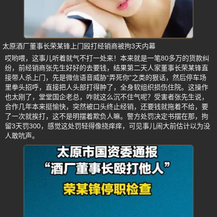
太原酒厂董事长荣某锋上门殴打经销商被拘3天内幕
哎哟喂，这事儿听着就气不打一处来！本来就是一笔80多万的货款纠
纷，前经销商张先生好好的去要钱，结果第二天人家董事长荣某锋直
接带人杀上门，先是微信语音威胁“弄死你”之类的狠话，然后停车场
里拳头招呼，直接把人头部打得肿了，全身软组织损伤住院。这操作
也太刚了，堂堂国企老总，咋就这么沉不住气呢？受害者张先生说，
合作几年本来挺愉快，突然被口头终止经销，还要钱就拖着不给，要
了一次就挨打，这不是明摆着欺负人嘛。警方处罚决定书摆在那，拘
留3天罚300，感觉这处罚轻得像挠痒痒，可见事儿闹大前估计以为没
人敢吭声。