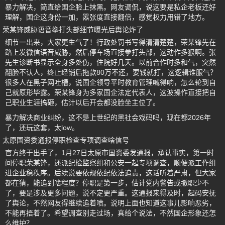
暴力解决，简直给国企脸上抹黑。网友调侃，说这要是私企老板还好
理解，国企这身份一加，嚣张度直接翻倍，感觉权力用错了地方。
荣某锋威胁语音拳打头部细节曝光后舆论炸了
细节一出来，大家更生气了！行政处罚书写得清清楚楚，荣某锋先在
路上发微信语音威胁，然后停车场直接拳打头部，这动作多狠啊。张
先生诊断书显示全身多处伤，住院好几天。以前合作时多和气，突然
翻脸不认人，终止经销后拖款80万不还，要钱就打，这逻辑谁服气？
很多人在黑子网吐槽，说国企领导平时教育管理喊得响，怎么轮到自
己就原形毕露。荣某锋身为多家国企法定代表人，这波操作直接把自
己职业生涯搞砸，估计以后开会都没脸坐主位了。
暴力解决商业纠纷，这不是上世纪的黑社会戏码吗，现在都2026年
了，还玩这套，太low。
太原国资委通报停职检查专项调查啥信号
官方终于出手了，1月27日太原市国资委发通报，承认事实，第一时
间停职荣某锋，还派纪检监察组和公安一起专项调查，顺便派工作组
进企业稳秩序。后续说要依规依纪依法追责，这话听着严肃，但大家
都在猜，能追到啥程度？停职是第一步，估计党内警告或撤职少不
了，要是涉及更多问题，说不定更严重。这通报来得及时，起码安抚
了舆论，不然网友得继续追着喷。说明上面也知道这事儿影响恶劣，
不能再捂着了。希望调查别走过场，真给个说法，不然国企形象还怎
么维护？