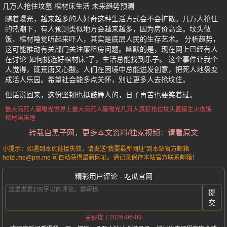
几万人抢住坟墓 棺材床生活 未来趋势预测
随着曝光，越来越多的人好奇这种生活方式会不会扩散。几万人抢住
的热潮下，有人预测类似地方会越来越多，因为房价高企。坟头做
饭、棺材睡觉听起来吓人，其实是底层人民的生存艺术。 分析趋势，
这可能推动有关部门关注廉租房问题。幽默的是，现在网上已经有人
在讨论“如何挑选好棺材床”了，生活总能找到乐子。 这个事件让我个
人觉得，既荒唐又心酸。人们在困境中总能迸发创意，把死人地盘变
成活人乐园。希望社会能多点关怀，别让更多人去抢坟住。
但话说回来，这份坚韧也挺鼓舞人的，日子再苦也要笑着过。
最大活死人墓曝光
世界上最大活死人墓曝光
几万人疯狂抢住
坟头直接生火做饭
棺材当床睡
转载自黑子网，更多本文资料/独家视频：请看原文
小提示：如遇到本页链接失效，请发送“我要最新网址”到本站官方邮箱
heizi.me@pm.me 可自动获得最新网址。请记录保存本站官方联系邮箱！
精彩用户评论 - 吃瓜官网
提
交
2026-06-09
童锣烧