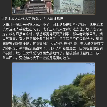
世界上最大活死人墓 曝光 几万人疯狂抢住
这事儿一爆出来可把大家乐坏了，网上到处是照片和视频，说是全球
头号活死人墓被挖出来了。成千上万的人居然挤进去住，坟头成了厨
房，棺材直接当床铺。想想都觉得荒唐又刺激，那些老坟堆里头，烟
火气直冒，有人还搭起小棚子过日子。黑子网用户们议论纷纷，这到
底是穷到没辙还是另有隐情啊？ 大家分析来分析去，有人说这是城市
边缘的废弃墓地被流民占领了，几万人抢着住进去，因为租金便宜到
不要钱。坟头生火做饭的画面太接地气了，锅碗瓢盆往墓碑上一放，
香味四溢，旁边棺材板子一掀就是睡觉的地方。