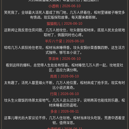
火的画面温暖又搞笑，希望他们日子越过越好。
2026-06-10
小透明
笑死我了，全球最大活死人墓成了热门地，几万人挤着住，棺材里铺被子睡觉多
有情调。现实版探险故事，每天醒来都新鲜。
2026-06-10
猫猫桃儿
这新闻让我反思住房问题，几万人抢坟住，坟头做饭棺材床，底层人民太会就地
取材了，佩服同时也心疼。
2026-06-10
半斤八个梁
哈哈几万人疯狂抢住老坟，棺材当床睡得香，坟头支锅炒菜香飘四野。这生活方
式独特，够写本小说了。
2026-06-10
李泽林
看到这样的爆料，总觉得人生处处有惊喜。棺材睡觉几万人挤一起，坟地变社
区，适应力满分啊。
2026-06-10
周周
太有趣了，活死人墓里烟火不断，几万人抢位置，棺材床成了抢手货。现实有时
比小说还离奇。
2026-06-10
行简
坟头生火做饭的场景太接地气，几万人这么过日子，说明再苦也能找到乐趣，棺
材床睡着还防盗呢。
2026-06-11
多余
这事儿曝光后大家议论不停，几万人住坟地，棺材当床坟头吃饭，荒唐中透着坚
韧，值得深思。
2026-06-11