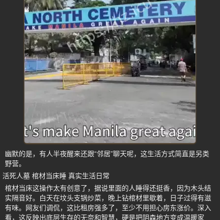
幽默的是，有人半夜醒来还跟“邻居”聊天呢，这生活方式简直是另类
野营。
活死人墓 棺材当床睡 真实生活日常
棺材当床这操作太有创意了，据说里面的人睡得还挺香，因为木头结
实隔音好。白天在坟头支锅炒菜，晚上钻棺材里歇着，日子过得有滋
有味。网友们调侃，这比租房强多了，至少不用担心房东涨价。深入
看，这反映出底层生存的无奈和智慧，硬是把阴森地方变成温暖家