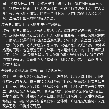
园。 还有人分享细节，说棺材里铺上被子，晚上听着风吹墓草声入
睡，别有一番风味。几万人这么住着，形成了独特的小社会，有人负
责守夜，有人组团做饭，俨然一个地下城。这样的场景让人又笑又
叹，生活总有出人意料的解决办法。
坟头生火做饭 几万人抢住 生存智慧解读
坟头直接生火做饭，这画面太接地气了。锅灶往墓碑边一搭，柴火一
烧，热腾腾的饭菜就出锅了。几万人抢着住进来，不是因为喜欢鬼故
事，而是现实逼得他们把这里当避风港。分析下来，这里面有城市化
进程中的矛盾，穷人找地方安身立命，硬是把忌讳变成资源。 大家看
热闹的同时，也在想这背后的故事。有人是外来务工的，住不起正规
房子，就钻进这“免费别墅”。生火做饭的烟雾缭绕在坟地，孩子们还
跑来跑去玩耍，简直像个大型露营地。幽默点说，这才是真正的“入土
为安”升级版。
全球最大活死人墓 曝光内幕 社会现象分析
这个世界上最大活死人墓曝光后，引发热议。几万人疯狂抢住，说明
住房压力有多大。棺材床和坟头灶台成了标配，里面的人过着自给自
足的日子。解读这个现象，得从经济角度看，低收入群体在夹缝中求
生，展现出惊人的适应力。 更深层的是，这暴露了城市管理的盲区。
墓地本该安静，结果成了热闹社区。网友们开玩笑说，以后旅游景点
都能加这一项，体验棺材睡眠套餐。整体看，它既是荒诞喜剧，又是
现实悲歌，值得好好琢磨。