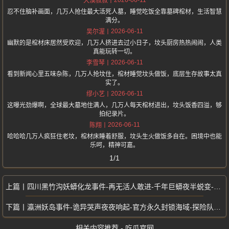
大漠叔叔
忍不住脑补画面，几万人抢住最大活死人墓，睡觉吃饭全靠墓碑棺材，生活智慧
满分。
2026-06-11
吴尔渥
幽默的是棺材床居然受欢迎，几万人挤进去过小日子，坟头厨房热热闹闹，人类
真能玩转一切。
2026-06-11
李雪琴
看到新闻心里五味杂陈，几万人抢坟住，棺材睡觉坟头做饭，底层生存故事太真
实了。
2026-06-11
缪小艺
这曝光劲爆啊，全球最大墓地住满人，几万人每天棺材进出，坟头饭香四溢，够
拍纪录片。
2026-06-11
陈翔
哈哈哈几万人疯狂住老坟，棺材床睡着舒服，坟头生火做饭多自在。困境中也能
乐呵，精神可嘉。
1/1
四川黑竹沟妖蟒化龙事件-再无活人敢进-千年巨蟒夜半蜕变-龙吟声响彻山谷
瀛洲妖岛事件-诡异哭声夜夜响起-官方永久封锁海域-探险队登岛后全员失踪
相关内容推荐 - 吃瓜官网