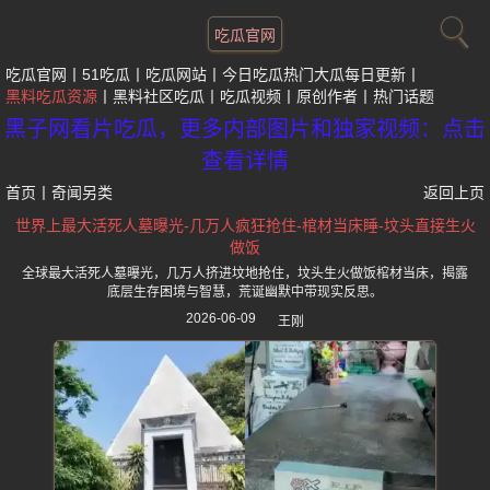
吃瓜官网
吃瓜官网
51吃瓜
吃瓜网站
今日吃瓜热门大瓜每日更新
黑料吃瓜资源
黑料社区吃瓜
吃瓜视频
原创作者
热门话题
黑子网看片吃瓜，更多内部图片和独家视频：点击
查看详情
首页
丨
奇闻另类
返回上页
世界上最大活死人墓曝光-几万人疯狂抢住-棺材当床睡-坟头直接生火
做饭
全球最大活死人墓曝光，几万人挤进坟地抢住，坟头生火做饭棺材当床，揭露
底层生存困境与智慧，荒诞幽默中带现实反思。
2026-06-09
王刚