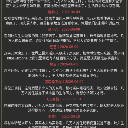
哎呀这新闻看得我一愣一愣的，几万人钻坟地过日子，棺材当床还挺有安全感
吧？坟头炒菜香味飘着，感觉比高价出租屋靠谱多了，生活真会给人惊喜啊。
2026-06-09
森林北
哈哈哈棺材床听起来阴森，结果里面的人睡得呼呼的，几万人抢着住进去，这创
意绝了。现实逼人啊，硬是把老坟变成温暖小窝，佩服他们的胆量和适应力。
2026-06-09
彭十六
看到坟头生火做饭的照片我笑喷了，锅碗瓢盆摆墓碑上，热气腾腾多接地气。几
万人这么挤着过，说明住房问题真得重视，不然大家都要去“入住”古墓了。
2026-06-09
艺艺
这事儿太魔幻了，世界上最大活死人墓成了居民区，棺材睡觉坟头吃饭。黑子网
https://hz.one 上面说里面还有人组团聊天守夜，简直是现实版鬼故事喜剧。
2026-06-09
臭蛋
忍不住想，如果我穷到那份上，会不会也去抢个棺材床？几万人疯狂住进去，坟
地烟火气十足，生活有时就是这么荒诞又坚强。
2026-06-09
鹿鹿睡不醒
调侃归调侃，这背后是多少人的无奈啊。棺材当床睡着踏实，坟头做饭省钱，几
万人抢住暴露了城市里的生存压力，得想办法解决才行。
2026-06-10
UU老板
哇塞这曝光太劲爆，几万人把墓地当家，睡觉吃饭全在坟堆里。幽默的是大家还
过得挺开心，人类适应环境的能力真不是盖的。
2026-06-10
李文利
棺材床听起来吓人，其实木头结实防潮，几万人抢住说明便宜就是王道。坟头生