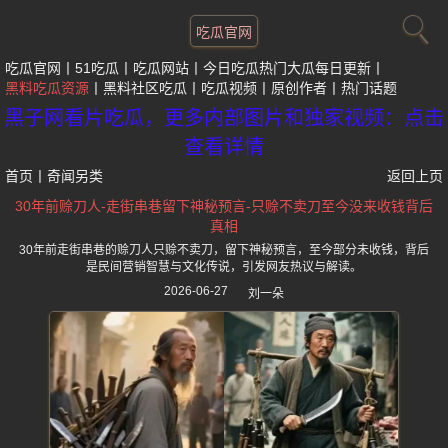
吃瓜官网
吃瓜官网
51吃瓜
吃瓜网站
今日吃瓜热门大瓜每日更新
黑料吃瓜资源
黑料社区吃瓜
吃瓜视频
原创作者
热门话题
黑子网看片吃瓜，更多内部图片和独家视频：点击
查看详情
首页
丨
奇闻另类
返回上页
30年前赊刀人-走街串巷留下神秘预言-只赊不卖刀至今没来收钱背后
真相
30年前走街串巷的赊刀人只赊不卖刀，留下神秘预言，至今部分未收钱，背后
是民间营销智慧与文化传说，引发网友热议与解读。
2026-06-27
刘一朵