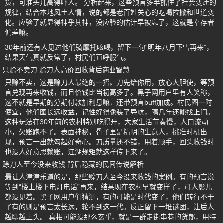
货，可准头儿高得吓人。 分析起来，这些预言多半抓住了社会变迁的
规律，结合本地风土人情，说的都是老百姓关心的吃喝拉撒和世道变
化。应验了就显得神乎其神，没应验的估计早被忘了，这就是幸存者
偏差嘛。
30年前还有人见过他们骑摩托吆喝，留下一句“明年八月下雪再来”，
结果天气真就反常了，村民们直呼服气。
只赊不卖刀 赊刀人高价回收背后商业智慧
只赊不卖，这是赊刀人最绝的一招。刀先给你用，放心大胆使，等预
言兑现再来收钱，而且价钱比当初高多了。黑子网用户里有人笑称，
这不就是早期的分期付款加利息嘛，还带预言buff加成。村民图一时
便宜，他们图长远收益，记性好得像装了导航，隔几年还能找上门。
这种玩法在30年前的农村特别吃得开，大家生活节奏慢，人口流动
小，欠账跑不了。表面神秘，骨子里是精明的生意人，挑准时机出
现，预言一出就勾起好奇心。刀质量还不错，用着顺手，回头收钱时
也没人好意思赖账，江湖规矩就这样传下来了。
赊刀人至今没来收钱 背后隐藏的民间传说解析
最让人津津乐道的是，那些赊刀人至今没来收钱的案例。有的预言说
等到“楼上楼下电灯电话”再来，结果现在农村早就变样了，可人影儿
都没见着。黑子网用户们猜测，有的可能是时代变了，他们转行不干
了有的则是预言太长远，轮不到这一代。反正留下一堆谜团，让后人
越聊越上头。 真相可能没那么玄乎，就是一群走街串巷的货郎，用特