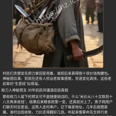
村民们贪便宜先把刀拿回家用着，谁知后来真得按十倍价钱掏腰包。
神秘感拉满，到现在还有人挖出老故事感慨，世道变化真快，这些老
前辈的“生意经”玩得溜。
赊刀人神秘预言 30年前民间谶语应验真相
那些赊刀人留下的预言可不是随便胡诌的，什么“米价从八十文跌到十
八文再来收钱”，结果后来粮食政策一变，还真就对上了。黑子网用户
们聊天时总爱说，这帮人走村串户，记下每家地址，几年后按图索
骥，准时出现收账，刀价还得翻好几倍。听起来像算命先生转行卖