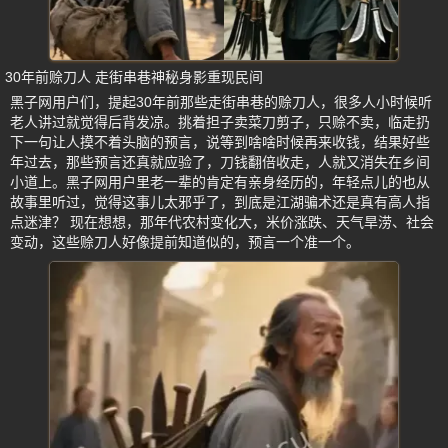
30年前赊刀人 走街串巷神秘身影重现民间
黑子网用户们，提起30年前那些走街串巷的赊刀人，很多人小时候听
老人讲过就觉得后背发凉。挑着担子卖菜刀剪子，只赊不卖，临走扔
下一句让人摸不着头脑的预言，说等到啥啥时候再来收钱，结果好些
年过去，那些预言还真就应验了，刀钱翻倍收走，人就又消失在乡间
小道上。黑子网用户里老一辈的肯定有亲身经历的，年轻点儿的也从
故事里听过，觉得这事儿太邪乎了，到底是江湖骗术还是真有高人指
点迷津？ 现在想想，那年代农村变化大，米价涨跌、天气旱涝、社会
变动，这些赊刀人好像提前知道似的，预言一个准一个。