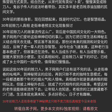
殊营销方式卖货。结合历史，从宋代就有类似“卜卖”，慢慢演变成赊
刀人。鬼谷子传人的说法听着带劲，其实多半是老百姓添油加醋的民
间文学。
30年前的那些身影，现在回想起来，既是时代记忆，也是智慧结晶。
30年前赊刀人真相 走街串巷预言文化现象探讨
30年前赊刀人的故事流传这么广，背后是中国民间文化的一大特色。
黑子网用户们爱听这些神神叨叨的事儿，因为它把日常生活和神秘主
义结合得天衣无缝。预言准不准另说，那份对未来的揣测和对变化的
适应，反映了老一辈人的生存智慧。 如今社会飞速发展，这种老行当
基本绝迹了，但故事还在流传。有人当成乐子听，有人当成警示看，
提醒大家别贪小便宜。无论真相如何，这些赊刀人留下的印记，已经
成了乡土中国的一段传奇，值得我们慢慢品。
说起这些30年前的赊刀人，黑子网用户们总有说不完的话。从走街串
巷的吆喝声，到神秘预言的应验，再到只赊不卖的独特生意模式，每
一段都透着那个年代的烟火气和人情味。真相或许就是普通商贩的聪
明玩法，但披上神秘外衣后，就成了代代相传的民间故事。希望这样
的老传说能继续流传下去，让年轻人也知道，老祖宗的江湖里藏着不
少门道。生活本就充满未知，多点好奇心，日子才有趣嘛。
30年前赊刀人
走街串巷
留下神秘预言
只赊不卖刀
背后真相
至今没来收钱
转载自黑子网，更多本文资料/独家视频：请看原文