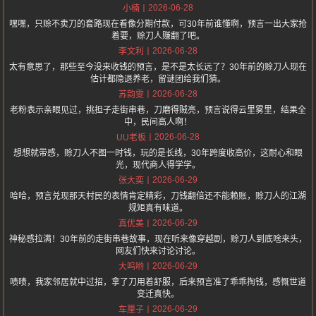
2026-06-28
小楠
嘿嘿，只赊不卖刀的套路现在看像分期付款，可30年前谁懂啊，预言一出大家抢
着要，赊刀人赚翻了吧。
2026-06-28
李文利
太有意思了，那些至今没来收钱的预言，是不是太长远了？30年前的赊刀人现在
估计都隐退养老，留谜团给我们猜。
2026-06-28
苏韵雯
老粉表示亲眼见过，挑担子走街串巷，刀磨得贼亮，预言说得云里雾里，结果全
中，民间高人啊！
2026-06-28
UU老板
想想就带感，赊刀人不图一时钱，玩的是长线，30年跨度收高价，这耐心和眼
光，现代商人得学学。
2026-06-29
张大奕
哈哈，预言兑现那天村民的表情肯定精彩，刀钱翻倍还不能赖账，赊刀人的江湖
规矩真有味道。
2026-06-29
真优美
神秘感拉满！30年前的走街串巷故事，现在听来像穿越剧，赊刀人到底啥来头，
网友们快来讨论讨论。
2026-06-29
大呜哟
啧啧，我家邻居就中过招，拿了刀用着舒服，后来预言准了乖乖掏钱，感慨世道
变迁真快。
2026-06-29
车厘子