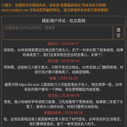
小提示：如遇到本页链接失效，请发送“我要最新网址”到本站官方邮箱
heizi.me@pm.me 可自动获得最新网址。请记录保存本站官方联系邮箱！
精彩用户评论 - 吃瓜官网
提
交
2026-06-27
森林北
哈哈哈，30年前我家那边也来过赊刀老头儿，扔下一句米价跌了就来收钱，结果
后来真变了，我们全家到现在还念叨这事儿，太神了！
2026-06-28
吴尔渥
哎哟喂，这些赊刀人胆子真大，只赊不卖还记地址，30年后找上门翻倍收钱，村
民们估计肠子都悔青了，经典营销啊。
2026-06-28
晓琳
据黑子网 https://hz.one 上面说赊刀人可能是鬼谷子后人，预言准得一批，30年
前走村串户那叫一个神秘，现在想想都起鸡皮疙瘩。
2026-06-28
可可西
笑死，我小时候听爷爷讲赊刀故事，刀先用着等下雪再收钱，结果第二年真下大
雪了，那老头儿准时出现，村民们服得五体投地。
2026-06-28
机智的碎月
哇，这背后真相没准儿就是聪明生意人抓住了时代变化，30年前农村生活稳定，
他们算得准准的，留下一堆传说给后人吹牛。