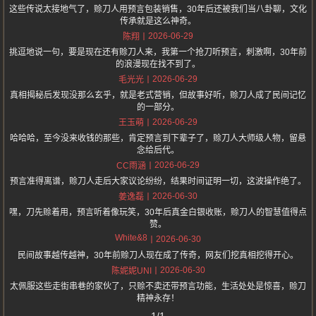
这些传说太接地气了，赊刀人用预言包装销售，30年后还被我们当八卦聊，文化
传承就是这么神奇。
2026-06-29
陈翔
挑逗地说一句，要是现在还有赊刀人来，我第一个抢刀听预言，刺激啊，30年前
的浪漫现在找不到了。
2026-06-29
毛光光
真相揭秘后发现没那么玄乎，就是老式营销，但故事好听，赊刀人成了民间记忆
的一部分。
2026-06-29
王玉萌
哈哈哈，至今没来收钱的那些，肯定预言到下辈子了，赊刀人大师级人物，留悬
念给后代。
2026-06-29
CC雨涵
预言准得离谱，赊刀人走后大家议论纷纷，结果时间证明一切，这波操作绝了。
2026-06-30
姜逸磊
嘿，刀先赊着用，预言听着像玩笑，30年后真金白银收账，赊刀人的智慧值得点
赞。
White&8
2026-06-30
民间故事越传越神，30年前赊刀人现在成了传奇，网友们挖真相挖得开心。
2026-06-30
陈妮妮UNI
太佩服这些走街串巷的家伙了，只赊不卖还带预言功能，生活处处是惊喜，赊刀
精神永存！