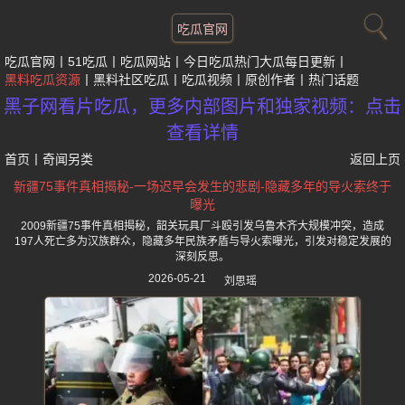
吃瓜官网
吃瓜官网
51吃瓜
吃瓜网站
今日吃瓜热门大瓜每日更新
黑料吃瓜资源
黑料社区吃瓜
吃瓜视频
原创作者
热门话题
黑子网看片吃瓜，更多内部图片和独家视频：点击
查看详情
首页
丨
奇闻另类
返回上页
新疆75事件真相揭秘-一场迟早会发生的悲剧-隐藏多年的导火索终于
曝光
2009新疆75事件真相揭秘，韶关玩具厂斗殴引发乌鲁木齐大规模冲突，造成
197人死亡多为汉族群众，隐藏多年民族矛盾与导火索曝光，引发对稳定发展的
深刻反思。
2026-05-21
刘思瑶