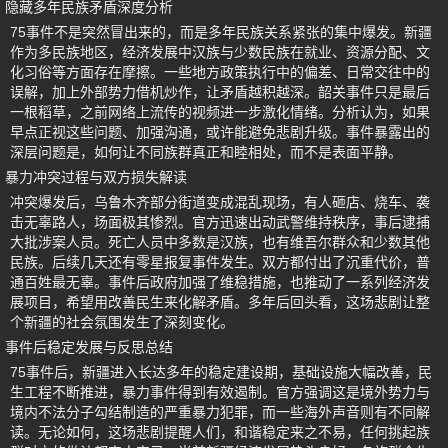
隐藏多年民族矛盾深度分析
75事件不是突然冒出来的，而是多年民族关系紧张的集中爆发。新疆
作为多民族地区，经济发展中汉族与少数民族在就业、资源分配、文
化习俗等方面存在摩擦。一些地方政策执行中的偏差、日常交往中的
误解，加上外部势力借机炒作，让矛盾越积越深。韶关事件只是最后
一根稻草，之前网络上流传的视频进一步激化情绪。分析认为，如果
早点正视这些问题、加强沟通，或许能避免悲剧升级。事件暴露出的
深层问题是，如何让不同族群真正和睦相处，而不是表面平静。
暴力冲突过程与双方损失解读
冲突爆发后，乌鲁木齐部分街道变成混乱现场，有人砸店、烧车、袭
击无辜路人，场面极其惨烈。官方迅速出动武警维持秩序，事后逮捕
大批涉案人员。死亡人员中多数是汉族，也有维吾尔群众和少数其他
民族。后续几天还有零星报复事件发生。双方都付出了沉重代价，普
通百姓最无辜。事件后政府加强了维稳措施，也推动了一系列经济发
展项目，希望用改善民生来化解矛盾。多年后回头看，这场悲剧让整
个新疆的社会氛围发生了深刻变化。
事件后稳定发展与反思总结
75事件后，新疆进入长达多年的稳定建设期，基础设施大幅改善，民
生工程不断推进，暴力事件得到有效遏制。官方强调这是境外势力与
境内不法分子勾结制造的严重暴力犯罪，而一些海外声音则有不同解
读。无论如何，这场悲剧提醒人们，和谐稳定来之不易，任何挑起族