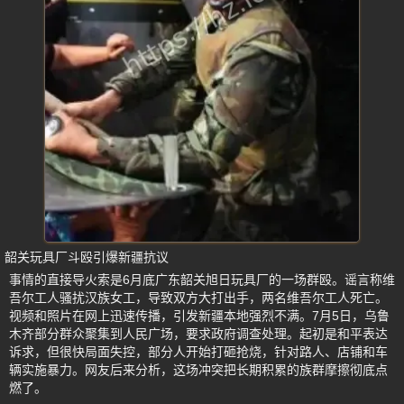
韶关玩具厂斗殴引爆新疆抗议
事情的直接导火索是6月底广东韶关旭日玩具厂的一场群殴。谣言称维
吾尔工人骚扰汉族女工，导致双方大打出手，两名维吾尔工人死亡。
视频和照片在网上迅速传播，引发新疆本地强烈不满。7月5日，乌鲁
木齐部分群众聚集到人民广场，要求政府调查处理。起初是和平表达
诉求，但很快局面失控，部分人开始打砸抢烧，针对路人、店铺和车
辆实施暴力。网友后来分析，这场冲突把长期积累的族群摩擦彻底点
燃了。