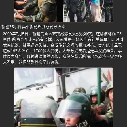
新疆75事件真相揭秘迟到悲剧导火索
2009年7月5日，新疆乌鲁木齐突然爆发大规模冲突，这场被称作“75
事件”的事至今让人心有余悸。表面看是一场因广东韶关玩具厂斗殴引
发的抗议，结果迅速失控，变成族群之间的暴力对抗。官方统计显示
造成197人死亡、1700多人受伤，大部分受害者是无辜汉族群众。事
件过去多年，各种说法依然流传，隐藏在背后的深层矛盾终于被更多
人看到，这场悲剧其实早有迹象。