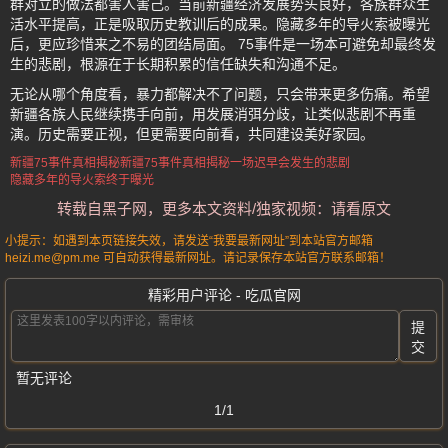
群对立的做法都害人害己。当前新疆经济发展势头良好，各族群众生
活水平提高，正是吸取历史教训后的成果。隐藏多年的导火索被曝光
后，更应珍惜来之不易的团结局面。 75事件是一场本可避免却最终发
生的悲剧，根源在于长期积累的信任缺失和沟通不足。
无论从哪个角度看，暴力都解决不了问题，只会带来更多伤痛。希望
新疆各族人民继续携手向前，用发展消弭分歧，让类似悲剧不再重
演。历史需要正视，但更需要向前看，共同建设美好家园。
新疆75事件真相揭秘
新疆75事件
真相揭秘
一场迟早会发生的悲剧
隐藏多年的导火索终于曝光
转载自黑子网，更多本文资料/独家视频：请看原文
小提示：如遇到本页链接失效，请发送“我要最新网址”到本站官方邮箱
heizi.me@pm.me 可自动获得最新网址。请记录保存本站官方联系邮箱！
精彩用户评论 - 吃瓜官网
提
交
暂无评论
1/1